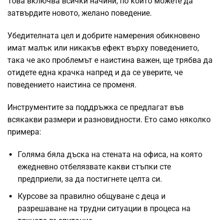
Това включва всички начини, по които можете да
затвърдите новото, желано поведение.
Убедителната цел и добрите намерения обикновено
имат малък или никакъв ефект върху поведението,
така че ако проблемът е наистина важен, ще трябва да
отидете една крачка напред и да се уверите, че
поведението наистина се променя.
Инструментите за поддръжка се предлагат във
всякакви размери и разновидности. Ето само няколко
примера:
Голяма бяла дъска на стената на офиса, на която
ежедневно отбелязвате какви стъпки сте
предприели, за да постигнете целта си.
Курсове за правилно общуване с деца и
разрешаване на трудни ситуации в процеса на