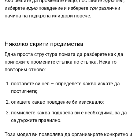
Ако решите да промените нещо, поставете
една
цел,
изберете
едно
поведение и изберете
три
различни
начина на подкрепа или дори повече.
Няколко скрити предимства
Една проста структура помага да разберете как да
приложите промените стъпка по стъпка. Нека го
повторим отново:
поставете си цел – определете какво искате да
постигнете;
опишете какво поведение би изисквало;
помислете каква подкрепа ви е необходима, за да
се държите правилно.
Този модел ви позволява да организирате конкретно и