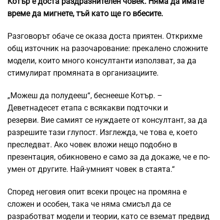
Котър е доста раздразнителен човек. Няма да имате
време да мигнете, тъй като ще го вбесите.
Разговорът обаче се оказа доста приятен. Открихме
общ източник на разочарование: прекалено сложните
модели, които много консултанти използват, за да
стимулират промяната в организациите.
„Можеш да полудееш“, беснееше Котър. –
Деветнадесет етапа с всякакви подточки и
резерви. Вие самият се нуждаете от консултант, за да
разрешите тази глупост. Изглежда, че това е, което
преследват. Ако човек вложи нещо подобно в
презентация, обикновено е само за да докаже, че е по-
умен от другите. Най-умният човек в
стаята
.“
Според неговия опит всеки процес на промяна е
сложен и особен, така че няма смисъл да се
разработват модели и теории, като се вземат предвид