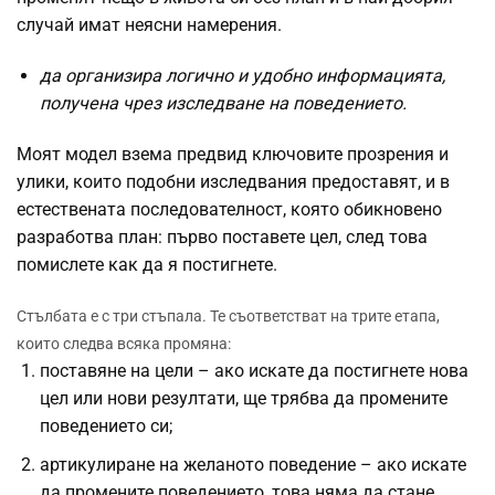
случай имат неясни намерения.
да организира логично и удобно информацията,
получена чрез изследване на поведението.
Моят модел взема предвид ключовите прозрения и
улики, които подобни изследвания предоставят, и в
естествената последователност, която обикновено
разработва план: първо поставете цел, след това
помислете как да я постигнете.
Стълбата е с три стъпала.
Те съответстват на трите етапа,
които следва всяка промяна:
поставяне на цели – ако искате да постигнете нова
цел или нови резултати, ще трябва да промените
поведението си;
артикулиране на желаното поведение – ако искате
да промените поведението, това няма да стане