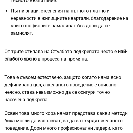
тяхното възпитание.
Пътни знаци, стеснения на пътното платно и
неравности в жилищните квартали, благодарение на
които шофьорите намаляват без дори да се
замислят.
От трите стъпала на Стълбата подкрепата често е
най-
слабото звено
в процеса на промяна.
Това е съвсем естествено, защото когато няма ясно
дефинирана цел, а желаното поведение е описано
неясно, става невъзможно да се осигури точно
насочена подкрепа.
Освен това много хора нямат представа какви методи
биха могли да използват, за да затвърдят желаното
поведение. Дори много професионални лидери, като