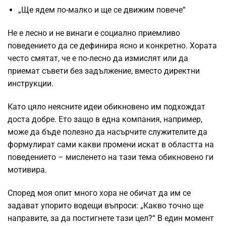
„Ще ядем по-малко и ще се движим повече“
Не е лесно и не винаги е социално приемливо
поведението да се дефинира ясно и конкретно. Хората
често смятат, че е по-лесно да измислят или да
приемат съвети без задължение, вместо директни
инструкции.
Като цяло неясните идеи обикновено им подхождат
доста добре. Ето защо в една компания, например,
може да бъде полезно да насърчите служителите да
формулират сами какви промени искат в областта на
поведението – мисленето на тази тема обикновено ги
мотивира.
Според моя опит много хора не обичат да им се
задават упорито водещи въпроси: „Какво точно ще
направите, за да постигнете тази цел?“ В един момент