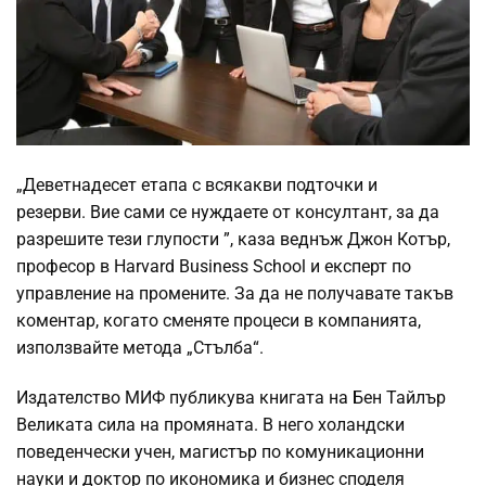
„Деветнадесет етапа с всякакви подточки и
резерви.
Вие сами се нуждаете от консултант, за да
разрешите тези глупости ”, каза веднъж Джон Котър,
професор в Harvard Business School и експерт по
управление на промените.
За да не получавате такъв
коментар, когато сменяте процеси в компанията,
използвайте метода „Стълба“.
Издателство МИФ публикува книгата на Бен Тайлър
Великата сила на промяната. В него холандски
поведенчески учен, магистър по комуникационни
науки и доктор по икономика и бизнес споделя