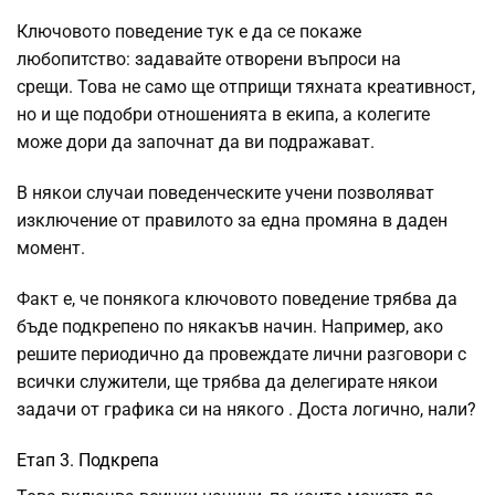
Ключовото поведение тук е да се покаже
любопитство: задавайте отворени въпроси на
срещи. Това не само ще отприщи тяхната креативност,
но и ще подобри отношенията в екипа, а колегите
може дори да започнат да ви подражават.
В някои случаи поведенческите учени позволяват
изключение от правилото за една промяна в даден
момент.
Факт е, че понякога ключовото поведение трябва да
бъде подкрепено по някакъв начин. Например, ако
решите периодично да провеждате лични разговори с
всички служители, ще трябва да делегирате някои
задачи от графика си
на някого
. Доста логично, нали?
Етап 3. Подкрепа