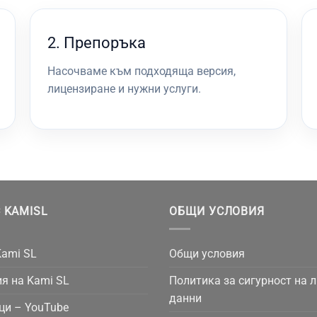
2. Препоръка
Насочваме към подходяща версия,
лицензиране и нужни услуги.
 KAMISL
ОБЩИ УСЛОВИЯ
Kami SL
Общи условия
я на Kami SL
Политика за сигурност на 
данни
ци – YouTube