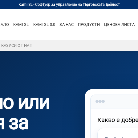
Kami SL - Софтуер за управление на търговската дейност
ЧАЛО
KAMI SL
KAMI SL 3.0
ЗА НАС
ПРОДУКТИ
ЦЕНОВА ЛИСТА
– КАЗУСИ ОТ НАП
мо или
 за
Какво е добре