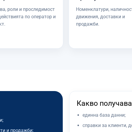
ва, роли и проследимост
Номенклатури, наличнос
действията по оператор и
движения, доставки и
кт.
продажби.
Какво получава
единна база данни;
и;
справки за клиенти, 
ти и продажби;