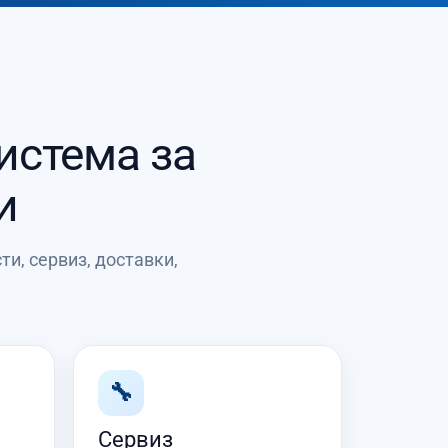
система за
и
и, сервиз, доставки,
🔧
Сервиз