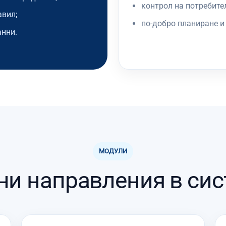
контрол на потребител
авил;
по-добро планиране и
анни.
МОДУЛИ
ни направления в сис