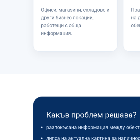
Офиси, магазини, складове и
Пра
други бизнес локации,
на 
работещи с обща
обе
информация.
Какъв проблем решава?
разпокъсана информация между обект
липса на актуална картина за наличнос