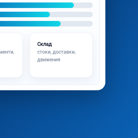
Склад
менти,
стоки, доставки,
движения