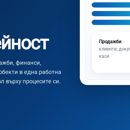
ейност
Продажби
клиенти, доку
каси
ажби, финанси,
обекти в една работна
л върху процесите си.