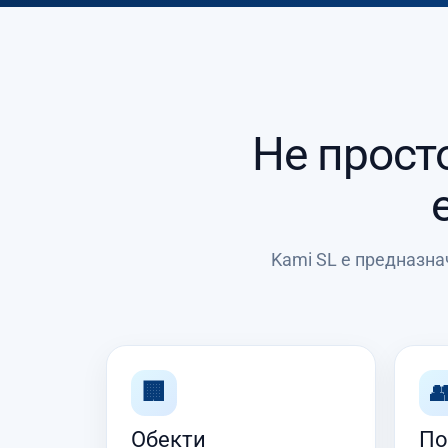
Не просто
Kami SL е предназна
🏢

Обекти
По