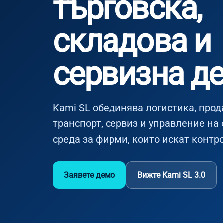
търговска,
складова и
сервизна д
Kami SL обединява логистика, прод
транспорт, сервиз и управление на 
среда за фирми, които искат контро
Заявете демо
Вижте Kami SL 3.0