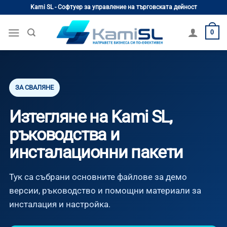
Skip
Kami SL - Софтуер за управление на търговската дейност
to
content
0
ЗА СВАЛЯНЕ
Изтегляне на Kami SL,
ръководства и
инсталационни пакети
Тук са събрани основните файлове за демо
версии, ръководство и помощни материали за
инсталация и настройка.