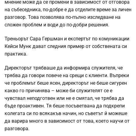
мнение може да се промени в зависимост от отговора
на събеседника, по-добре е да отделите време за личен
разговор. Това позволява по-пълно изследване на
сложен проблем и води до по-добри решения.
Треньорът Сара Гершман и експертът по комуникации
Кейси Мунк дават следния пример от собствената си
практика.
Директорът трябваше да информира служителя, че
трябва да говори повече на срещи с клиенти. Въпреки
че проблемът беше ясен, директорът не беше сигурен
какво го причинява – може би служителят се е
чувствал неподготвен или не е смятал, че трябва да
бъде проактивен. Тя беше посъветвана да подкрепи
колегата си по всякакъв начин, но съветът й можеше
да варира много в зависимост от това, което научи от
разговора.