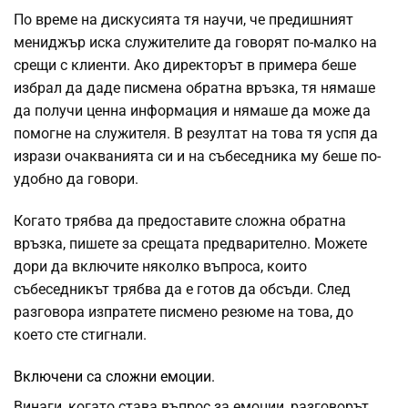
По време на дискусията тя научи, че предишният
мениджър иска служителите да говорят по-малко на
срещи с клиенти. Ако директорът в примера беше
избрал да даде писмена обратна връзка, тя нямаше
да получи ценна информация и нямаше да може да
помогне на служителя. В резултат на това тя успя да
изрази очакванията си и на събеседника му беше по-
удобно да говори.
Когато трябва да предоставите сложна обратна
връзка, пишете за срещата предварително. Можете
дори да включите няколко въпроса, които
събеседникът трябва да е готов да обсъди. След
разговора изпратете писмено резюме на това, до
което сте стигнали.
Включени са сложни емоции.
Винаги, когато става въпрос за емоции, разговорът