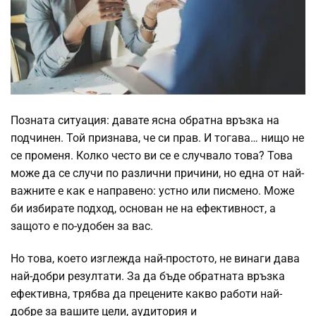
Позната ситуация: давате ясна обратна връзка на
подчинен.
Той признава, че си прав. И тогава… нищо не
се променя. Колко често ви се е случвало това? Това
може да се случи по различни причини, но една от най-
важните е как е направено: устно или писмено. Може
би избирате подход, основан не на ефективност, а
защото е по-удобен за вас.
Но това, което изглежда най-простото, не винаги дава
най-добри резултати. За да бъде обратната връзка
ефективна, трябва да прецените какво работи най-
добре за вашите цели, аудитория и