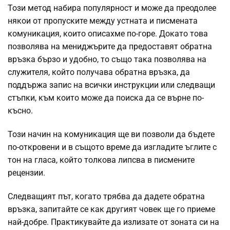
Този метод набира популярност и може да преодолее
някои от пропуските между устната и писмената
комуникация, които описахме по-горе. Докато това
позволява на мениджърите да предоставят обратна
връзка бързо и удобно, то също така позволява на
служителя, който получава обратна връзка, да
поддържа запис на всички инструкции или следващи
стъпки, към които може да поиска да се върне по-
късно.
Този начин на комуникация ще ви позволи да бъдете
по-откровени и в същото време да изгладите ъглите с
тон на гласа, който толкова липсва в писмените
рецензии.
Следващият път, когато трябва да дадете обратна
връзка, запитайте се как другият човек ще го приеме
най-добре. Практикувайте да излизате от зоната си на