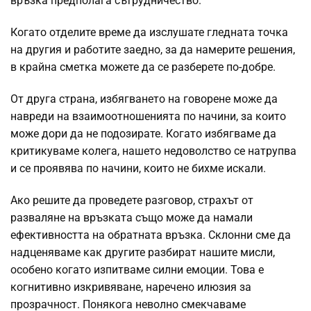
връзка предполага сътрудничество.
Когато отделите време да изслушате гледната точка
на другия и работите заедно, за да намерите решения,
в крайна сметка можете да се разберете по-добре.
От друга страна, избягването на говорене може да
навреди на взаимоотношенията по начини, за които
може дори да не подозирате. Когато избягваме да
критикуваме колега, нашето недоволство се натрупва
и се проявява по начини, които не бихме искали.
Ако решите да проведете разговор, страхът от
разваляне на връзката също може да намали
ефективността на обратната връзка. Склонни сме да
надценяваме как другите разбират нашите мисли,
особено когато изпитваме силни емоции. Това е
когнитивно изкривяване, наречено илюзия за
прозрачност. Понякога неволно смекчаваме