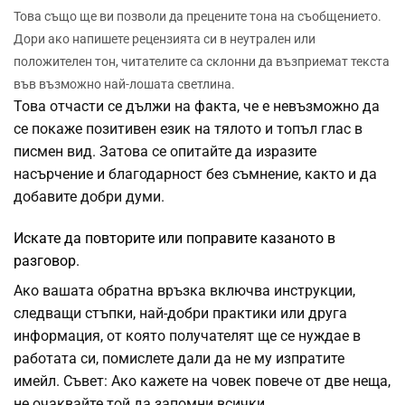
Това също ще ви позволи да прецените тона на съобщението.
Дори ако напишете рецензията си в неутрален или
положителен тон, читателите са склонни да възприемат текста
във възможно най-лошата светлина.
Това отчасти се дължи на факта, че е невъзможно да
се покаже позитивен език на тялото и топъл глас в
писмен вид. Затова се опитайте да изразите
насърчение и благодарност без съмнение, както и да
добавите добри думи.
Искате да повторите или поправите казаното в
разговор.
Ако вашата обратна връзка включва инструкции,
следващи стъпки, най-добри практики или друга
информация, от която получателят ще се нуждае в
работата си, помислете дали да не му изпратите
имейл. Съвет: Ако кажете на човек повече от две неща,
не очаквайте той да запомни всички