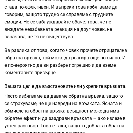
става по-ефективен. И въпреки това избягваме да
говорим, защото трудно се справяме с трудните
емоции. Не се заблуждавайте обаче: това, че не
виждате незабавната реакция на друг човек, не
означава, че тя не съществува.
За разлика от това, когато човек прочете отрицателна
обратна връзка, той може да реагира още по-силно. И
е по-вероятно да ви разбере погрешно и да вземе
коментарите присърце.
Вашата цел е да възстановите или укрепите връзката.
Често избягваме да даваме обратна връзка, защото
се страхуваме, че ще навреди на връзката. Ясната и
обмислена обратна връзка всъщност може да има
обратен ефект и да заздрави връзката – ако излезе в
устен разговор. Това е така, защото добрата обратна