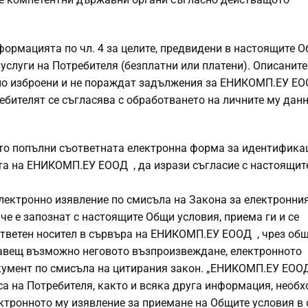
формацията по чл. 4 за целите, предвидени в настоящите 
 услуги на Потребителя (безплатни или платени). Описаните 
лно изброени и не пораждат задължения за ЕНИКОМП.ЕУ ЕО
ебителят се съгласява с обработването на личните му данн
ато попълни съответната електронна форма за идентифика
айта на ЕНИКОМП.ЕУ ЕООД , да изрази съгласие с настоящи
лектронно изявление по смисъла на Закона за електронни
че е запознат с настоящите Общи условия, приема ги и се
ответен носител в сървъра на ЕНИКОМП.ЕУ ЕООД , чрез об
правещ възможно неговото възпроизвеждане, електронното
кумент по смисъла на цитирания закон. „ЕНИКОМП.ЕУ ЕОО
са на Потребителя, както и всяка друга информация, необ
ктронното му изявление за приемане на Общите условия в 