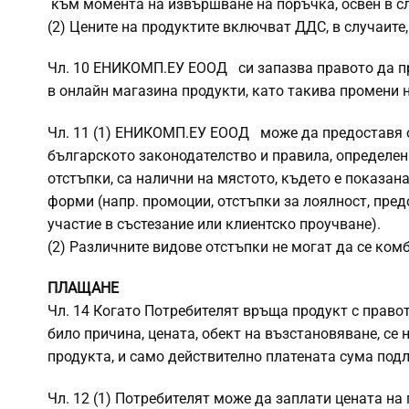
към момента на извършване на поръчка, освен в с
(2) Цените на продуктите включват ДДС, в случаите
Чл. 10 ЕНИКОМП.ЕУ ЕООД си запазва правото да пр
в онлайн магазина продукти, като такива промени 
Чл. 11 (1) ЕНИКОМП.ЕУ ЕООД може да предоставя от
българското законодателство и правила, определе
отстъпки, са налични на мястото, където е показан
форми (напр. промоции, отстъпки за лоялност, пред
участие в състезание или клиентско проучване).
(2) Различните видове отстъпки не могат да се ком
ПЛАЩАНЕ
Чл. 14 Когато Потребителят връща продукт с право
било причина, цената, обект на възстановяване, се
продукта, и само действително платената сума под
Чл. 12 (1) Потребителят може да заплати цената на