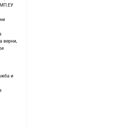
ОМП.ЕУ
нни
а
а верни,
ре
ажба и
в