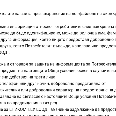
елите на сайта чрез съхранение на лог-файлове на сървъ
лзва информация относно Потребителите след извършенат
може да бъде идентифицирано, може да включва име, фам
ка друга информация, която лицето предоставя доброволно 
руга, която Потребителят въвежда, използва или предост
ООД .
а и отговаря за защита на информацията за Потребителя
 предмет на настоящите Общи условия, освен в случаите на
ени действия на трети лица.
по телефон или друг начин, доброволно представяна от
ителния или доброволния характер на предоставяне на 
разяване на съгласие с настоящите Общи условия Потребит
на по предвидения в тях ред.
ай, че за ЕНИКОМП.ЕУ ЕООД възникне задължение да предос
е компетентни държавни органи съгласно действащото