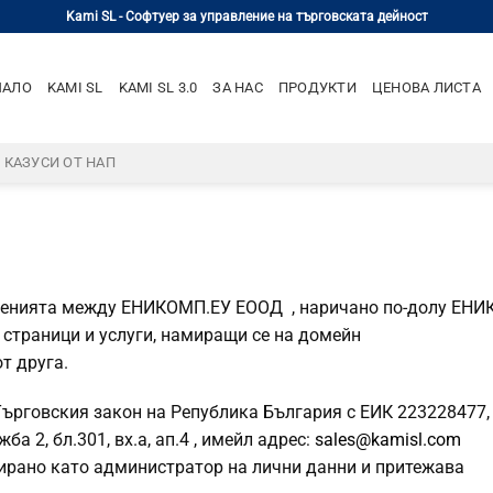
Kami SL - Софтуер за управление на търговската дейност
ЧАЛО
KAMI SL
KAMI SL 3.0
ЗА НАС
ПРОДУКТИ
ЦЕНОВА ЛИСТА
– КАЗУСИ ОТ НАП
нията между ЕНИКОМП.ЕУ ЕООД , наричано по-долу ЕНИ
т страници и услуги, намиращи се на домейн
от друга.
рговския закон на Република България с ЕИК 223228477,
а 2, бл.301, вх.а, ап.4 , имейл адрес:
sales@kamisl.com
рано като администратор на лични данни и притежава