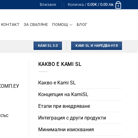
Влизане
Количка /
0.00
€
/ 0.00 лв.
0
КОНТАКТ
ЗА СВАЛЯНЕ
ПОМОЩ
БЛОГ
KAMI SL 3.0
KAMI SL И НАРЕДБА-Н18
КАКВО Е KAMI SL
Какво е Kami SL
КОМП.ЕУ
Концепция на KamiSL
Етапи при внедряване
 със
Интеграция с други продукти
Минимални изисквания