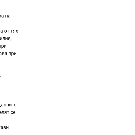
ра на
а от тях
илия,
при
авя при
,
данните
елят се
тави