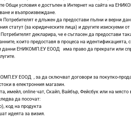
ите Общи условия е достъпен в Интернет на сайта на ЕНИК
ване и възпроизвеждане.
я Потребителят е длъжeн да предостави пълни и верни да
ния статут (за юридическите лица) и другите изискуеми от
требителят декларира, че е съгласен да предостави так
данните, които предоставя в процеса на идентификацията, с
рни данни ЕНИКОМП.ЕУ ЕООД има право да прекрати или сп
лугите.
ИКОМП.ЕУ ЕООД , за да сключват договори за покупко-прод
токи в електронния магазин.
а, имейл, online чат, Скайп, Вайбър, Фейсбук или на място 
ледва да посочат:
), код на продукта
шат идеята за визия.