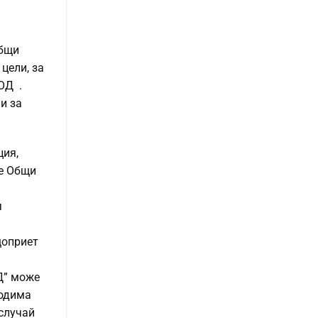
Общи
цели, за
ОД .
и за
ция,
те Общи
я
щоприет
Д” може
ходима
случай