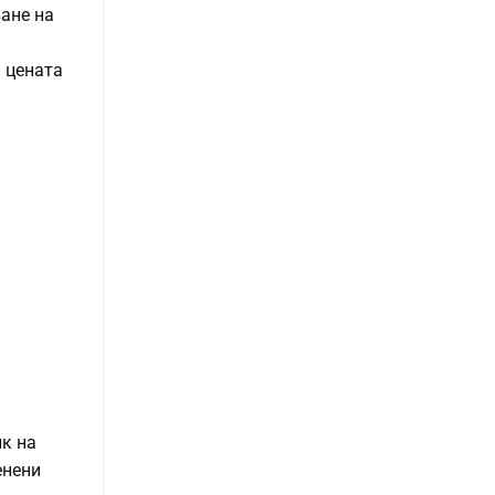
ване на
и цената
к на
енени