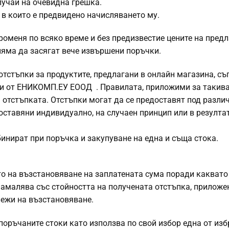
лучаи на очевидна грешка.
, в които е предвидено начисляването му.
оменя по всяко време и без предизвестие цените на предл
няма да засягат вече извършени поръчки.
стъпки за продуктите, предлагани в онлайн магазина, съ
ни от ЕНИКОМП.ЕУ ЕООД . Правилата, приложими за такив
а отстъпката. Отстъпки могат да се предоставят под разли
оставяни индивидуално, на случаен принцип или в резулта
бинират при поръчка и закупуване на една и съща стока.
то на възстановяване на заплатената сума поради каквато
 намалява със стойността на получената отстъпка, приложе
лежи на възстановяване.
 поръчаните стоки като използва по свой избор една от из