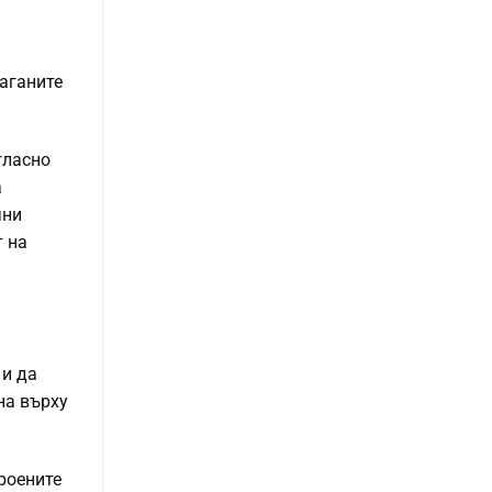
аганите
гласно
а
чни
т на
 и да
на върху
броените