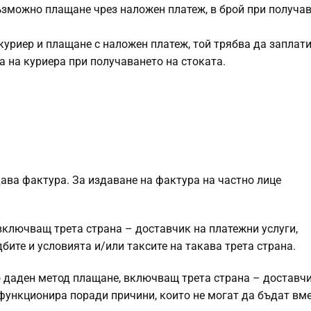
възможно плащане чрез наложен платеж, в брой при получа
 куриер и плащане с наложен платеж, той трябва да заплат
а на куриера при получаването на стоката.
дава фактура. За издаване на фактура на частно лице
 включващ трета страна – доставчик на платежни услуги,
ите и условията и/или таксите на такава трета страна.
 даден метод плащане, включващ трета страна – доставчи
е функционира поради причини, които не могат да бъдат вм