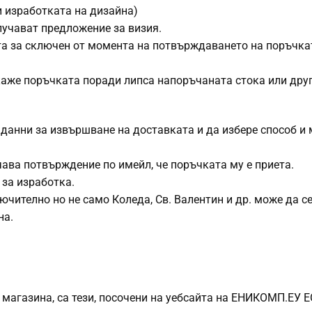
и изработката на дизайна)
лучават предложение за визия.
ита за сключен от момента на потвърждаването на поръчка
каже поръчката поради липса напоръчаната стока или дру
 данни за извършване на доставката и да избере способ и
чава потвърждение по имейл, че поръчката му е приета.
 за изработка.
ючително но не само Коледа, Св. Валентин и др. може да с
на.
йн магазина, са тези, посочени на уебсайта на ЕНИКОМП.ЕУ