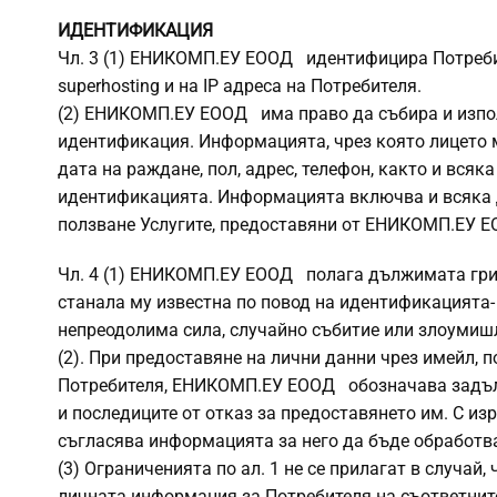
ИДЕНТИФИКАЦИЯ
Чл. 3 (1) ЕНИКОМП.ЕУ ЕООД идентифицира Потребит
superhosting и на IP адреса на Потребителя.
(2) ЕНИКОМП.ЕУ ЕООД има право да събира и изпо
идентификация. Информацията, чрез която лицето 
дата на раждане, пол, адрес, телефон, както и вся
идентификацията. Информацията включва и всяка д
ползване Услугите, предоставяни от ЕНИКОМП.ЕУ Е
Чл. 4 (1) ЕНИКОМП.ЕУ ЕООД полага дължимата гриж
станала му известна по повод на идентификацията-
непреодолима сила, случайно събитие или злоумишл
(2). При предоставяне на лични данни чрез имейл, 
Потребителя, ЕНИКОМП.ЕУ ЕООД обозначава задълж
и последиците от отказ за предоставянето им. С из
съгласява информацията за него да бъде обработва
(3) Ограниченията по ал. 1 не се прилагат в случ
личната информация за Потребителя на съответнит