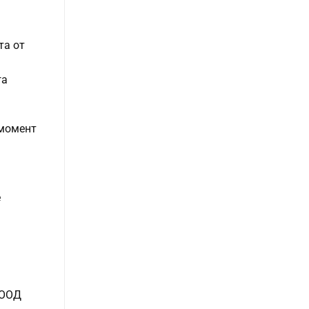
та от
га
 момент
е
 ЕООД