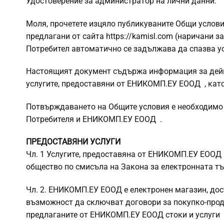
Удостоверение за администратор на лични данни.
Моля, прочетете изцяло публикуваните Общи услови
предлагани от сайта https://kamisl.com (наричани за
Потребител автоматично се задължава да спазва ус
Настоящият документ съдържа информация за дей
услугите, предоставяни от ЕНИКОМП.ЕУ ЕООД , като
Потвърждаването на Общите условия е необходимо
Потребителя и ЕНИКОМП.ЕУ ЕООД .
ПРЕДОСТАВЯНИ УСЛУГИ
Чл. 1 Услугите, предоставяна от ЕНИКОМП.ЕУ ЕООД
общество по смисъла на Закона за електронната тъ
Чл. 2. ЕНИКОМП.ЕУ ЕООД e електронен магазин, дост
възможност да сключват договори за покупко-прод
предлаганите от ЕНИКОМП.ЕУ ЕООД стоки и услуги