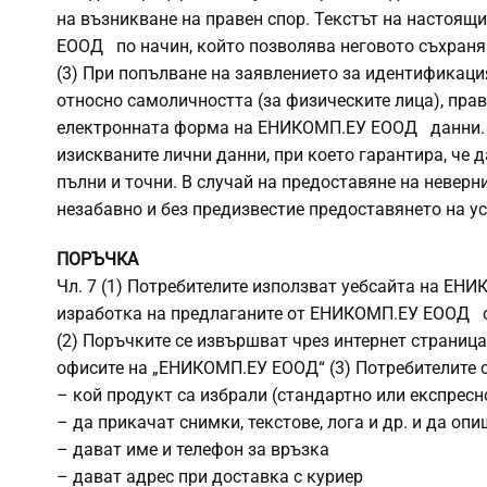
на възникване на правен спор. Текстът на настоящ
ЕООД по начин, който позволява неговото съхраня
(3) При попълване на заявлението за идентификаци
относно самоличността (за физическите лица), прав
електронната форма на ЕНИКОМП.ЕУ ЕООД данни. По
изискваните лични данни, при което гарантира, че 
пълни и точни. В случай на предоставяне на неве
незабавно и без предизвестие предоставянето на ус
ПОРЪЧКА
Чл. 7 (1) Потребителите използват уебсайта на ЕН
изработка на предлаганите от ЕНИКОМП.ЕУ ЕООД с
(2) Поръчките се извършват чрез интернет страницат
офисите на „ЕНИКОМП.ЕУ ЕООД“ (3) Потребителите с
– кой продукт са избрали (стандартно или експресно
– да прикачат снимки, текстове, лога и др. и да опи
– дават име и телефон за връзка
– дават адрес при доставка с куриер