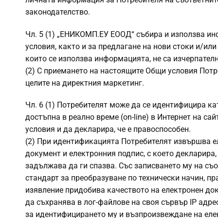
законодателство.
Чл. 5 (1) „ЕНИКОМП.ЕУ ЕООД“ събира и използва ин
условия, както и за предлагане на нови стоки и/или
които се използва информацията, не са изчерпате
(2) С приемането на настоящите Общи условия Потр
целите на директния маркетинг.
Чл. 6 (1) Потребителят може да се идентифицира к
достъпна в реално време (on-line) в Интернет на с
условия и да декларира, че е правоспособен.
(2) При идентификацията Потребителят извършва е
документ и електронния подпис, с което декларира, 
задължава да ги спазва. Със записването му на съ
стандарт за преобразуване по технически начин, 
изявление придобива качеството на електронен до
да съхранява в лог-файлове на своя сървър IP адре
за идентифицирането му и възпроизвеждане на еле