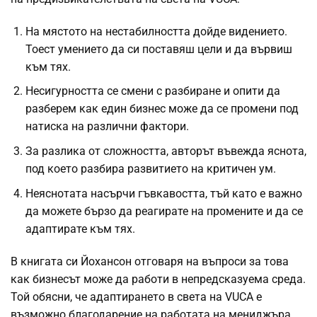
На мястото на нестабилността дойде видението.
Тоест умението да си поставяш цели и да вървиш
към тях.
Несигурността се смени с разбиране и опити да
разберем как един бизнес може да се промени под
натиска на различни фактори.
За разлика от сложността, авторът въвежда яснота,
под което разбира развитието на критичен ум.
Неяснотата насърчи гъвкавостта, тъй като е важно
да можете бързо да реагирате на промените и да се
адаптирате към тях.
В книгата си Йохансон отговаря на въпроси за това
как бизнесът може да работи в непредсказуема среда.
Той обясни, че адаптирането в света на VUCA е
възможно благодарение на работата на мениджъра