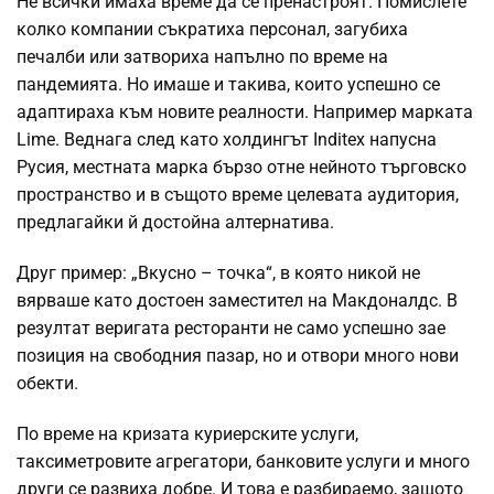
Не всички имаха време да се пренастроят. Помислете
колко компании съкратиха персонал, загубиха
печалби или затвориха напълно по време на
пандемията. Но имаше и такива, които успешно се
адаптираха към новите реалности. Например марката
Lime. Веднага след като холдингът Inditex напусна
Русия, местната марка бързо отне нейното търговско
пространство и в същото време целевата аудитория,
предлагайки й достойна алтернатива.
Друг пример: „Вкусно – точка“, в която никой не
вярваше като достоен заместител на Макдоналдс. В
резултат веригата ресторанти не само успешно зае
позиция на свободния пазар, но и отвори много нови
обекти.
По време на кризата куриерските услуги,
таксиметровите агрегатори, банковите услуги и много
други се развиха добре. И това е разбираемо, защото