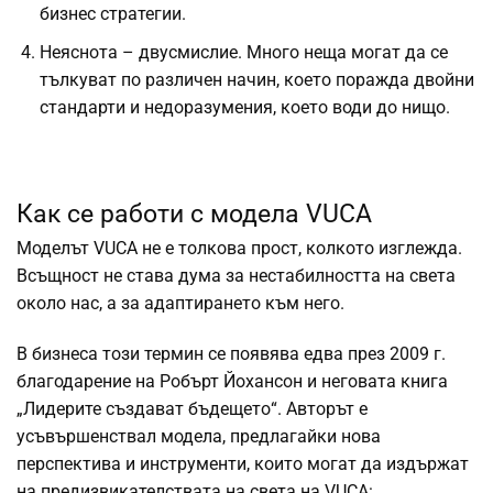
бизнес стратегии.
Неяснота – двусмислие. Много неща могат да се
тълкуват по различен начин, което поражда двойни
стандарти и недоразумения, което води до нищо.
Как се работи с модела VUCA
Моделът VUCA не е толкова прост, колкото изглежда.
Всъщност не става дума за нестабилността на света
около нас, а за адаптирането към него.
В бизнеса този термин се появява едва през 2009 г.
благодарение на Робърт Йохансон и неговата книга
„Лидерите създават бъдещето“. Авторът е
усъвършенствал модела, предлагайки нова
перспектива и инструменти, които могат да издържат
на предизвикателствата на света на VUCA: