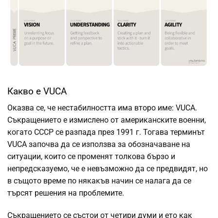
Какво е VUCA
Оказва се, че нестабилността има второ име: VUCA.
Съкращението е измислено от американските военни,
когато СССР се разпада през 1991 г. Тогава терминът
VUCA започва да се използва за обозначаване на
ситуации, които се променят толкова бързо и
непредсказуемо, че е невъзможно да се предвидят, но
в същото време по някакъв начин се налага да се
търсят решения на проблемите.
Съкращението се състои от четири думи и ето как