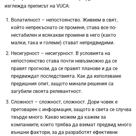
изглежда преписът на VUCA:
Волатилност – непостоянство. Живеем в свят,
който непрекъснато се променя, става все по-
нестабилен и всякакви промени в него (както
малки, така и големи) стават непредвидими.
Несигурност – несигурност. В условията на
непостоянство става почти невъзможно да се
правят прогнози, да се правят планове и да се
предвиждат последствията. Как да използваме
предишния опит, защото минали решения са
загубили своята релевантност.
Сложност – сложност, сложност. Дори човек е
претоварен с информация, защото в света се случва
твърде много. Какво можем да кажем за
компаниите, които трябва да вземат предвид много
външни фактори, за да разработят ефективни