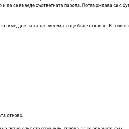
 и да се въведе съответната парола. Потвърждава се с б
ско име, достъпът до системата ще бъде отказан. В този с
ата отново.
 на петия опит сте сгрешили, трябва да се обърнете към