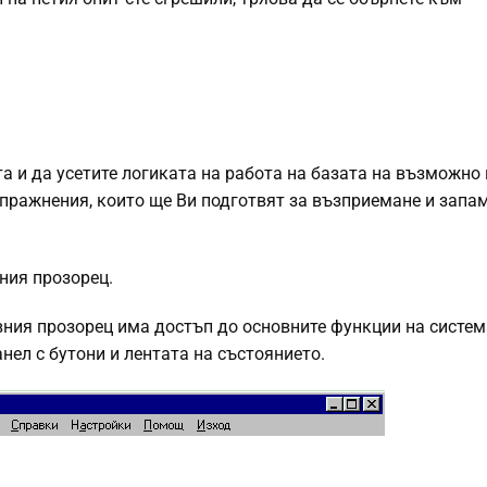
та и да усетите логиката на работа на базата на възможно 
пражнения, които ще Ви подготвят за възприемане и запа
вния прозорец.
вния прозорец има достъп до основните функции на систем
ел с бутони и лентата на състоянието.