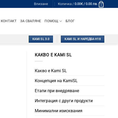
Влизане
Количка /
0.00
€
/ 0.00 лв.
0
КОНТАКТ
ЗА СВАЛЯНЕ
ПОМОЩ
БЛОГ
KAMI SL 3.0
KAMI SL И НАРЕДБА-Н18
КАКВО Е KAMI SL
Какво е Kami SL
Концепция на KamiSL
Етапи при внедряване
Интеграция с други продукти
Минимални изисквания