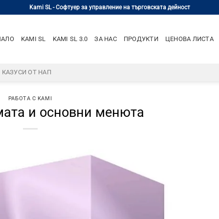
Kami SL - Софтуер за управление на търговската дейност
ЧАЛО
KAMI SL
KAMI SL 3.0
ЗА НАС
ПРОДУКТИ
ЦЕНОВА ЛИСТА
– КАЗУСИ ОТ НАП
РАБОТА С KAMI
мата и основни менюта