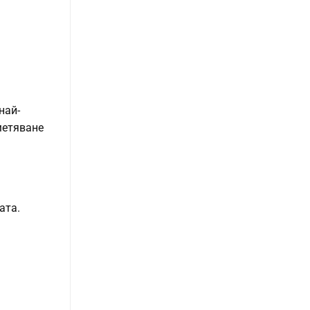
най-
метяване
ата.