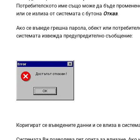
Потребителското име също може да бъде променено
или се излиза от системата с бутона
Отказ
.
Ако се въведе грешна парола, обект или потребител
системата извежда предупредително съобщение:
Коригират се въведените данни и се влиза в систем
Системата Ви позволява пет опита за влизане. Ако и