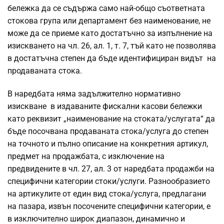
бележка да се съдържа само най-общо съответната
стокова група или департамент без наименование, не
може да се приеме като достатъчно за изпълнение на
изискването на чл. 26, ал. 1, т. 7, тъй като не позволява
в достатъчна степен да бъде идентифициран видът на
продаваната стока.
В наредбата няма задължително нормативно
изискване в издаваните фискални касови бележки
като реквизит „наименование на стоката/услугата“ да
бъде посочвана продаваната стока/услуга до степен
на точното и пълно описание на конкретния артикул,
предмет на продажбата, с изключение на
предвидените в чл. 27, ал. 3 от наредбата продажби на
специфични категории стоки/услуги. Разнообразието
на артикулите от един вид стока/услуга, предлагани
на пазара, извън посочените специфични категории, е
в изключително широк диапазон, динамично и