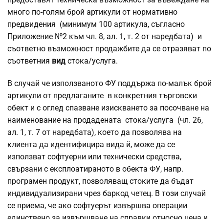
много по-голям брой артикули от нормативно
предвидения (минимум 100 артикула, съгласно
Приложение №2 към чл. 8, ал. 1, т. 2 от наредбата) и
съответно възможност продажбите да се отразяват по
съответния
вид
стока/услуга.
В случай че използваното ФУ поддържа по-малък брой
артикули от предлаганите в конкретния търговски
обект и с оглед спазване изискването за посочване на
наименование на продадената стока/услуга (чл. 26,
ал. 1, т. 7 от наредбата), което да позволява на
клиента да идентифицира вида й, може да се
използват софтуерни или технически средства,
свързани с експлоатираното в обекта ФУ, напр.
програмен продукт, позволяващ стоките да бъдат
индивидуализирани чрез баркод четец. В този случай
се приема, че ако софтуерът извършва операции
единствено за извършване на справки относно цена и