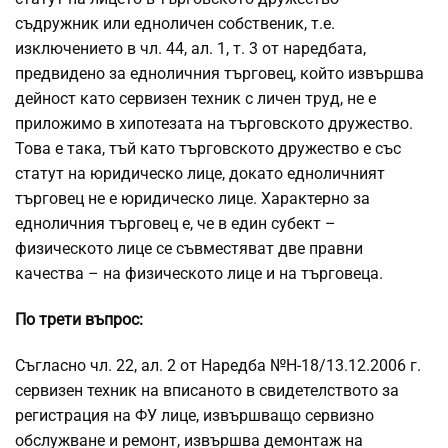
съдружник или едноличен собственик, т.е.
изключението в чл. 44, ал. 1, т. 3 от наредбата,
предвидено за едноличния търговец, който извършва
дейност като сервизен техник с личен труд, не е
приложимо в хипотезата на търговското дружество.
Това е така, тъй като търговското дружество е със
статут на юридическо лице, докато едноличният
търговец не е юридическо лице. Характерно за
едноличния търговец е, че в един субект –
физическото лице се съвместяват две правни
качества – на физическото лице и на търговеца.
По трети въпрос:
Съгласно чл. 22, ал. 2 от Наредба №Н-18/13.12.2006 г.
сервизен техник на вписаното в свидетелството за
регистрация на ФУ лице, извършващо сервизно
обслужване и ремонт, извършва демонтаж на