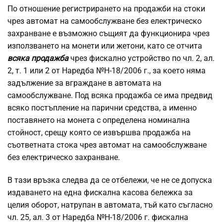
По отношение регистрирането на продажби на стоки
чрез автомат на самообслужване без електрическо
захранване е възможно същият да функционира чрез
използването на монети или жетони, като се отчита
всяка продажба
чрез фискално устройство по чл. 2, ал.
2, т. 1 или 2 от Наредба №Н-18/2006 г., за което няма
задължение за вграждане в автомата на
самообслужване. Под всяка продажба се има предвид
всяко постъпление на парични средства, а именно
поставянето на монета с определена номинална
стойност, срещу която се извършва продажба на
съответната стока чрез автомат на самообслужване
без електрическо захранване.
В тази връзка следва да се отбележи, че не се допуска
издаването на една фискална касова бележка за
целия оборот, натрупан в автомата, тъй като съгласно
чл. 25, ал. 3 от Наредба №Н-18/2006 г. фискална