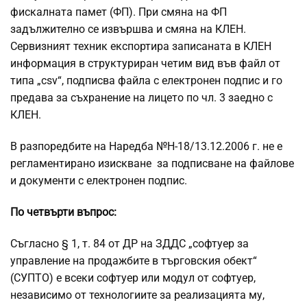
фискалната памет (ФП). При смяна на ФП
задължително се извършва и смяна на КЛЕН.
Сервизният техник експортира записаната в КЛЕН
информация в структуриран четим вид във файл от
типа „csv“, подписва файла с електронен подпис и го
предава за съхранение на лицето по чл. 3 заедно с
КЛЕН.
В разпоредбите на Наредба №Н-18/13.12.2006 г. не е
регламентирано изискване за подписване на файлове
и документи с електронен подпис.
По четвърти въпрос:
Съгласно § 1, т. 84 от ДР на ЗДДС „софтуер за
управление на продажбите в търговския обект“
(СУПТО) е всеки софтуер или модул от софтуер,
независимо от технологиите за реализацията му,