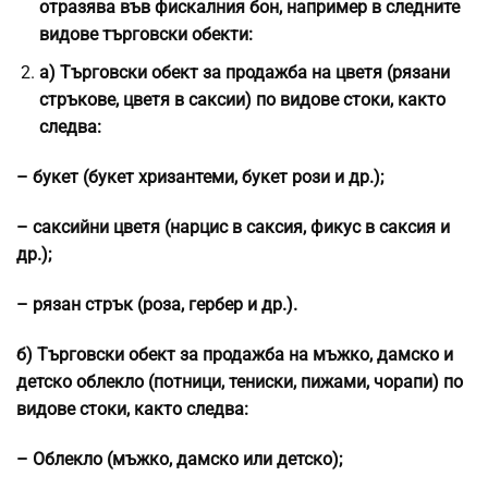
отразява във фискалния бон, например в следните
видове търговски обекти:
a) Търговски обект за продажба на цветя (рязани
стръкове, цветя в саксии) по видове стоки, както
следва:
– букет (букет хризантеми, букет рози и др.);
– саксийни цветя (нарцис в саксия, фикус в саксия и
др.);
– рязан стрък (роза, гербер и др.).
б) Търговски обект за продажба на мъжко, дамско и
детско облекло (потници, тениски, пижами, чорапи) по
видове стоки, както следва:
– Облекло (мъжко, дамско или детско);