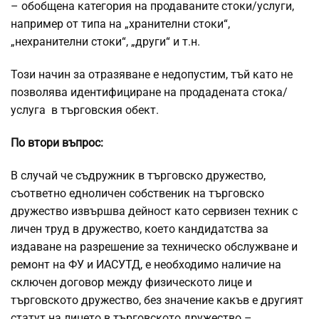
– обобщена категория на продаваните стоки/услуги,
например от типа на „хранителни стоки“,
„нехранителни стоки“, „други“ и т.н.
Този начин за отразяване е недопустим, тъй като не
позволява идентифициране на продадената стока/
услуга в търговския обект.
По втори въпрос:
В случай че съдружник в търговско дружество,
съответно едноличен собственик на търговско
дружество извършва дейност като сервизен техник с
личен труд в дружество, което кандидатства за
издаване на разрешение за техническо обслужване и
ремонт на ФУ и ИАСУТД, е необходимо наличие на
сключен договор между физическото лице и
търговското дружество, без значение какъв е другият
статут на лицето в търговското дружество –