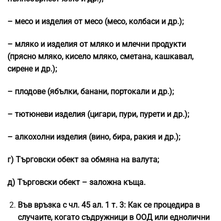
– месо и изделия от месо (месо, колбаси и др.);
– мляко и изделия от мляко и млечни продукти
(прясно мляко, кисело мляко, сметана, кашкавал,
сирене и др.);
– плодове (ябълки, банани, портокали и др.);
– тютюневи изделия (цигари, пури, пурети и др.);
– алкохолни изделия (вино, бира, ракия и др.);
г) Търговски обект за обмяна на валута;
д) Търговски обект – заложна къща.
Във връзка с чл. 45 ал. 1 т. 3: Как се процедира в
случаите, когато съдружници в ООД или еднолични