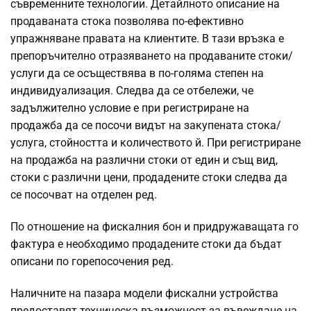
съвременните технологии. Детайлното описание на
продаваната стока позволява по-ефективно
упражняване правата на клиентите. В тази връзка е
препоръчително отразяването на продаваните стоки/
услуги да се осъществява в по-голяма степен на
индивидуализация. Следва да се отбележи, че
задължително условие е при регистриране на
продажба да се посочи видът на закупената стока/
услуга, стойността и количеството й. При регистриране
на продажба на различни стоки от един и същ вид,
стоки с различни цени, продадените стоки следва да
се посочват на отделен ред.
По отношение на фискалния бон и придружаващата го
фактура е необходимо продадените стоки да бъдат
описани по горепосочения ред.
Наличните на пазара модели фискални устройства
предоставят техническа възможност за въвеждане на