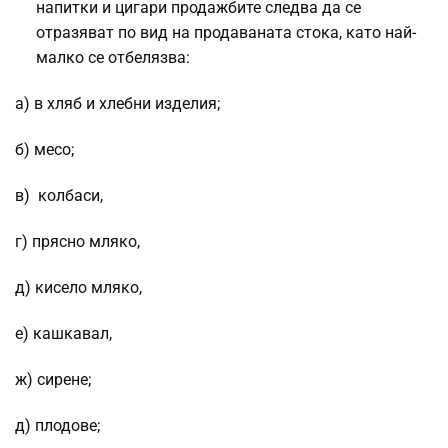
напитки и цигари продажбите следва да се
отразяват по вид на продаваната стока, като най-
малко се отбелязва:
а) в хляб и хлебни изделия;
б) месо;
в) колбаси,
г) прясно мляко,
д) кисело мляко,
е) кашкавал,
ж) сирене;
д) плодове;