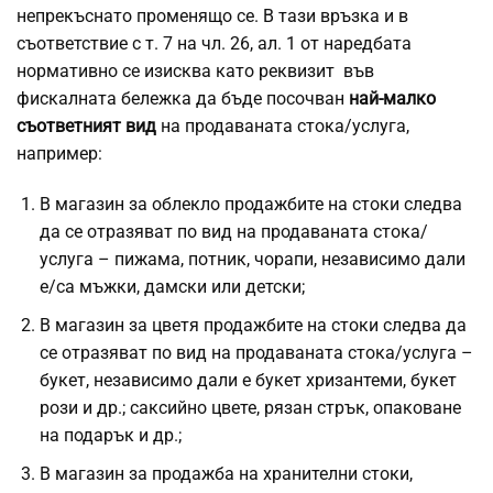
непрекъснато променящо се. В тази връзка и в
съответствие с т. 7 на чл. 26, ал. 1 от наредбата
нормативно се изисква като реквизит във
фискалната бележка да бъде посочван
най-малко
съответният
вид
на продаваната стока/услуга,
например:
В магазин за облекло продажбите на стоки следва
да се отразяват по вид на продаваната стока/
услуга – пижама, потник, чорапи, независимо дали
е/са мъжки, дамски или детски;
В магазин за цветя продажбите на стоки следва да
се отразяват по вид на продаваната стока/услуга –
букет, независимо дали е букет хризантеми, букет
рози и др.; саксийно цвете, рязан стрък, опаковане
на подарък и др.;
В магазин за продажба на хранителни стоки,