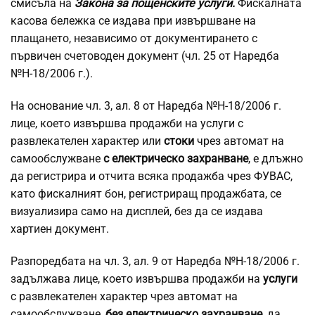
смисъла на
Закона за пощенските услуги.
Фискалната
касова бележка се издава при извършване на
плащането, независимо от документирането с
първичен счетоводен документ (чл. 25 от Наредба
№Н-18/2006 г.).
На основание чл. 3, ал. 8 от Наредба №Н-18/2006 г.
лице, което извършва продажби на услуги с
развлекателен характер или
стоки
чрез автомат на
самообслужване
с електрическо захранване
, е длъжно
да регистрира и отчита всяка продажба чрез ФУВАС,
като фискалният бон, регистриращ продажбата, се
визуализира само на дисплей, без да се издава
хартиен документ.
Разпоредбата на чл. 3, ал. 9 от Наредба №Н-18/2006 г.
задължава лице, което извършва продажби на
услуги
с развлекателен характер чрез автомат на
самообслужване,
без електрическо захранване
, да