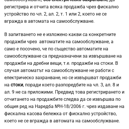
регистрира и отчита всяка продажба чрез фискално
устройство по чл. 2, ал. 2, т. 1 или 2, което не се
вгражда в автомата на самообслужване.
В запитването не е изложено какви са конкретните
продажби чрез автоматите на самообслужване, а
само е посочено, че по същество автоматите на
самообслужване са предназначени за извършване на
продажби на дребни вещи, т.е. продажби на стоки. В
случая автоматът на самообслужване не работи с
електрическо захранване, но се извършват продажби
на
стоки
, поради което разпоредбите на чл. 3, ал. 8 и
ал. 9 не са приложими. Предвид това регистрирането и
отчитането на продажбите следва да се извършва по
общия ред на Наредба №Н-18/2006 г. чрез издаване на
фискална касова бележка от фискално устройство,
което не се вгражда в автомата на самообслужване.