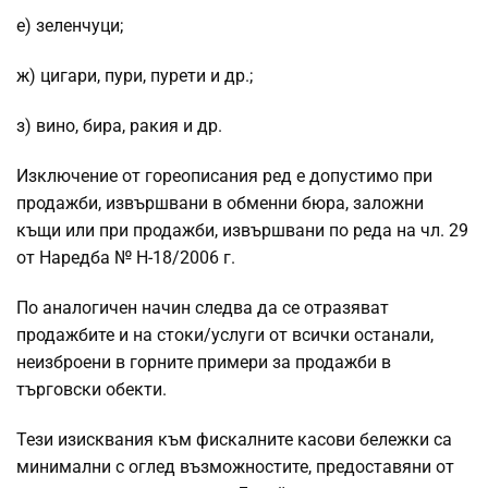
е) зеленчуци;
ж) цигари, пури, пурети и др.;
з) вино, бира, ракия и др.
Изключение от гореописания ред е допустимо при
продажби, извършвани в обменни бюра, заложни
къщи или при продажби, извършвани по реда на чл. 29
от Наредба № Н-18/2006 г.
По аналогичен начин следва да се отразяват
продажбите и на стоки/услуги от всички останали,
неизброени в горните примери за продажби в
търговски обекти.
Тези изисквания към фискалните касови бележки са
минимални с оглед възможностите, предоставяни от