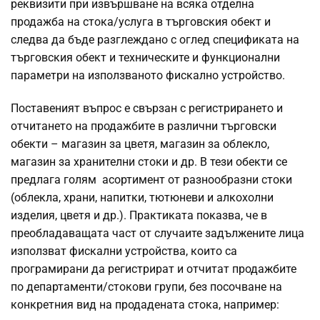
реквизити при извършване на всяка отделна
продажба на стока/услуга в търговския обект и
следва да бъде разглеждано с оглед спецификата на
търговския обект и техническите и функционални
параметри на използваното фискално устройство.
Поставеният въпрос е свързан с регистрирането и
отчитането на продажбите в различни търговски
обекти – магазин за цветя, магазин за облекло,
магазин за хранителни стоки и др. В тези обекти се
предлага голям асортимент от разнообразни стоки
(облекла, храни, напитки, тютюневи и алкохолни
изделия, цветя и др.). Практиката показва, че в
преобладаващата част от случаите задължените лица
използват фискални устройства, които са
програмирани да регистрират и отчитат продажбите
по департаменти/стокови групи, без посочване на
конкретния вид на продадената стока, например: