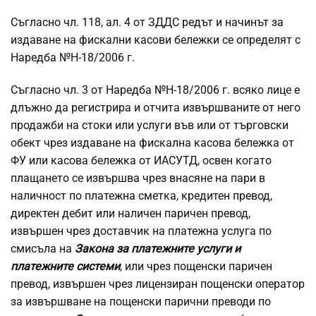
Съгласно чл. 118, ал. 4 от ЗДДС редът и начинът за
издаване на фискални касови бележки се определят с
Наредба №Н-18/2006 г.
Съгласно чл. 3 от Наредба №Н-18/2006 г. всяко лице е
длъжно да регистрира и отчита извършваните от него
продажби на стоки или услуги във или от търговски
обект чрез издаване на фискална касова бележка от
ФУ или касова бележка от ИАСУТД, освен когато
плащането се извършва чрез внасяне на пари в
наличност по платежна сметка, кредитен превод,
директен дебит или наличен паричен превод,
извършен чрез доставчик на платежна услуга по
смисъла на
Закона за платежните услуги и
платежните системи
, или чрез пощенски паричен
превод, извършен чрез лицензиран пощенски оператор
за извършване на пощенски парични преводи по