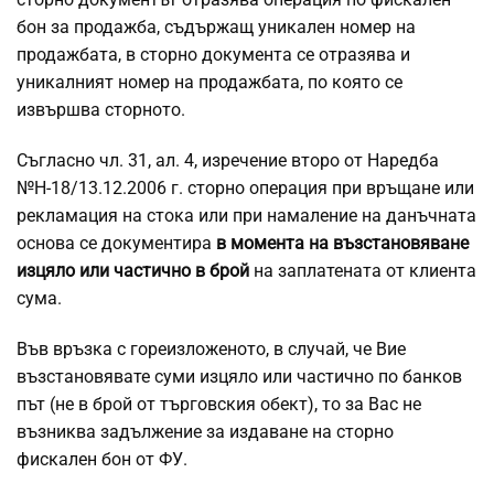
бон за продажба, съдържащ уникален номер на
продажбата, в сторно документа се отразява и
уникалният номер на продажбата, по която се
извършва сторното.
Съгласно чл. 31, ал. 4, изречение второ от Наредба
№Н-18/13.12.2006 г. сторно операция при връщане или
рекламация на стока или при намаление на данъчната
основа се документира
в момента на възстановяване
изцяло или частично в брой
на заплатената от клиента
сума.
Във връзка с гореизложеното, в случай, че Вие
възстановявате суми изцяло или частично по банков
път (не в брой от търговския обект), то за Вас не
възниква задължение за издаване на сторно
фискален бон от ФУ.