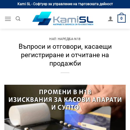
Skip
Kami SL - Софтуер за управление на търговската дейност
to
content
0
НАП НАРЕДБА-N18
Въпроси и отговори, касаещи
регистриране и отчитане на
продажби