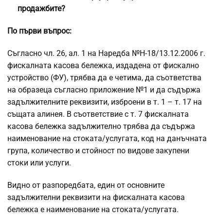
продажбите?
По първи въпрос:
Съгласно чл. 26, ал. 1 на Наредба №Н-18/13.12.2006 г.
фискалната касова бележка, издадена от фискално
устройство (ФУ), трябва да е четима, да съответства
на образеца съгласно приложение №1 и да съдържа
задължителните реквизити, изброени в т. 1 – т. 17 на
същата алинея. В съответствие с т. 7 фискалната
касова бележка задължително трябва да съдържа
наименование на стоката/услугата, код на данъчната
група, количество и стойност по видове закупени
стоки или услуги.
Видно от разпоредбата, един от основните
задължителни реквизити на фискалната касова
бележка е наименование на стоката/услугата.