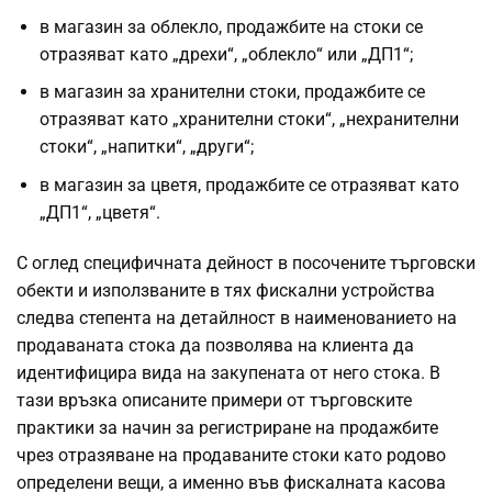
в магазин за облекло, продажбите на стоки се
отразяват като „дрехи“, „облекло“ или „ДП1“;
в магазин за хранителни стоки, продажбите се
отразяват като „хранителни стоки“, „нехранителни
стоки“, „напитки“, „други“;
в магазин за цветя, продажбите се отразяват като
„ДП1“, „цветя“.
С оглед специфичната дейност в посочените търговски
обекти и използваните в тях фискални устройства
следва степента на детайлност в наименованието на
продаваната стока да позволява на клиента да
идентифицира вида на закупената от него стока. В
тази връзка описаните примери от търговските
практики за начин за регистриране на продажбите
чрез отразяване на продаваните стоки като родово
определени вещи, а именно във фискалната касова