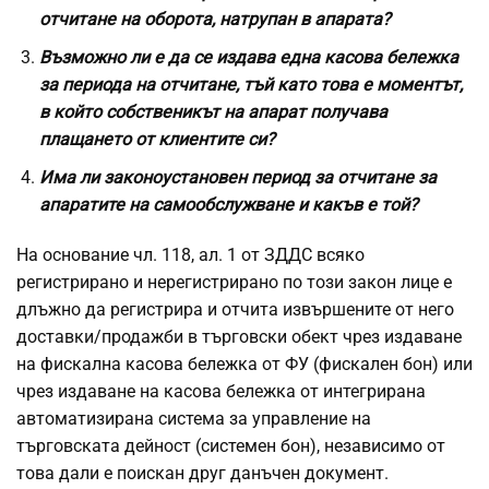
отчитане на оборота, натрупан в апарата?
Възможно ли е да се издава една касова бележка
за периода на отчитане, тъй като това е моментът,
в който собственикът на апарат получава
плащането от клиентите си?
Има ли законоустановен период за отчитане за
апаратите на самообслужване и какъв е той?
На основание чл. 118, ал. 1 от ЗДДС всяко
регистрирано и нерегистрирано по този закон лице е
длъжно да регистрира и отчита извършените от него
доставки/продажби в търговски обект чрез издаване
на фискална касова бележка от ФУ (фискален бон) или
чрез издаване на касова бележка от интегрирана
автоматизирана система за управление на
търговската дейност (системен бон), независимо от
това дали е поискан друг данъчен документ.