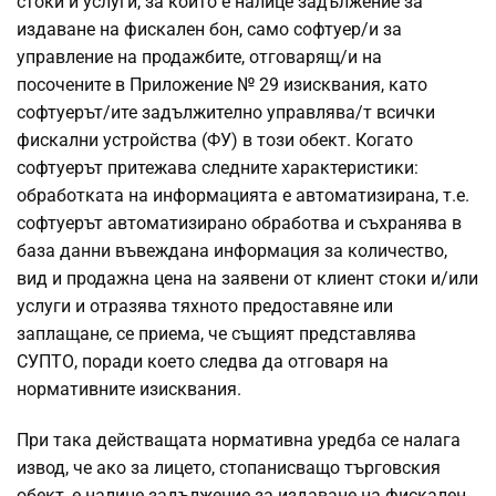
стоки и услуги, за които е налице задължение за
издаване на фискален бон, само софтуер/и за
управление на продажбите, отговарящ/и на
посочените в Приложение № 29 изисквания, като
софтуерът/ите задължително управлява/т всички
фискални устройства (ФУ) в този обект. Когато
софтуерът притежава следните характеристики:
обработката на информацията е автоматизирана, т.е.
софтуерът автоматизирано обработва и съхранява в
база данни въвеждана информация за количество,
вид и продажна цена на заявени от клиент стоки и/или
услуги и отразява тяхното предоставяне или
заплащане, се приема, че същият представлява
СУПТО, поради което следва да отговаря на
нормативните изисквания.
При така действащата нормативна уредба се налага
извод, че ако за лицето, стопанисващо търговския
обект, е налице задължение за издаване на фискален