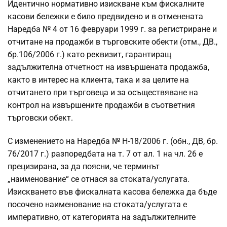
Идентично нормативно изискване към фискалните
касови бележки е било предвидено и в отменената
Наредба № 4 от 16 февруари 1999 г. за регистриране и
отчитане на продажби в търговските обекти (отм., ДВ.,
бр.106/2006 г.) като реквизит, гарантиращ
задължителна отчетност на извършената продажба,
както в интерес на клиента, така и за целите на
отчитането при търговеца и за осъществяване на
контрол на извършените продажби в съответния
търговски обект.
С изменението на Наредба № Н-18/2006 г. (обн., ДВ, бр.
76/2017 г.) разпоредбата на т. 7 от ал. 1 на чл. 26 е
прецизирана, за да поясни, че терминът
„наименование“ се отнася за стоката/услугата.
Изискването във фискалната касова бележка да бъде
посочено наименование на стоката/услугата е
императивно, от категорията на задължителните