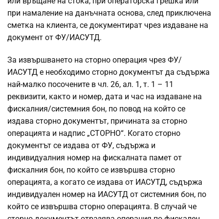
или връщане на стока, при операторска грешка или
при намаление на данъчната основа, след приключена
сметка на клиента, се документират чрез издаване на
документ от ФУ/ИАСУТД.
За извършването на сторно операция чрез ФУ/
ИАСУТД е необходимо сторно документът да съдържа
най-малко посочените в чл. 26, ал. 1, т. 1 – 11
реквизити, както и номер, дата и час на издаване на
фискалния/системния бон, по повод на който се
издава сторно документът, причината за сторно
операцията и надпис „СТОРНО“. Когато сторно
документът се издава от ФУ, съдържа и
индивидуалния номер на фискалната памет от
фискалния бон, по който се извършва сторно
операцията, а когато се издава от ИАСУТД, съдържа
индивидуален номер на ИАСУТД от системния бон, по
който се извършва сторно операцията. В случай че
сторно документът отразява операция по фискален