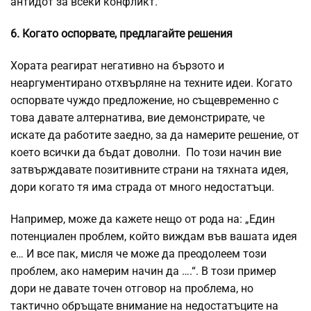
антидот за всеки конфликт.
6. Когато оспорвате, предлагайте решения
Хората реагират негативно на бързото и
неаргументирано отхвърляне на техните идеи. Когато
оспорвате чуждо предложение, но същевременно с
това давате алтернатива, вие демонстрирате, че
искате да работите заедно, за да намерите решение, от
което всички да бъдат доволни. По този начин вие
затвърждавате позитивните страни на тяхната идея,
дори когато тя има страда от много недостатъци.
Например, може да кажете нещо от рода на: „Един
потенциален проблем, който виждам във вашата идея
е… И все пак, мисля че може да преодолеем този
проблем, ако намерим начин да ….“. В този пример
дори не давате точен отговор на проблема, но
тактично обръщате внимание на недостатъците на