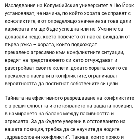
Изследвания на Колумбийския университет в Ню Йорк
установяват, че начина, по който хората се справят с
конфликтите, е от определящо значение за това дали
кариерата им ще бъде успешна или не. Учените са
доказали нещо, което повечето от нас са виждали от
първа ръка – хората, които подхождат
прекалено
агресивно
към конфликтните ситуации,
вредят на представянето си като отчуждават и
разстройват своите колеги, докато хората, които са
прекалено пасивни в конфликтите, ограничават
вероятността да постигнат собствените си цели.
Тайната на ефективното разрешаване на конфликтите
е в решителността и отстояването на вашата позиция,
в намирането на баланс между пасивността и
агресията. За да бъдете уверени в отстояването на
вашата позиция, трябва да се научите да водите
„здравословни конфликти“. Такива, които пряко и