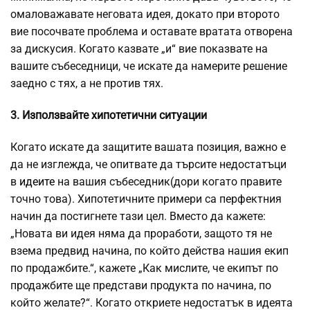
омаловажавате неговата идея, докато при второто
вие посочвате проблема и оставате вратата отворена
за дискусия. Когато казвате „и“ вие показвате на
вашите събеседници, че искате да намерите решение
заедно с тях, а не против тях.
3. Използвайте хипотетични ситуации
Когато искате да защитите вашата позиция, важно е
да не изглежда, че опитвате да търсите недостатъци
в
идеите
на вашия събеседник(дори когато правите
точно това). Хипотетичните примери са перфектния
начин да постигнете тази цел. Вместо да кажете:
„Новата ви идея няма да проработи, защото тя не
взема предвид начина, по който действа нашия екип
по продажбите.“, кажете „Как мислите, че екипът по
продажбите ще представи продукта по начина, по
който желате?“. Когато откриете недостатък в идеята