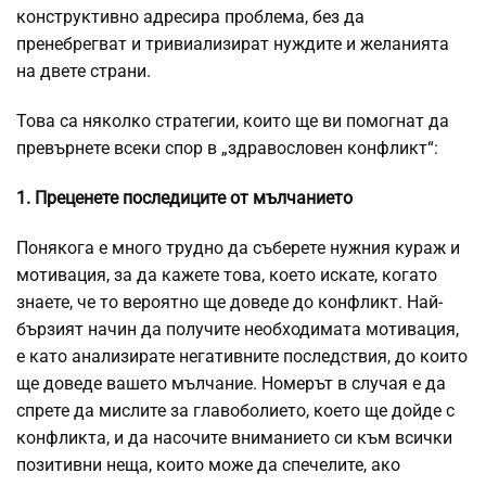
конструктивно адресира проблема, без да
пренебрегват и тривиализират нуждите и желанията
на двете страни.
Това са няколко стратегии, които ще ви помогнат да
превърнете всеки спор в „здравословен конфликт“:
1. Преценете последиците от мълчанието
Понякога е много трудно да съберете нужния кураж и
мотивация, за да кажете това, което искате, когато
знаете, че то вероятно ще доведе до конфликт. Най-
бързият начин да получите необходимата мотивация,
е като анализирате негативните последствия, до които
ще доведе вашето мълчание. Номерът в случая е да
спрете да мислите за главоболието, което ще дойде с
конфликта, и да насочите вниманието си към всички
позитивни неща, които може да спечелите, ако