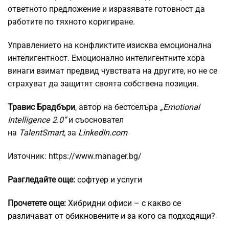
ответното предложение и изразявате готовност да
работите по тяхното коригиране.
Управлението на конфликтите изисква емоционална
интелигентност. Емоционално интелигентните хора
винаги взимат предвид чувствата на другите, но не се
страхуват да защитят своята собствена позиция.
Травис Брадбъри
, автор на бестселъра
„Emotional
Intelligence 2.0“
и съосновател
на
TalentSmart,
за
LinkedIn.com
Източник: https://www.manager.bg/
Разгледайте още:
софтуер и услуги
Прочетете още:
Хибридни офиси – с какво се
различават от обикновените и за кого са подходящи?