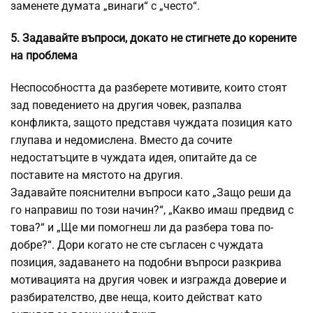
заменете думата „винаги“ с „често“.
5. Задавайте въпроси, докато не стигнете до корените
на проблема
Неспособността да разберете мотивите, които стоят
зад поведението на другия човек, разпалва
конфликта, защото представя чуждата позиция като
глупава и недомислена. Вместо да сочите
недостатъците в чуждата идея, опитайте да се
поставите на мястото на другия.
Задавайте пояснителни въпроси като „Защо реши да
го направиш по този начин?“, „Какво имаш предвид с
това?“ и „Ще ми помогнеш ли да разбера това по-
добре?“. Дори когато не сте съгласен с чуждата
позиция, задаването на подобни въпроси разкрива
мотивацията на другия човек и изгражда
доверие
и
разбирателство, две неща, които действат като