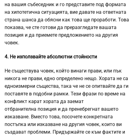
на вашия събеседник и го представите под формата
на хипотетична ситуацията, вие давате на ответната
страна шанса да обясни как това ще проработи. Това
показва, че сте готови да преразгледате вашата
позиция и да приемете предложението на другия
човек.
4. Не използвайте абсолютни стойности
Не съществува човек, който винаги прави, или пък
никога не прави, едно определено нещо. Хората не са
едноизмерни същества, така че не се опитвайте да ги
поставяте в подобни рамки. Тези фрази по време на
конфликт карат хората да заемат
отбранителна позиция и да пренебрегнат вашето
изказване. Вместо това, посочете конкретната
постъпка или изказване на другия човек, които ви
създават проблеми. Придържайте се към фактите и