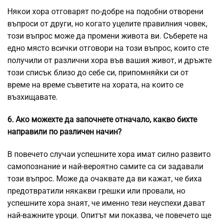
Някои хора отговарят по-добре на подобни отворени
въпроси от други, но когато уцелите правилния човек,
този въпрос може да промени живота ви. Съберете на
едно място всички отговори на този въпрос, които сте
получили от различни хора във вашия живот, и дръжте
този списък близо до себе си, припомняйки си от
време на време съветите на хората, на които се
възхищавате.
6. Ако можехте да започнете отначало, какво бихте
направили по различен начин?
В повечето случаи успешните хора имат силно развито
самопознание и най-вероятно самите са си задавали
този въпрос. Може да очаквате да ви кажат, че биха
предотвратили някакви грешки или провали, но
успешните хора знаят, че именно тези неуспехи дават
най-важните уроци. Опитът ми показва, че повечето ще