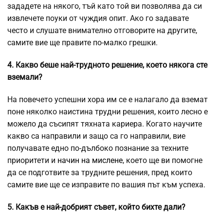
зададете на някого, тъй като той ви позволява да си
извлечете поуки от чуждия опит. Ако го задавате
често и слушате внимателно отговорите на другите,
самите вие ще правите по-малко грешки.
4. Какво беше най-трудното решение, което някога сте
вземали?
На повечето успешни хора им се е налагало да вземат
поне няколко наистина трудни решения, които лесно е
можело да съсипят тяхната кариера. Когато научите
какво са направили и защо са го направили, вие
получавате едно по-дълбоко познание за техните
приоритети и
начин на мислене
, което ще ви помогне
да се подготвите за трудните решения, пред които
самите вие ще се изправите по вашия път към успеха.
5. Какъв е най-добрият съвет, който бихте дали?