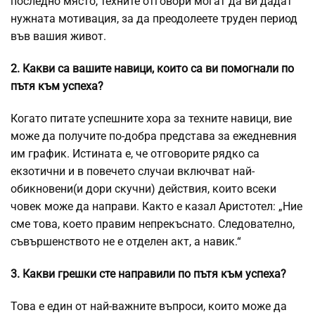
последно място, техните отговори могат да ви дадат
нужната мотивация, за да преодолеете труден период
във вашия живот.
2. Какви са вашите навици, които са ви помогнали по
пътя към успеха?
Когато питате успешните хора за техните навици, вие
може да получите по-добра представа за ежедневния
им график. Истината е, че отговорите рядко са
екзотични и в повечето случаи включват най-
обикновени(и дори скучни) действия, които всеки
човек може да направи. Както е казал Аристотел: „Ние
сме това, което правим непрекъснато. Следователно,
съвършенството не е отделен акт, а навик.“
3. Какви грешки сте направили по пътя към успеха?
Това е един от най-важните въпроси, които може да