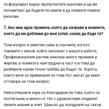
се фокусират върху пропуснатите шансове и ще ви
посъветват да бъдете по-смели и да поемате повече
рискове.
7. Ако има една промяна, която да направя в момента,
която да ме доближи до моя успех, каква да бъде тя?
Този въпрос е уместен само в случаите, когато
говорите с някой, който запознат с вашата работа.
Професионалния растеж изисква много промени и
жертви, а понякога най-трудната част е в това да
разберете какви точно трябва да бъдат те. Хората,
които вече са преминали по този път, могат да имат
отговора на този въпрос.
Най-успешните хора са благодарни за това, което са
постигнали, и много от тях с удоволствие споделят
своите знания и опит. Шансът да попаднете на такъв