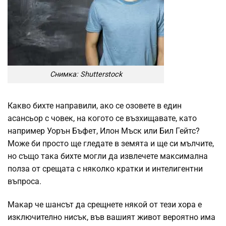
Снимка: Shutterstock
Какво бихте направили, ако се озовете в един
асансьор с човек, на когото се възхищавате, като
например Уорън Бъфет, Илон Мъск или Бил Гейтс?
Може би просто ще гледате в земята и ще си мълчите,
но също така бихте могли да извлечете максимална
полза от срещата с няколко кратки и интелигентни
въпроса.
Макар че шансът да срещнете някой от тези хора е
изключително нисък, във вашият живот вероятно има