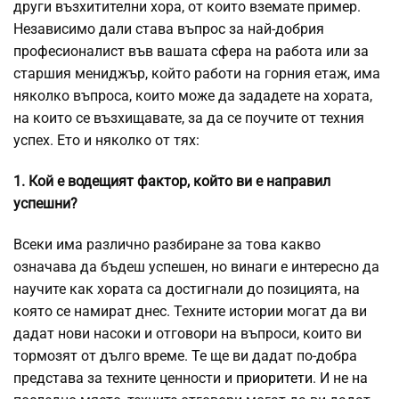
други възхитителни хора, от които вземате пример.
Независимо дали става въпрос за най-добрия
професионалист във вашата сфера на работа или за
старшия мениджър, който работи на горния етаж, има
няколко въпроса, които може да зададете на хората,
на които се възхищавате, за да се поучите от техния
успех. Ето и няколко от тях:
1. Кой е водещият фактор, който ви е направил
успешни?
Всеки има различно разбиране за това какво
означава да бъдеш успешен, но винаги е интересно да
научите как хората са достигнали до позицията, на
която се намират днес. Техните истории могат да ви
дадат нови насоки и отговори на въпроси, които ви
тормозят от дълго време. Те ще ви дадат по-добра
представа за техните ценности и
приоритети
. И не на