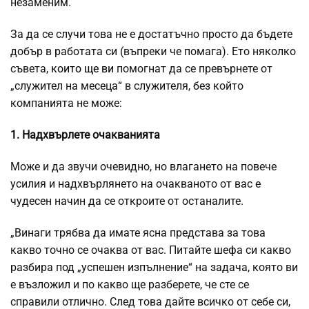
незаменим.
За да се случи това не е достатъчно просто да бъдете
добър в работата си (въпреки че помага). Ето няколко
съвета,
които ще ви
помогнат да се превърнете от
„служител на месеца“ в служителя, без който
компанията не може:
1. Надхвърлете очакванията
Може и да звучи очевидно, но влагането на повече
усилия и надхвърлянето на очакваното от вас е
чудесен начин да се откроите от останалите.
„Винаги трябва да имате ясна представа за това
какво точно се очаква от вас. Питайте шефа си какво
разбира под „успешен изпълнение“ на задача, която ви
е възложил и по какво ще разберете, че сте се
справили отлично. След това дайте всичко от себе си,