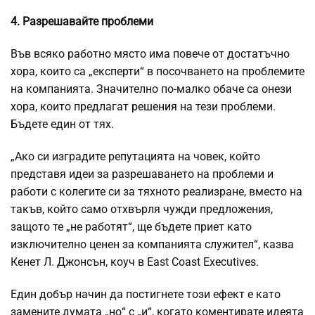
4. Разрешавайте проблеми
Във всяко работно място има повече от достатъчно
хора, които са „експерти“ в посочването на проблемите
на компанията. Значително по-малко обаче са онези
хора, които предлагат
решения
на тези проблеми.
Бъдете един от тях.
„Ако си изградите репутацията на човек, който
представя идеи за разрешаването на проблеми и
работи с колегите си за тяхното реализране, вместо на
такъв, който само отхвърля чужди предложения,
защото те „не работят“, ще бъдете приет като
изключително ценен за компанията служител“, казва
Кенет Л. Джонсън, коуч в East Coast Executives.
Един добър начин да постигнете този ефект е като
замените думата „но“ с „и“, когато коментирате идеята