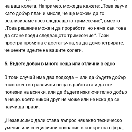
на ваш колега. Например, може да кажете: „Това звучи
като добър план и мисля, че ще можем да го
реализираме през следващото тримесечие“, вместо
„Това решение може и да проработи, но няма как това
да стане преди следващото тримесечие.“. Тази
простра промяна е достатъчна, за да демонстрирате,
че цените идеите на вашите колеги.
5. Бъдете добри в много неща или отлични в едно
В този случай има два подхода – или да бъдете добър
в множество различни неща в работата и да сте
полезни на всички, или да бъдете изключително добър
в нещо, което никой друг не може или не иска да се
научи да прави.
„Независимо дали става въпрос някакво техническо
умение или специфични познания в конкретна сфера,