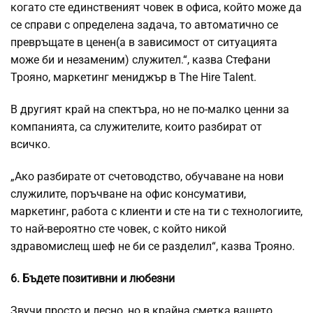
когато сте единственият човек в офиса, който може да
се справи с определена задача, то автоматично се
превръщате в ценен(а в зависимост от ситуацията
може би и незаменим) служител.“, казва Стефани
Трояно, маркетинг мениджър в The Hire Talent.
В другият край на спектъра, но не по-малко ценни за
компанията, са служителите, които разбират от
всичко.
„Ако разбирате от счетоводство, обучаване на нови
служилите, поръчване на офис консумативи,
маркетинг, работа с клиенти и сте на ти с технологиите,
то най-вероятно сте човек, с който никой
здравомислещ шеф не би се разделил“, казва Трояно.
6. Бъдете позитивни и любезни
Звучи просто и лесно, но в крайна сметка вашето