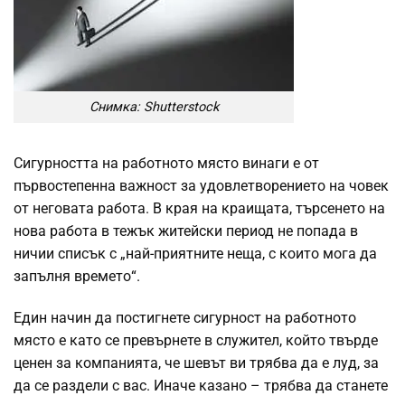
Снимка: Shutterstock
Сигурността на работното място винаги е от
първостепенна важност за удовлетворението на човек
от неговата работа. В края на краищата, търсенето на
нова работа в тежък житейски период не попада в
ничии списък с „най-приятните неща, с които мога да
запълня времето“.
Един начин да постигнете сигурност на работното
място е като се превърнете в служител, който твърде
ценен за компанията, че шевът ви трябва да е луд, за
да се раздели с вас. Иначе казано – трябва да станете