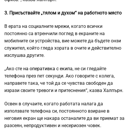
3. Присъствайте „тялом и духом“ на работното място
В ерата на социалните мрежи, когато всички
постоянно са втренчили поглед в екраните на
мобилните си устройства, вие можете да бъдете онзи
служител, който гледа хората в очите и действително
изслушва другите.
„Ако сте
на оперативка с екипа
, не си гледайте
телефона през пет секунди. Ако говорите с колега,
направете така, че той да се чувства свободен да
изрази своите тревоги и притеснения“, казва Халпърн.
Освен в случаите, когато работата налага да
използвате телефона си, постоянното взиране в
неговия екран ще накара останалите да ви приемат за
разсеян, непродуктивен и несериозен човек.