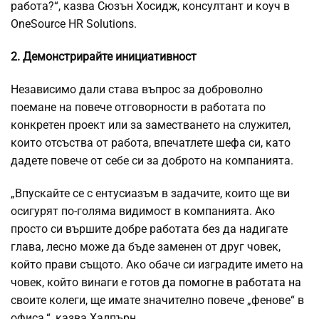
работа?“, казва Сюзън Хосидж, консултант и коуч в
OneSource HR Solutions.
2. Демонстрирайте инициативност
Независимо дали става въпрос за доброволно
поемане на повече отговорности в работата по
конкретен проект или за заместването на служител,
които отсъства от работа, впечатлете шефа си, като
дадете повече от себе си за доброто на компанията.
„Впускайте се с ентусиазъм в задачите, които ще ви
осигурят по-голяма видимост в компанията. Ако
просто си вършите добре работата без да надигате
глава, лесно може да бъде заменен от друг човек,
който прави същото. Ако обаче си изградите името на
човек, който винаги е готов
да помогне в работата на
своите колеги, ще имате значително повече „фенове“ в
офиса.“, казва Халпърн.