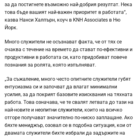
за да постигнете възможно най-добрия резултат. Нека
това бъде вашият най-важен приоритет в работата“,
казва Нанси Халпърн, коуч в KNH Associates в Ню
Йорк.
Много служители не осъзнават факта, че от тях се
очаква с течение на времето да стават по-ефективни и
продуктивни в работата си, като придобиват повече
познания за ролята, която изпълняват.
„За съжаление, много често опитните служители губят
ентусиазма си и започват да влагат минимални
усилия, за да покрият базовите изисквания на тяхната
работа. Това означава, че те свалят летвата до тази на
най-новите и
неопитни служители
, които на всичко
отгоре получават значително по-ниско заплащане. Ако
бяхте мениджър, озовал се в подобна ситуация, кои от
двамата служители бихте избрали да задържите на