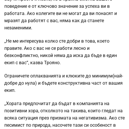
поведение е от ключово значение за успеха ви в
работата. Ако колегите ви не могат да ви понасят и
мразят да работят с вас, няма как да станете
незаменими.
„Не ме интересува колко сте добри в това, което
правите. Ако с вас не се работи лесно и
безконфликтно, никой няма да иска да бъде в един
екип с вас“, казва Трояно.
Ограничете оплакванията и клюките до минимум(най-
добре до нула) и бъдете конструктивна част от вашия
екип.
„Хората предпочитат да бъдат в компанията на
позитивни хора, отколкото на такива, които гледат на
всяка ситуация през призмата на негативизма. Ако сте
песимист по природа, насочете тази си особеност в