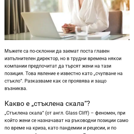
Мъжете са по-склонни да заемат поста главен
изпълнителен директор, но в трудни времена някои
компании предпочитат да търсят жени на тази
позиция. Това явление е известно като „счупване на
стъкло“. Разказваме как се проявява и защо
възниква.
Какво е „стъклена скала“?
„Стъклена скала“ (от англ. Glass Cliff) – феномен, при
който жени се назначават на ръководни позиции само
по време на криза, като пандемии и рецесии, и по