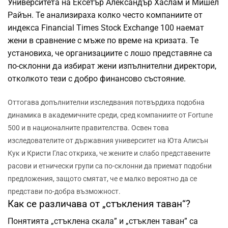
Университета на Ексетър Александър Хаслам и Мишел
Райън. Те анализираха колко често компаниите от
индекса Financial Times Stock Exchange 100 наемат
жени в сравнение с мъже по време на кризата. Те
установиха, че организациите с лошо представяне са
по-склонни да избират жени изпълнителни директори,
отколкото тези с добро финансово състояние.
Оттогава допълнителни изследвания потвърдиха подобна
динамика в академичните среди, сред компаниите от Fortune
500 и в националните правителства.
Освен това
изследователите от държавния университет на Юта Алисън
Кук и Кристи Глас откриха, че жените и слабо представените
расови и етнически групи са по-склонни да приемат подобни
предложения, защото смятат, че е малко вероятно да се
представи по-добра възможност.
Как се различава от „стъкления таван“?
Понятията „стъклена скала” и „стъклен таван” са