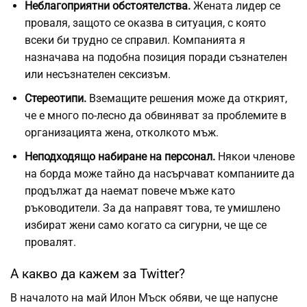
Неблагоприятни обстоятелства.
Жената лидер се
проваля, защото се оказва в ситуация, с която
всеки би трудно се справил. Компанията я
назначава на подобна позиция поради съзнателен
или несъзнателен сексизъм.
Стереотипи.
Вземащите решения може да открият,
че е много по-лесно да обвиняват за проблемите в
организацията жена, отколкото мъж.
Неподходящо набиране на персонал.
Някои членове
на борда може тайно да насърчават компаниите да
продължат да наемат повече мъже като
ръководители. За да направят това, те умишлено
избират жени само когато са сигурни, че ще се
провалят.
А какво да кажем за Twitter?
В началото на май Илон Мъск обяви, че ще напусне