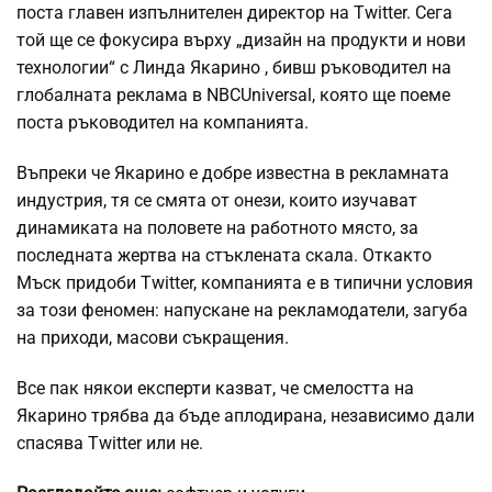
поста главен изпълнителен директор на Twitter. Сега
той ще се фокусира върху „дизайн на продукти и нови
технологии“ с
Линда Якарино
, бивш ръководител на
глобалната реклама в NBCUniversal, която ще поеме
поста ръководител на компанията.
Въпреки че Якарино е добре известна в рекламната
индустрия, тя се смята от онези, които изучават
динамиката на половете на работното място, за
последната жертва на стъклената скала. Откакто
Мъск придоби Twitter, компанията е в типични условия
за този феномен: напускане на рекламодатели, загуба
на приходи, масови съкращения.
Все пак някои експерти казват, че смелостта на
Якарино трябва да бъде аплодирана, независимо дали
спасява Twitter или не.