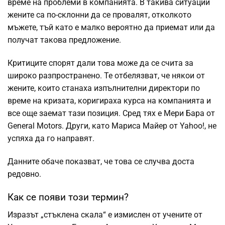
време на проблеми в компанията. В такива ситуации
жените са по-склонни да се провалят, отколкото
мъжете, тъй като е малко вероятно да приемат или да
получат такова предложение.
Критиците спорят дали това може да се счита за
широко разпространено. Те отбелязват, че някои от
жените, които станаха изпълнителни директори по
време на кризата, коригираха курса на компанията и
все още заемат тази позиция. Сред тях е Мери Бара от
General Motors. Други, като Мариса Майер от Yahoo!, не
успяха да го направят.
Данните обаче показват, че това се случва доста
редовно.
Как се появи този термин?
Изразът „стъклена скала“ е измислен от учените от