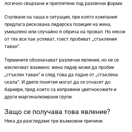
логично свързани и преплетени под различни форми.
Счупване на чаша е ситуация, при която компания
предлага рискована лидерска позиция на жена,
умишлено или случайно я обрича на провал. Но някои
от тях все пак успяват, тоест пробиват „стъкления
таван“.
Термините обозначават различни явления, но не се
изключват взаимно: жена лидер може да пробие
„стъклен таван“ и след това да падне от „стъклена
скала“. И двете понятия могат да се отнасят до
бариери, пред които са изправени цветнокожите и
други маргинализирани групи.
Защо се получава това явление?
Нека да разгледаме три възможни причини.