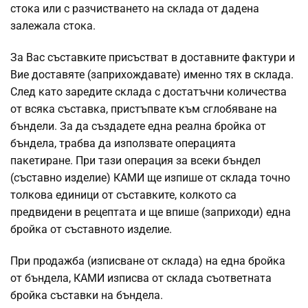
стока или с разчистването на склада от дадена
залежала стока.
За Вас съставките присъстват в доставните фактури и
Вие доставяте (заприхождавате) именно тях в склада.
След като заредите склада с достатъчни количества
от всяка съставка, пристъпвате към сглобяване на
бъндели. За да създадете една реална бройка от
бъндела, трабва да използвате операцията
пакетиране. При тази операция за всеки бъндел
(съставно изделие) КАМИ ще изпише от склада точно
толкова единици от съставките, колкото са
предвидени в рецептата и ще впише (заприходи) една
бройка от съставното изделие.
При продажба (изписване от склада) на една бройка
от бъндела, КАМИ изписва от склада съответната
бройка съставки на бъндела.