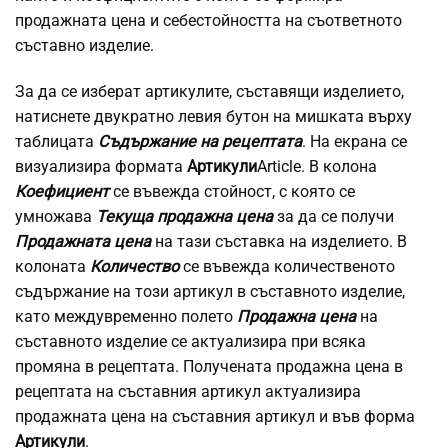
продажната цена и себестойността на съответното
съставно изделие.
За да се изберат артикулите, съставящи изделието,
натиснете двукратно левия бутон на мишката върху
таблицата
Съдържание на рецептата
. На екрана се
визуализира формата
Артикули
Article. В колона
Коефициент
се въвежда стойност, с която се
умножава
Текуща продажна цена
за да се получи
Продажната цена
на тази съставка на изделието. В
колоната
Количество
се въвежда количественото
съдържание на този артикул в съставното изделие,
като междувременно полето
Продажна цена
на
съставното изделие се актуализира при всяка
промяна в рецептата. Получената продажна цена в
рецептата на съставния артикул актуализира
продажната цена на съставния артикул и във форма
Артикули
.