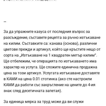
…
За да упражните казуса от последния въпрос за
разсъждение, съставете рецепта за ръчно изтъкаване
на килим. Съставките са: канава (основа), различни
цветове прежди и артикул, който ще кръстите нещо от
сорта на „Изтъкаване на 1 квадратен метър килим”.
Ще отбележим, че операцията по изтъкаването има
характер на услуга. Ще сложите единична продажна
цена за този артикул. Услугата изтъкаване доставяте
в КАМИ на цена 0.01 стотинка (ако сте настроили
КАМИ да работи със закръгление на цените до 4-ия
знак след десетичната запетая).
За единица мярка за труд може да ви служи