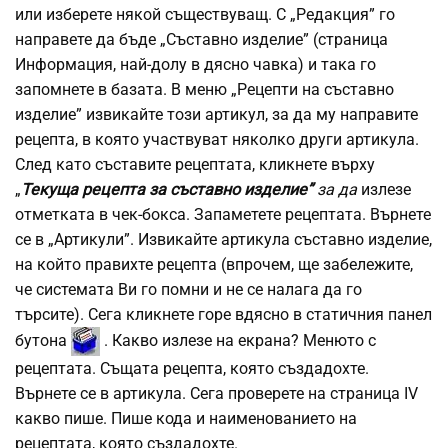
или изберете някой съществуващ. С „Редакция” го
направете да бъде „Съставно изделие” (страница
Информация, най-долу в дясно чавка) и така го
запомнете в базата. В меню „Рецепти на съставно
изделие” извикайте този артикул, за да му направите
рецепта, в която участвуват няколко други артикула.
След като съставите рецептата, кликнете върху
„
Текуща рецепта за съставно изделие”
за да
излезе
отметката в чек-бокса. Запаметете рецептата. Върнете
се в „Артикули”. Извикайте артикула съставно изделие,
на който правихте рецепта (впрочем, ще забележите,
че системата Ви го помни и не се налага да го
търсите). Сега кликнете горе вдясно в статичния панел
бутона
. Какво излезе на екрана? Менюто с
рецептата. Същата рецепта, която създадохте.
Върнете се в артикула. Сега проверете на страница IV
какво пише. Пише кода и наименованието на
рецептата, която създадохте.