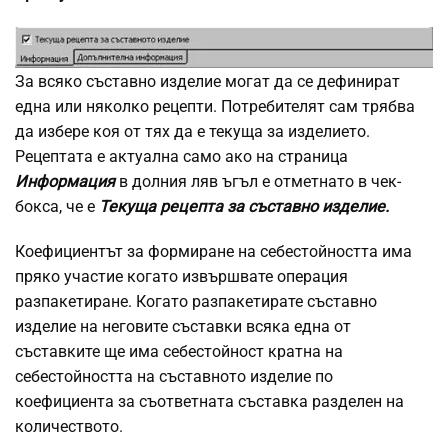
За всяко съставно изделие могат да се дефинират
една или няколко рецепти. Потребителят сам трябва
да избере коя от тях да е текуща за изделието.
Рецептата е актуална само ако на страница
Информация
в долния ляв ъгъл е отметнато в чек-
бокса, че е
Текуща рецепта за съставно изделие.
Коефициентът за формиране на себестойността има
пряко участие когато извършвате операция
разпакетиране. Когато разпакетирате съставно
изделие на неговите съставки всяка една от
съставките ще има себестойност кратна на
себестойността на съставното изделие по
коефициента за съответната съставка разделен на
количеството.