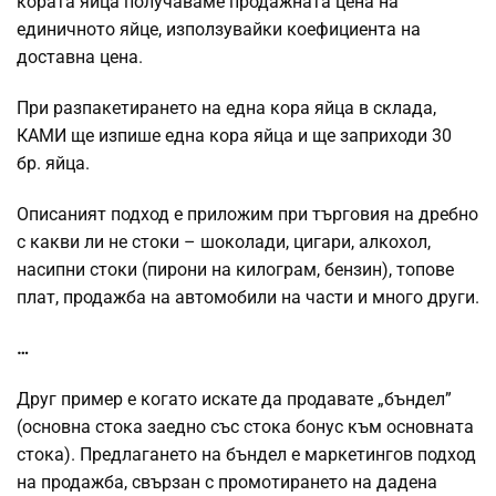
кората яйца получаваме продажната цена на
единичното яйце, използувайки коефициента на
доставна цена.
При разпакетирането на една кора яйца в склада,
КАМИ ще изпише една кора яйца и ще заприходи 30
бр. яйца.
Описаният подход е приложим при търговия на дребно
с какви ли не стоки – шоколади, цигари, алкохол,
насипни стоки (пирони на килограм, бензин), топове
плат, продажба на автомобили на части и много други.
…
Друг пример е когато искате да продавате „бъндел”
(основна стока заедно със стока бонус към основната
стока). Предлагането на бъндел е маркетингов подход
на продажба, свързан с промотирането на дадена