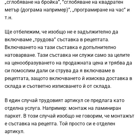
„сглобяване на бройка”, “сглобяване на квадратен
метър (дограма например)”, „програмиране на час” и
т.н.
Ще отбележим, че изобщо не е задължително да
включваме „трудова” съставка в рецептата.
Включването на тази съставка е допълнително
натоварване. Тази съставка ни служи само за целите
на ценообразуването на продажната цена и трябва да
си помослим дали си струва да я включваме в
рецептата, защото включването й изисква доставка в
склада и съответно изписването й от склада.
В един случай трудовият артикул се предлага като
отделна услуга. Например: монтаж на ламиниран
паркет. В този случай изобщо не говорим, че монтажът
е съставка на рецепта. Той просто си е отделен
артикул.