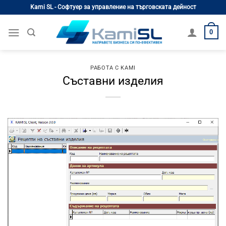
Skip
Kami SL - Софтуер за управление на търговската дейност
to
content
0
РАБОТА С KAMI
Съставни изделия