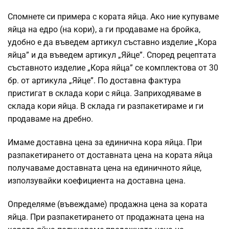
Спомнете си примера с кората яйца. Ако ние купуваме
яйца на едро (на кори), а ги продаваме на бройка,
удобно е да въведем артикул съставно изделие „Кора
яйца” и да въведем артикул „Яйце”. Според рецептата
съставното изделие „Кора яйца” се комплектова от 30
бр. от артикула „Яйце”. По доставна фактура
пристигат в склада кори с яйца. Заприходяваме в
склада кори яйца. В склада ги разпакетираме и ги
продаваме на дребно.
Имаме доставна цена за единична кора яйца. При
разпакетирането от доставната цена на кората яйца
получаваме доставната цена на единичното яйце,
използувайки коефициента на доставна цена.
Определяме (въвеждаме) продажна цена за кората
яйца. При разпакетирането от продажната цена на