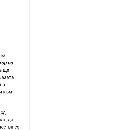
рез
тор на
ва ще
базата
ана
ни към
под
аг, да
чества се