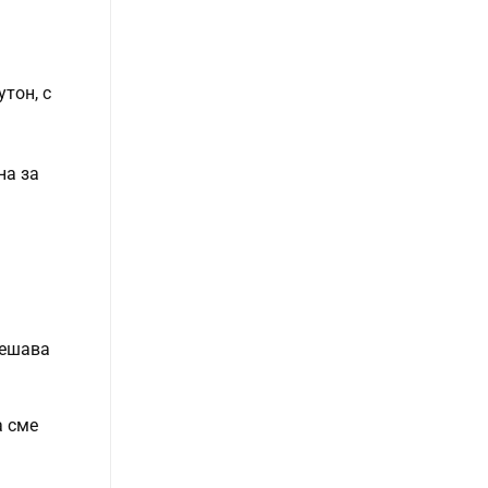
утон, с
на за
решава
а сме