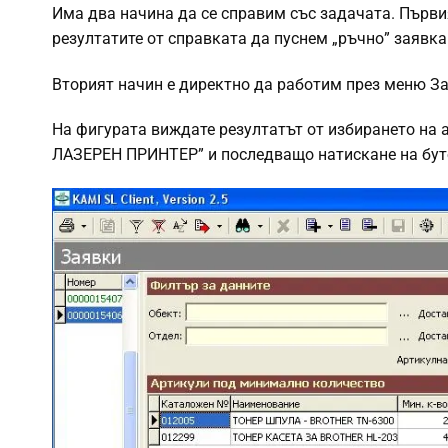
Има два начина да се справим със задачата. Първия
резултатите от справката да пуснем „ръчно” заявка
Вторият начин е директно да работим през меню З
На фигурата виждате резултатът от избирането 
ЛАЗЕРЕН ПРИНТЕР” и последващо натискане на бут