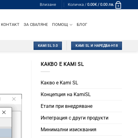
Влизане
Количка /
0.00
€
/ 0.00 лв.
0
КОНТАКТ
ЗА СВАЛЯНЕ
ПОМОЩ
БЛОГ
KAMI SL 3.0
KAMI SL И НАРЕДБА-Н18
КАКВО Е KAMI SL
Какво е Kami SL
Концепция на KamiSL
Етапи при внедряване
Интеграция с други продукти
Минимални изисквания