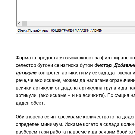
Формата предоставя възможност за филтриране п
селектор бутони се натиска бутон
Филтър
.
Добавяне
артикули
конкретен артикул и му се зададат желан
рече, че ако искаме, можем да налагаме ограничен
всички артикули от дадена артикулна група и да н
артикули. (ако искаме – и на всичките). По същия 
даден обект.
Обикновено се интересуваме количеството на даден
определен минимум. Искаме когато в склада колич
разберем тази работа навреме и да заявим бройка 