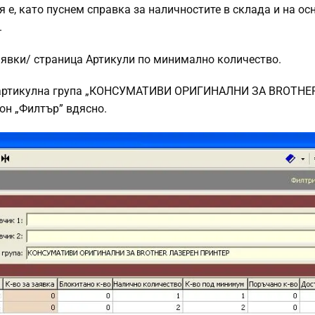
 е, като пуснем справка за наличностите в склада и на ос
.
аявки/ страница Артикули по минимално количество.
на артикулна група „КОНСУМАТИВИ ОРИГИНАЛНИ ЗА BROTHE
он „Филтър” вдясно.