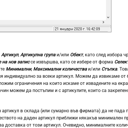
о
Артикул
,
Артикулна група
и/или
Обект
, като след избора ч
 на нов запис
се извършва, като се избере от форма
Селек
ите
Минимални
,
Максимални количества
и/или
Стъпка
. То
ия индивидуално за всеки артикул. Можем да извикаме от 
аложим ограничения на които искаме от извадените на екр
начин можем да постъпим и с артикулите, които са закрепе
 артикул в склада (или сумарно във фирмата) да не пада 
еството на даден артикул приближи някакъв минимален пр
за доставка от този артикул. Очевидно, минималните коли