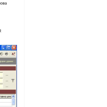
нова
R