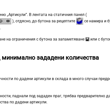
ню „Артикули”. В лентата на статичния панел (
), отдясно, до бутона за рецептите
се намира и б
.
ане на ограничения с бутона за запаметяване
или с буто
д минимално зададени количества
ности по дадени артикули в склада в много случаи пред
ности, паднали под зададен праг, трябва предварително д
ства по дадени артикули.