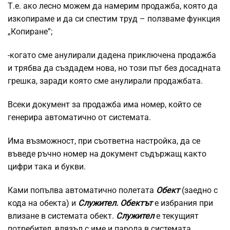
Т.е. ако лесно можем да намерим продажба, която да
изкопираме и да си спестим труд – ползваме функция
„Копиране”;
-когато сме анулирали дадена приключена продажба
и трябва да създадем нова, но този път без досадната
грешка, заради която сме анулирали продажбата.
Всеки документ за продажба има номер, който се
генерира автоматично от системата.
Има възможност, при съответна настройка, да се
въведе ръчно номер на документ съдържащ както
цифри така и букви.
Ками попълва автоматично полетата
Обект
(заедно с
кода на обекта) и
Служител. Обектът
е избрания при
влизане в системата обект.
Служител
е текущият
потребител, влязъл с име и парола в системата.