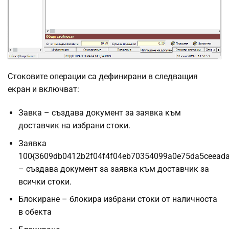
Стоковите операции са дефинирани в следващия
екран и включват:
Завка – създава документ за заявка към
доставчик на избрани стоки.
Заявка
100{3609db0412b2f04f4f04eb70354099a0e75da5ceead
– създава документ за заявка към доставчик за
всички стоки.
Блокиране – блокира избрани стоки от наличноста
в обекта