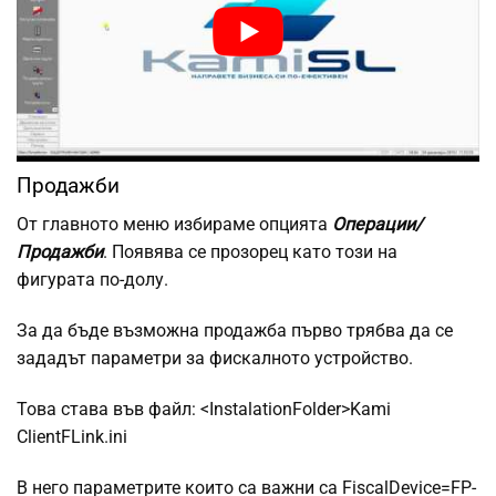
Продажби
От главното меню избираме опцията
Операции/
Продажби
. Появява се прозорец като този на
фигурата по-долу.
За да бъде възможна продажба първо трябва да се
зададът параметри за фискалното устройство.
Това става във файл: <InstalationFolder>Kami
ClientFLink.ini
В него параметрите които са важни са FiscalDevice=FP-