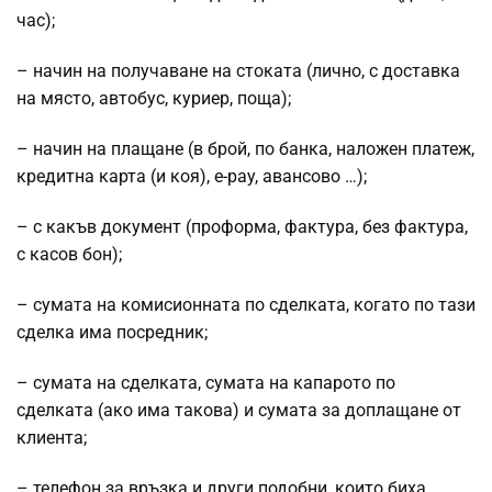
час);
– начин на получаване на стоката (лично, с доставка
на място, автобус, куриер, поща);
– начин на плащане (в брой, по банка, наложен платеж,
кредитна карта (и коя), e-pay, авансово …);
– с какъв документ (проформа, фактура, без фактура,
с касов бон);
– сумата на комисионната по сделката, когато по тази
сделка има посредник;
– сумата на сделката, сумата на капарото по
сделката (ако има такова) и сумата за доплащане от
клиента;
– телефон за връзка и други подобни, които биха