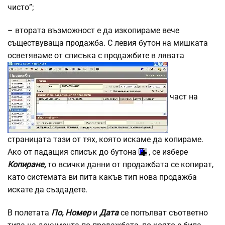
чисто”;
– втората възможност е да изкопираме вече
съществуваща продажба. С левия бутон на мишката
осветяваме от списъка с продажбите в лявата
част на
страницата тази от тях, която искаме да копираме.
Ако от падащия списък до бутона
, се избере
Копиране,
то всички данни от продажбата се копират,
като системата ви пита какъв тип нова продажба
искате да създадете.
В полетата
По, Номер
и
Дата
се попълват съответно