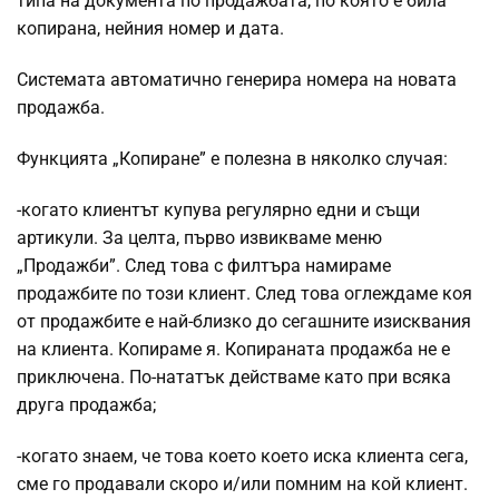
типа на документа по продажбата, по която е била
копирана, нейния номер и дата.
Системата автоматично генерира номера на новата
продажба.
Функцията „Копиране” е полезна в няколко случая:
-когато клиентът купува регулярно едни и същи
артикули. За целта, първо извикваме меню
„Продажби”. След това с филтъра намираме
продажбите по този клиент. След това оглеждаме коя
от продажбите е най-близко до сегашните изисквания
на клиента. Копираме я. Копираната продажба не е
приключена. По-нататък действаме като при всяка
друга продажба;
-когато знаем, че това което което иска клиента сега,
сме го продавали скоро и/или помним на кой клиент.