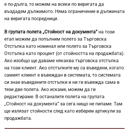
е по-дълга, то можем на всеки по веригата да
въздадем дължимото. Няма ограничение в дължината
на веригата посредници.
В групата полета „Стойност на документа”
на този
етап можем да попълним полето за Търговска
Отстъпка като номинал или полето за Търговска
Отстъпка като процент (от стойността на продажбата).
Ако изобщо ще даваме някаква търговска отстъпка
на този клиент. Ако отстъпките му са въведени, когато
самият клиент е въвеждан в системата, то системата
си знае въведените отстъпки и ни ги въвежда сама в
тези две полета. Ако искаме, можем да ги
редактираме. В останалите полета на групата
„Стойност на документа” за сега нищо не пипаме. Там
ще излязат стойности след като изберем артикули за
продажбата.