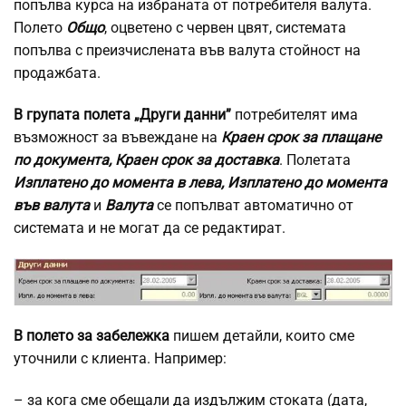
попълва курса на избраната от потребителя валута.
Полето
Общо
, оцветено с червен цвят, системата
попълва с преизчислената във валута стойност на
продажбата.
В групата полета „Други данни”
потребителят има
възможност за въвеждане на
Краен срок за плащане
по документа, Краен срок за доставка
. Полетата
Изплатено до момента в лева, Изплатено до момента
във валута
и
Валута
се попълват автоматично от
системата и не могат да се редактират.
В полето за забележка
пишем детайли, които сме
уточнили с клиента. Например:
– за кога сме обещали да издължим стоката (дата,