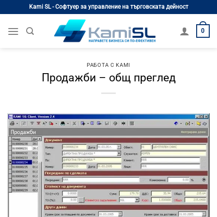
Skip
Kami SL - Софтуер за управление на търговската дейност
to
content
0
РАБОТА С KAMI
Продажби – общ преглед