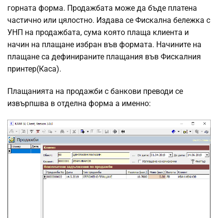
горната форма. Продажбата може да бъде платена
частично или цялостно. Издава се Фискална бележка с
УНП на продажбата, сума която плаща клиента и
начин на плащане избран във формата. Начините на
плащане са дефинираните плащания във Фискалния
принтер(Каса).
Плащанията на продажби с банкови преводи се
извърпшва в отделна форма а именно: