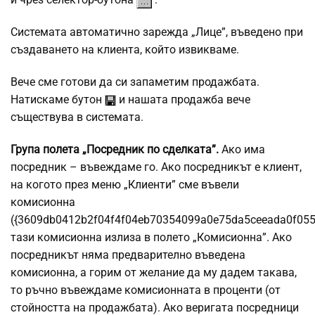
Системата автоматично зарежда „Лице”, въведено при
създаването на клиента, който извикваме.
Вече сме готови да си запаметим продажбата.
Натискаме бутон
и нашата продажба вече
съществува в системата.
Група полета „Посредник по сделката”.
Ако има
посредник – въвеждаме го. Ако посредникът е клиент,
на когото през меню „Клиенти” сме въвели
комисионна
({3609db0412b2f04f4f04eb70354099a0e75da5ceeada0f055
тази комисионна излиза в полето „Комисионна”. Ако
посредникът няма предварително въведена
комисионна, а горим от желание да му дадем такава,
то ръчно въвеждаме комисионната в проценти (от
стойността на продажбата). Ако веригата посредници