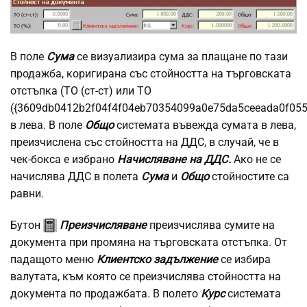
В поле
Сума
се визуализира сума за плащане по тази
продажба, коригирана със стойността на търговската
отстъпка (ТО (ст-ст) или ТО
({3609db0412b2f04f4f04eb70354099a0e75da5ceeada0f055
в лева. В поле
Общо
системата въвежда сумата в лева,
преизчислена със стойността на ДДС, в случай, че в
чек-бокса е избрано
Начисляване на ДДС.
Ако не се
начислява ДДС в полета
Сума
и
Общо
стойностите са
равни.
Бутон
Преизчисляване
преизчислява сумите на
документа при промяна на търговската отстъпка. От
падащото меню
Клиентско задължение
се избира
валутата, към която се преизчислява стойността на
документа по продажбата. В полето
Курс
системата