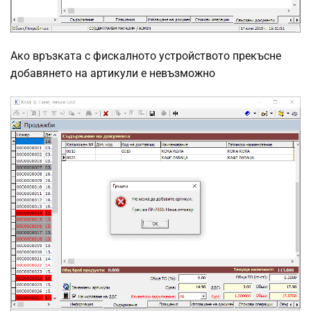
Ако връзката с фискалното устройството прекъсне
добавянето на артикули е невъзможно