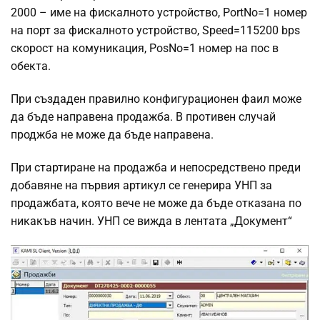
2000 – име на фискалното устройство, PortNo=1 номер
на порт за фискалното устройство, Speed=115200 bps
скорост на комуникация, PosNo=1 номер на пос в
обекта.
При създаден правилно конфигурационен фаил може
да бъде направена продажба. В противен случай
проджба не може да бъде направена.
При стартиране на продажба и непосредствено преди
добавяне на първия артикул се генерира УНП за
продажбата, която вече не може да бъде отказана по
никакъв начин. УНП се вижда в лентата „Документ“