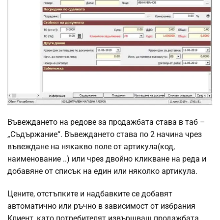
Въвеждането на редове за продажбата става в таб –
„Съдържание“. Въвеждането става по 2 начина чрез
въвеждане на някакво поле от артикула(код,
наименование ..) или чрез двойно кликване на реда и
добавяне от списък на един или няколко артикула.
Цените, отстъпките и надбавките се добавят
автоматично или ръчно в зависимост от избрания
Клиент, като потребителят извършващ продажбата