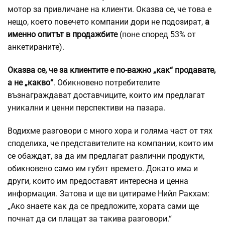
мотор за привличане на клиенти. Оказва се, че това е
нещо, което повечето компании дори не подозират,
а
именно опитът в продажбите
(поне според 53% от
анкетираните).
Оказва се, че за клиентите е по-важно „как“ продавате,
а не „какво“
. Обикновено потребителите
възнаграждават доставчиците, които им предлагат
уникални и ценни перспективи на пазара.
Водихме разговори с много хора и голяма част от тях
споделиха, че представителите на компании, които им
се обаждат, за да им предлагат различни продукти,
обикновено само им губят времето. Докато има и
други, които им предоставят интересна и ценна
информация. Затова и ще ви цитираме Нийл Ракхам:
„Ако знаете как да се предложите, хората сами ще
почнат да си плащат за такива разговори.“