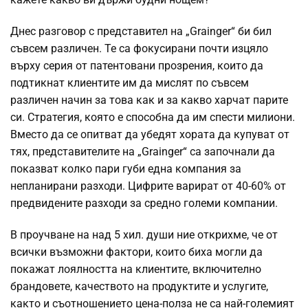
Днес разговор с представител на „Grainger“ би бил
съвсем различен. Те са фокусирани почти изцяло
върху серия от патентовани прозрения, които да
подтикнат клиентите им да мислят по съвсем
различен начин за това как и за какво харчат парите
си. Стратегия, която е способна да им спести милиони.
Вместо да се опитват да убедят хората да купуват от
тях, представителите на „Grainger“ са започнали да
показват колко пари губи една компания за
непланирани разходи. Цифрите варират от 40-60% от
предвидените разходи за средно големи компании.
В проучване на над 5 хил. души ние открихме, че от
всички възможни фактори, които биха могли да
покажат лоялността на клиентите, включително
брандовете, качеството на продуктите и услугите,
както и съотношението цена-полза не са най-големият