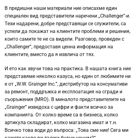
В предишни наши материали ние описахме един
специален вид представители наречени „Challenger”-и.
Тези надарени, добре представящи се служители, са
успели да покажат на клиентите проблеми и решения,
които самите те не са видели. Разговор, проведен с
„Challenger“, предоставя ценна информация на
клиентите, вместо да я извлича от тях.
И ето как звучи това на практика. В нашата книга ние
представяме няколко казуса, но един от любимите ни
е от „W.W. Grainger Inc.”, дистрибутор на консумативи
за ремонт, поддръжка и експлоатация на сгради и
съоръжения (MRO). В миналото представителите на
„Grainger“ изведоха с цифри и факти всичко за
компанията. От колко време са в бизнеса, колко
артикула складират, колко магазина имат и т.н.
Всичко това води до въпроса: „Това сме ние! Сега ми
кажете какво ви държи будни нощем?“