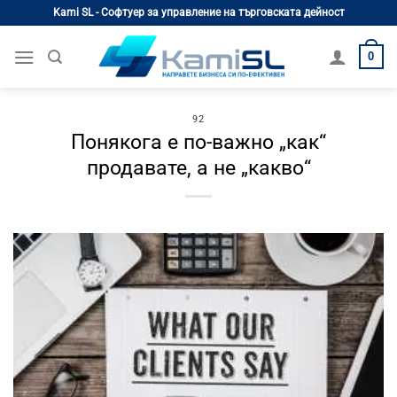
Skip
Kami SL - Софтуер за управление на търговската дейност
to
content
0
92
Понякога е по-важно „как“
продавате, а не „какво“