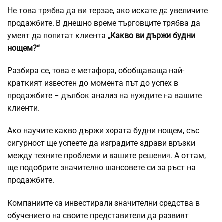
Не това трябва да ви терзае, ако искате да увеличите
продажбите. В днешно време търговците трябва да
умеят да попитат клиента
„Какво ви държи будни
нощем?“
Разбира се, това е метафора, обобщаваща най-
краткият известен до момента път до успех в
продажбите – дълбок анализ на нуждите на вашите
клиенти.
Ако научите какво държи хората будни нощем, със
сигурност ще успеете да изградите здрави връзки
между техните проблеми и вашите решения. А оттам,
ще подобрите значително шансовете си за ръст на
продажбите.
Компаниите са инвестирали значителни средства в
обучението на своите представители да развият