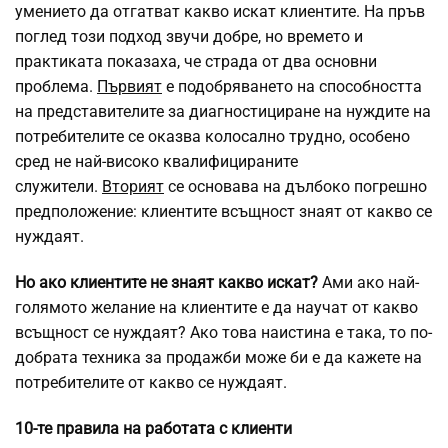
умението да отгатват какво искат клиентите. На пръв
поглед този подход звучи добре, но времето и
практиката показаха, че страда от два основни
проблема.
Първият
е подобряването на способността
на представителите за диагностициране на нуждите на
потребителите се оказва колосално трудно, особено
сред не най-високо квалифицираните
служители.
Вторият
се основава на дълбоко погрешно
предположение: клиентите всъщност знаят от какво се
нуждаят.
Но ако клиентите не знаят какво искат?
Ами ако най-
голямото желание на клиентите е да научат от какво
всъщност се нуждаят? Ако това наистина е така, то по-
добрата техника за продажби може би е да кажете на
потребителите от какво се нуждаят.
10-те правила на работата с клиенти