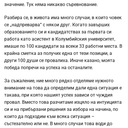
значение. Тук няма никакво съревнование.
Разбира се, в живота има много случаи, в които човек
се „надпреварва“ с някои друг. Когато завърших
образованието си и кандидатствах за първата си
работа като асистент в Колумбийския университет,
имаше по 100 кандидати за всеки 33 работни места. В
крайна сметка аз получих една от тези позиции, а
други 100 души се провалиха. Иначе казано, моята
победа попречи на успеха на останалите.
За съжаление, ние много рядко отделяме нужното
внимание на това да определим дали една ситуация е
такава, при която нашият успех зависи от чуждия
провал. Вместо това разчитаме изцяло на интуицията
си и на прибързани решения за избора на начина, по
които да подходим към всяка ситуация –
състезателно или не. В много случаи това води до