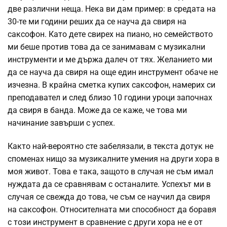
две различни неща. Нека ви дам пример: в средата на
30-те ми години реших да се науча да свиря на
саксофон. Като дете свирех на пиано, но семейството
ми беше против това да се занимавам с музикални
инструменти и ме държа далеч от тях. Желанието ми
да се науча да свиря на още един инструмент обаче не
изчезна. В крайна сметка купих саксофон, намерих си
преподавател и след близо 10 години уроци започнах
да свиря в банда. Може да се каже, че това ми
начинание завърши с успех.
Както най-вероятно сте забелязали, в текста дотук не
споменах нищо за музикалните умения на други хора в
моя живот. Това е така, защото в случая не съм имал
нуждата да се сравнявам с останалите. Успехът ми в
случая се свежда до това, че съм се научил да свиря
на саксофон. Относителната ми способност да боравя
с този инструмент в сравнение с други хора не е от