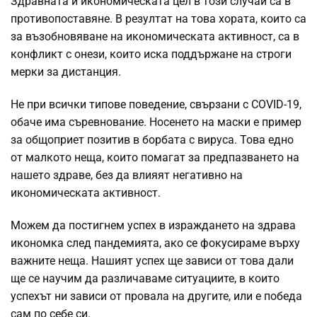
Здравната и икономическата цел в този случаи са в
противопоставяне. В резултат на това хората, които са
за възобновяване на икономическата активност, са в
конфликт с онези, които иска поддържане на строги
мерки за дистанция.
Не при всички типове поведение, свързани с COVID-19,
обаче има съревнование. Носенето на маски е пример
за общоприет позитив в борбата с вируса. Това едно
от малкото неща, които помагат за предпазването на
нашето здраве, без да влияят негативно на
икономическата активност.
Можем да постигнем успех в израждането на здрава
икономка след пандемията, ако се фокусираме върху
важните неща. Нашият успех ще зависи от това дали
ще се научим да различаваме ситуациите, в които
успехът ни зависи от провала на другите, или е победа
сам по себе си.