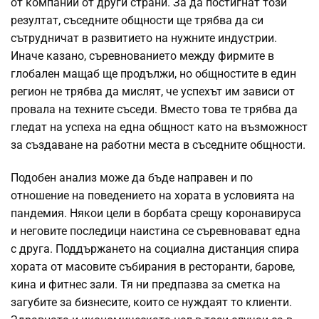
от компании от други страни. За да постигнат този
резултат, съседните общности ще трябва да си
сътрудничат в развитието на нужните индустрии.
Иначе казано, съревнованието между фирмите в
глобален мащаб ще продължи, но общностите в един
регион не трябва да мислят, че успехът им зависи от
провала на техните съседи. Вместо това те трябва да
гледат на успеха на една общност като на възможност
за създаване на работни места в съседните общности.
Подобен анализ може да бъде направен и по
отношение на поведението на хората в условията на
пандемия. Някои цели в борбата срещу коронавируса
и неговите последици наистина се съревновават една
с друга. Поддържането на социална дистанция спира
хората от масовите събирания в ресторанти, барове,
кина и фитнес зали. Тя ни предпазва за сметка на
загубите за бизнесите, които се нуждаят то клиенти.