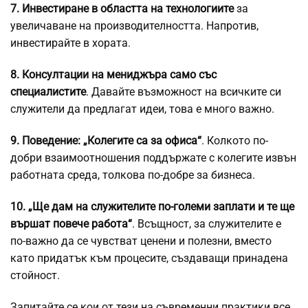
7. Инвестиране в областта на технологиите
за
увеличаване на производителността. Напротив,
инвестирайте в хората.
8. Консултации на мениджъра само със
специалистите
. Давайте възможност на всичките си
служители да предлагат идеи, това е много важно.
9. Поведение: „Колегите са за офиса“
. Колкото по-
добри взаимоотношения поддържате с колегите извън
работната среда, толкова по-добре за бизнеса.
10. „Ще дам на служителите по-големи заплати и те ще
вършат повече работа“
. Всъщност, за служителите е
по-важно да се чувстват ценени и полезни, вместо
като придатък към процесите, създаващи принадена
стойност.
Запитайте се кои от тези на съвременни практики все