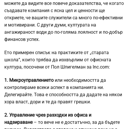
можете да видите все повече доказателства, че когато
създавате компания с ясна цел и ценности ще
откриете, че вашите служители са много по-ефективни
и мотивирани. С други думи, културата на
ангажираност води до по-голяма лоялност и по-добър
финансов успех.
Ето примерен списък на практиките от „старата
школа“, които трябва да изхвърлим от офисната
култура, посочени от Пол Шпигелман за Inc.com:
1. Микроуправлението
или необходимостта да
контролираме всеки аспект в компанията ни.
Делегирайте. Това е способността да дадате на някои
хора власт, дори и те да правят грешки.
2. Управление чрез разходки
из офиса и
надзираване
– то вече не е достатъчно, за да бъдете