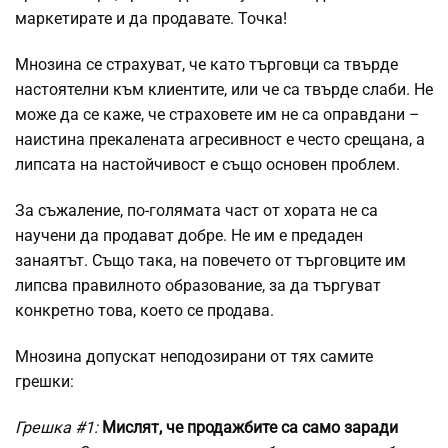
маркетирате и да продавате. Точка!
Мнозина се страхуват, че като търговци са твърде
настоятелни към клиентите, или че са твърде слаби. Не
може да се каже, че страховете им не са оправдани –
наистина прекалената агресивност е често срещана, а
липсата на настойчивост е също основен проблем.
За съжаление, по-голямата част от хората не са
научени да продават добре. Не им е предаден
занаятът. Също така, на повечето от търговците им
липсва правилното образование, за да търгуват
конкретно това, което се продава.
Мнозина допускат неподозирани от тях самите
грешки:
Грешка
#1:
Мислят, че продажбите са само заради