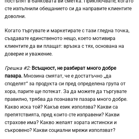
постъпят в банковата ви сметка. Приключвате, когато
сте изпълнили обещанието си да направите клиентите
доволни.
Когато търгувате и маркетирате с тази гледна точка,
създавате единственото нещо, което мотивира
клиентите да ви плащат: връзка с тях, основана на
доверие и уважение.
Грешка #2:
Всъщност, не разбират много добре
пазара.
Мнозина смятат, че е достатъчно „да
споделят“ за продукта си пред определена група от
хора, парите ще потекат. За да можете да търгувате
правилно, трябва да познавате пазара много добре.
Какво иска той? Какъв език използва? Какви са
препятствията, пред които сте изправени? Какви
страхове има? Какво желаят хората истински и
съкровено? Какви социални мрежи използват?