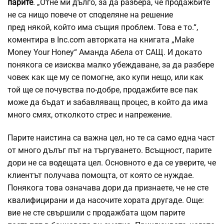
парите
. „Отне ми дълго, за да разбера, че продажбите
не са нищо повече от споделяне на решение
пред някой, който има същия проблем. Това е то.“,
коментира в Inc.com авторката на книгата „Make
Money Your Honey“ Аманда Абела от САЩ. И докато
понякога се изисква малко убеждаване, за да разбере
човек как ще му се помогне, ако купи нещо, или как
той ще се почувства по-добре, продажбите все пак
може да бъдат и забавляващ процес, в който да има
много смях, отколкото стрес и напрежение.
Парите наистина са важна цел, но те са само една част
от много дълъг път на търгуването. Всъщност, парите
дори не са водещата цел. Основното е да се уверите, че
клиентът получава помощта, от която се нуждае.
Понякога това означава дори да признаете, че не сте
квалифицирани и да насочите хората другаде. Още:
вие не сте свършили с продажбата щом парите