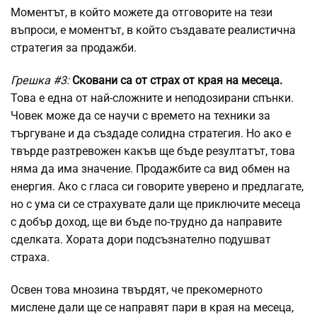
Моментът, в който можете да отговорите на тези
въпроси, е моментът, в който създавате реалистична
стратегия за продажби.
Грешка #3:
Сковани са от страх от края на месеца.
Това е една от най-сложните и неподозирани спънки.
Човек може да се научи с времето на техники за
търгуване и да създаде солидна стратегия. Но ако е
твърде разтревожен какъв ще бъде резултатът, това
няма да има значение. Продажбите са вид обмен на
енергия. Ако с гласа си говорите уверено и предлагате,
но с ума си се страхувате дали ще приключите месеца
с добър доход, ще ви бъде по-трудно да направите
сделката. Хората дори подсъзнателно подушват
страха.
Освен това мнозина твърдят, че прекомерното
мислене дали ще се направят пари в края на месеца,