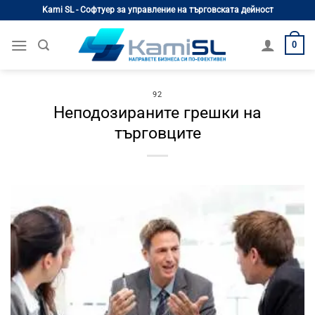
Skip
Kami SL - Софтуер за управление на търговската дейност
to
content
0
92
Неподозираните грешки на
търговците