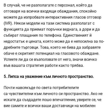
В случай, че не разполагате с персонал, който да
отговаря на всички входящи обаждания, спокойно
можете да изпробвате интерактивния гласов отговор
(IVR). Някои модели на тази система разполагат с
функцията да приемат поръчки веднага, а дори и да
събират плащания по телефона. Единственият й
недостатък е цената, която може да е непосилна за по-
дребните търговци. Това, което не бива да забравяте
обаче е скритият потенциал на гласовото обаждане.
Успеете ли да се възползвате от него, значи всичко
във вашата стратегия работи както трябва.
5. Липса на уважение към личното пространство.
Почти навсякъде по света потребителите
са чувствителни към личното си пространство. Ако не
искате да създадете лошо впечатление, уверете се, че
вие самите и всички ваши доставчици на мобилен