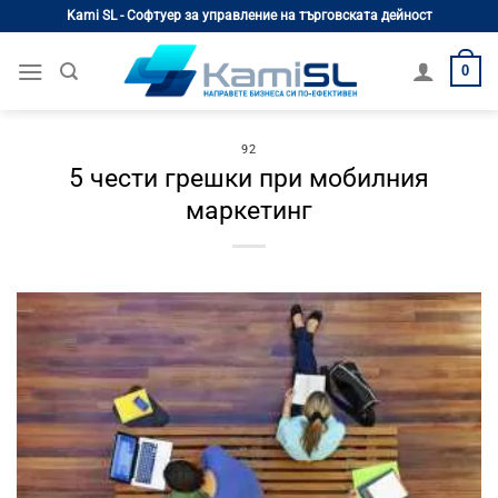
Skip
Kami SL - Софтуер за управление на търговската дейност
to
content
0
92
5 чести грешки при мобилния
маркетинг