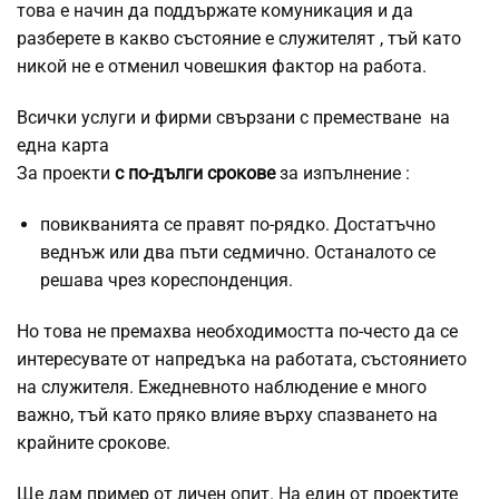
това е начин да поддържате комуникация и да
разберете
в какво състояние е служителят
, тъй като
никой не е отменил човешкия фактор на работа.
Всички услуги и фирми свързани с преместване
на
една карта
За проекти
с по-дълги срокове
за изпълнение :
повикванията се правят по-рядко. Достатъчно
веднъж или два пъти седмично. Останалото се
решава чрез кореспонденция.
Но това не премахва необходимостта по-често да се
интересувате от напредъка на работата, състоянието
на служителя. Ежедневното наблюдение е много
важно, тъй като пряко влияе върху спазването на
крайните срокове.
Ще дам пример от личен опит. На един от проектите