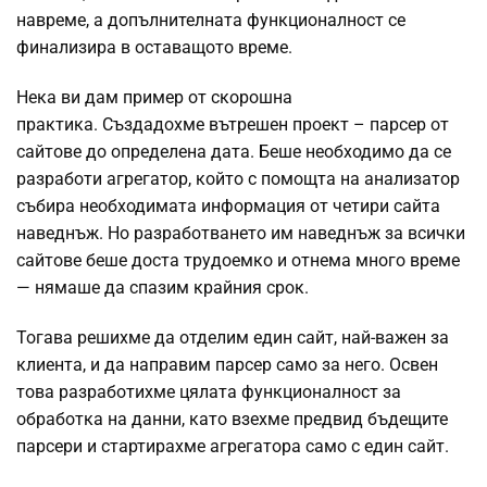
навреме, а допълнителната функционалност се
финализира в оставащото време.
Нека ви дам пример от скорошна
практика. Създадохме вътрешен проект – парсер от
сайтове до определена дата. Беше необходимо да се
разработи агрегатор, който с помощта на анализатор
събира необходимата информация от четири сайта
наведнъж. Но разработването им наведнъж за всички
сайтове беше доста трудоемко и отнема много време
— нямаше да спазим крайния срок.
Тогава решихме да отделим един сайт, най-важен за
клиента, и да направим парсер само за него. Освен
това разработихме цялата функционалност за
обработка на данни, като взехме предвид бъдещите
парсери и стартирахме агрегатора само с един сайт.