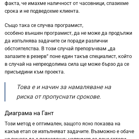
факта, че имахме наличност от часовници, спазихме
срока и не подведохме клиента.
Също така се случва програмист,
особено
външен
програмист, да не може да продължи
да изпълнява задачите си поради различни
обстоятелства. В този случай препоръчвам „да
запазите в резерв“ поне един такъв специалист, който
в случай на непреодолима сила ще може бързо да се
присъедини към проекта.
Това е и начин за намаляване на
риска от пропуснати срокове.
Диаграма на Гант
Този метод е оптимален, защото ясно показва на
какъв етап се изпълняват задачите. Възможно е обаче