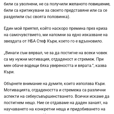
били са уволнени, не са получили
желаното повишение
,
били са критикувани за своето представяне или са се
разделили със своята половинка).
Един мой приятел, който наскоро премина през криза
на самочувствието, ми напомни за едно изказване на
звездата от НБА Стеф Къри, което го е вдъхновило.
„Винаги съм вярвал, че за да постигне на всеки човек
са му нужни мотивация, отдаденост и стремеж. При
мен обаче водещи бяха увереността и вярата.“, казва
Къри.
Обърнете внимание на думите, които използва Къри.
Мотивацията, отдадеността и стремежа са различни
аспекти на себеусъвършенстването. Всички искаме да
постигнем нещо. Ние се отдаваме на даден занаят, на
научаването на конкретни неща и придобиването на