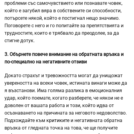
проблеми със самочувствието или познавате човек,
който е загубил вяра в собствените си способности,
потърсете някой, който е постигнал нещо значимо.
Поговорете с него и го попитайте за препятствията и
трудностите, които е трябвало да преодолее, за да
стигне дотук.
3. Обърнете повече внимание на обратната връзка и
по-специално на негативните отзиви
Докато страхът и тревожността могат да унищожат
увереността на всеки човек, истината винаги може да
я възстанови. Има голяма разлика в емоционалния
удар, който поемате, когато разберете, че някои не е
доволен от вашата работа и този, който идва от
осъзнаването на причината за неговото недоволство.
Подхождайте към
критиките
и негативната обратна
връзка от гледната точка на това, че ще получите