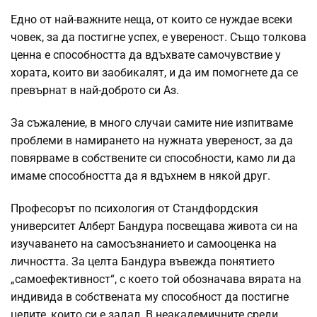
Едно от най-важните неща, от които се нуждае всеки
човек, за да постигне успех, е увереност. Също толкова
ценна е способността да вдъхвате самочувствие у
хората, които ви заобикалят, и да им помогнете да се
превърнат в най-доброто си Аз.
За съжаление, в много случаи самите ние изпитваме
проблеми в намирането на нужната увереност, за да
повярваме в собствените си способности, камо ли да
имаме способността да я вдъхнем в някой друг.
Професорът по психология от Стандфордския
университет Алберт Бандура посвещава живота си на
изучаването на самосъзнанието и самооценка на
личността. За целта Бандура въвежда понятието
„самоефективност“, с което той обозначава вярата на
индивида в собствената му способност да постигне
целите, които си е задал. В неакадемичните среди