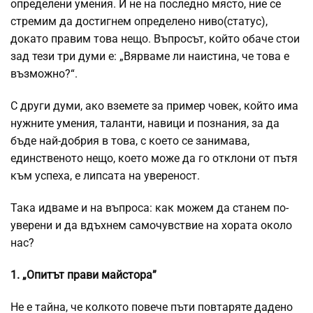
определени умения. И не на последно място, ние се
стремим да достигнем определено ниво(статус),
докато правим това нещо. Въпросът, който обаче стои
зад тези три думи е: „Вярваме ли наистина, че това е
възможно?“.
С други думи, ако вземете за пример човек, който има
нужните умения, таланти, навици и познания, за да
бъде най-добрия в това, с което се занимава,
единственото нещо, което може да го отклони от пътя
към успеха, е липсата на увереност.
Така идваме и на въпроса: как можем да станем по-
уверени и да вдъхнем самочувствие на хората около
нас?
1. „Опитът прави майстора”
Не е тайна, че колкото повече пъти повтаряте дадено