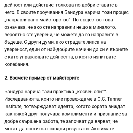
дейност или действие, толкова по-добри ставате в
него. В своите проучвания Бандура нарича този процес
„направлявано майсторство“. По същество това
означава, че ако сте направили нещо в миналото,
вероятно сте уверени, че можете да го направите в
бъдеще. С други думи, ако страдате липса на
увереност, един от най-добрите начини да си я върнете
е като упражнявате дейността, в която изпитвате
колебания.
2. Вземете пример от майсторите
Бандура нарича тази практика „косвен опит“.
Изследванията, които ние провеждаме в О.C. Tanner
Institute, потвърждават идеята, когато хората виждат
как някой друг получава комплименти и признание за
добре свършена работа, те започват да вярват, че
могат да постигнат сходни резултати. Ако имате