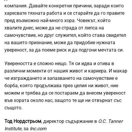
компания. Давайте конкретни причини, заради които
харесвате тяхната работа и се старайте да го правите
пред възможно най-много хора. Човекът, който
хвалите днес, може да не страда от липса на
самочувствие, но друг служител, който става свидетел
на вашето признание, може да придобие нужната
увереност, за да поеме риск и да подгони мечтата си.
Увереността е сложно нещо. Тя си идва и отива в
различни моменти от нашия живот и кариера. И макар
че изграждането и запазването на самочувствие е
борба, която продължава през целия ни живот, ние
можем и трябва да се постараем да внесем увереност
във хората около нас, защото те ще ни отвърнат със
същото.
Тод Нордстрьом
, директор съдържание в
O.C. Tanner
Institute
, за
Inc.com