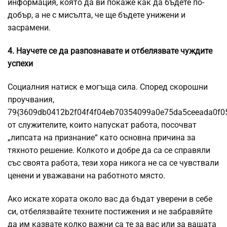
информация, която да ви покаже как да бъдете по-
добър, а не с мисълта, че ще бъдете унижени и
засрамени.
4. Научете се да разпознавате и отбелязвате чуждите
успехи
Социалния натиск е могъща сила. Според скорошни
проучвания,
79{3609db0412b2f04f4f04eb70354099a0e75da5ceeada0f0
от служителите, които напускат работа, посочват
„липсата на признание“ като основна причина за
тяхното решение. Колкото и добре да са се справяли
със своята работа, тези хора никога не са се чувствали
ценени и уважавани на работното място.
Ако искате хората около вас да бъдат уверени в себе
си, отбелязвайте техните постижения и не забравяйте
да им казвате колко важни са те за вас или за вашата