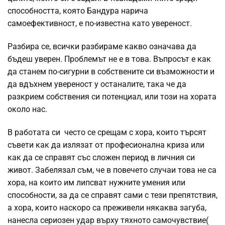
способността, която Бандура нарича
самоефективност, е по-известна като увереност.
Разбира се, всички разбираме какво означава да
бъдеш уверен. Проблемът не е в това. Въпросът е как
да станем по-сигурни в собствените си възможности и
да вдъхнем увереност у останалите, така че да
разкрием собствения си потенциал, или този на хората
около нас.
В работата си често се срещам с хора, които търсят
съвети как да излязат от професионална криза или
как да се справят със сложен период в личния си
живот. Забелязал съм, че в повечето случаи това не са
хора, на които им липсват нужните умения или
способности, за да се справят сами с тези препятствия,
а хора, които наскоро са преживели някаква загуба,
нанесла сериозен удар върху тяхното самочувствие(