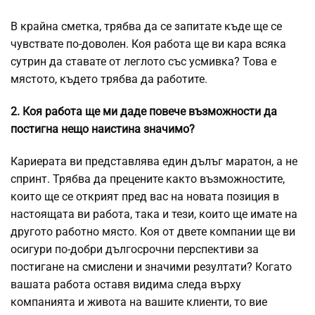
В крайна сметка, трябва да се запитате къде ще се
чувствате по-доволен. Коя работа ще ви кара всяка
сутрин да ставате от леглото със усмивка? Това е
мястото, където трябва да работите.
2. Коя работа ще ми даде повече възможности да
постигна нещо наистина значимо?
Кариерата ви представлява един дълъг маратон, а не
спринт. Трябва да прецените както възможностите,
които ще се открият пред вас на новата позиция в
настоящата ви работа, така и тези, които ще имате на
другото работно място. Коя от двете компании ще ви
осигури по-добри дългосрочни перспективи за
постигане на смислени и значими резултати? Когато
вашата работа оставя видима следа върху
компанията и живота на вашите клиенти, то вие