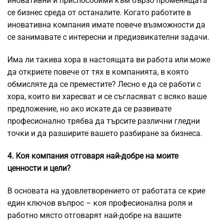
иновативни и приспособими към бързо променящата
се бизнес среда от останалите. Когато работите в
иновативна компания имате повече възможности да
се занимавате с интересни и предизвикателни задачи.
Има ли такива хора в настоящата ви работа или може
да откриете повече от тях в компанията, в която
обмисляте да се преместите? Лесно е да се работи с
хора, които ви харесват и се съгласяват с всяко ваше
предложение, но ако искате да се развивате
професионално трябва да търсите различни гледни
точки и да разширите вашето разбиране за бизнеса.
4. Коя компания отговаря най-добре на моите
ценности и цели?
В основата на удовлетворението от работата се крие
един ключов въпрос – коя професионална роля и
работно място отговарят най-добре на вашите