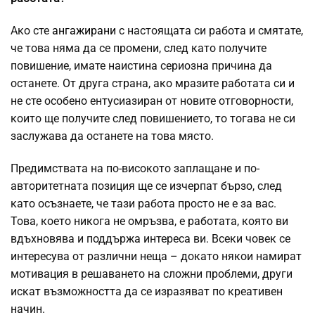
Ако сте
ангажирани
с настоящата си работа и смятате,
че това няма да се промени, след като получите
повишение, имате наистина сериозна причина да
останете. От друга страна, ако мразите работата си и
не сте особено ентусиазиран от новите отговорности,
които ще получите след повишението, то тогава не си
заслужава да останете на това място.
Предимствата на по-високото заплащане и по-
авторитетната позиция ще се изчерпат бързо, след
като осъзнаете, че тази работа просто не е за вас.
Това, което никога не омръзва, е работата, която ви
вдъхновява и поддържа интереса ви. Всеки човек се
интересува от различни неща – докато някои намират
мотивация в решаването на сложни проблеми, други
искат възможността да се изразяват по креативен
начин.