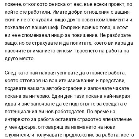
повече, отколкото се иска от вас, във всеки проект, по
който сте работили. Имате добри отношения с вашия
екип и не сте чували нищо друго освен комплименти и
похвали от вашия шеф. Въпреки всичко това, шефът
ви не е споменавал нищо за повишение. Не разбирате
защо, но се страхувате и да попитате, което ви кара да
насочите вниманието си към търсенето на работа на
друго място.
След като най-накрая успявате да откриете работа,
която отговаря на вашите изисквания и представи,
подавате вашата
автобиография
и започвате чакате
покана за интервю. Един ден тази покана най-накрая
идва и вие започвате да се подготвяте за срещата с
потенциалния ви нов работодател. По време на
интервюто за работа оставате страхотно впечатление
у мениджъра, отговарящ за наемането на нови
служители, и получавате предложение за работа, което