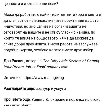
ценности и дългосрочни цели?
Може да работите с най-интелигентните хора в света и
да сте част от най-иновативните проекти във вашата
индустрия, но ако целите на организацията не
отговарят на вашите и не сте съгласни с начина, по
който тя влияе на обществото, няма да можете да
спите добре през нощта. Никоя работа не заслужава
подобна жертва, особено когато имате друг избор.
Дон Раскин
, автор на
The Dirty Little Secrets of Getting
Your Dream Job,
за
FastCompany.com
Източник: https://www.manager.bg
Разгледайте още:
софтуер и услуги
Прочетете още:
Заявка, блокиране и поръчка на стока
към друг обект