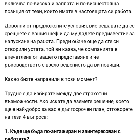
включва по-висока и заплата и по-висшестояща
позиция от тези, които имате в настоящата си работа.
Доволни от предложените условия, вие решавате да се
срещнете с вашия шеф и да му дадете предизвестие за
напускане на работа. Преди обаче още да сте си
отворили устата, той ви казва, че компанията е
впечатлена от вашето представяне и че
ръководството е взело решението да ви повиши.
Какво бихте направили в този момент?
Трудно е да избирате между две страхотни
възможности. Ако искате да вземете решение, което
ще е най-добро за вас в дългосрочен план, отговорете
на тези 4 въпроса:
1. Къде ще бъда по-ангажиран и заинтересован с
работата?