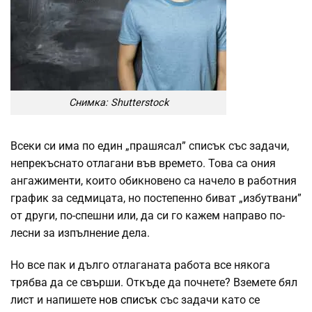
Снимка: Shutterstock
Всеки си има по един „прашясал” списък със задачи,
непрекъснато отлагани във времето. Това са ония
ангажименти, които обикновено са начело в работния
график за седмицата, но постепенно биват „избутвани”
от други, по-спешни или, да си го кажем направо по-
лесни за изпълнение дела.
Но все пак и дълго отлаганата работа все някога
трябва да се свърши. Откъде да почнете? Вземете бял
лист и напишете
нов списък
със задачи като се