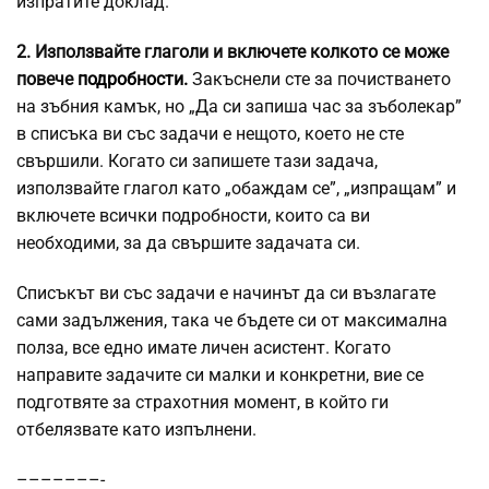
изпратите доклад.
2. Използвайте глаголи и включете колкото се може
повече
подробности.
Закъснели сте за почистването
на зъбния камък, но „Да си запиша час за зъболекар”
в списъка ви със задачи е нещото, което не сте
свършили. Когато си запишете тази задача,
използвайте глагол като „обаждам се”, „изпращам” и
включете всички подробности, които са ви
необходими, за да свършите задачата си.
Списъкът ви със задачи е начинът да си възлагате
сами задължения, така че бъдете си от максимална
полза, все едно имате личен асистент. Когато
направите задачите си малки и конкретни, вие се
подготвяте за страхотния момент, в който ги
отбелязвате като изпълнени.
–––––––-