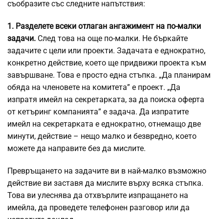
съобразите със следните напътствия:
1. Разделете всеки отлаган ангажимент на по-малки
задачи.
След това на още по-малки. Не бъркайте
задачите с цели или проекти. Задачата е еднократно,
конкретно действие, което ще придвижи проекта към
завършване. Това е просто една стъпка. „Да планирам
обяда на членовете на комитета” е проект. „Да
изпратя имейл на секретарката, за да поиска оферта
от кетъринг компанията” е задача. Да изпратите
имейл на секретарката е еднократно, отнемащо две
минути, действие – нещо малко и безвредно, което
можете да направите без да мислите.
Превръщането на задачите ви в най-малко възможно
действие ви заставя да мислите върху всяка стъпка.
Това ви улеснява да отхвърлите изпращането на
имейла, да проведете телефонен разговор или да