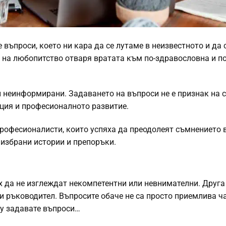
 въпроси, което ни кара да се лутаме в неизвестното и да
о на любопитство отваря вратата към по-здравословна и по
и неинформирани. Задаването на въпроси не е признак на с
ция и професионалното развитие.
рофесионалисти, които успяха да преодолеят съмнението в
избрани истории и препоръки.
х да не изглеждат некомпетентни или невнимателни. Друга
и ръководител. Въпросите обаче не са просто приемлива ча
у задавате въпроси…