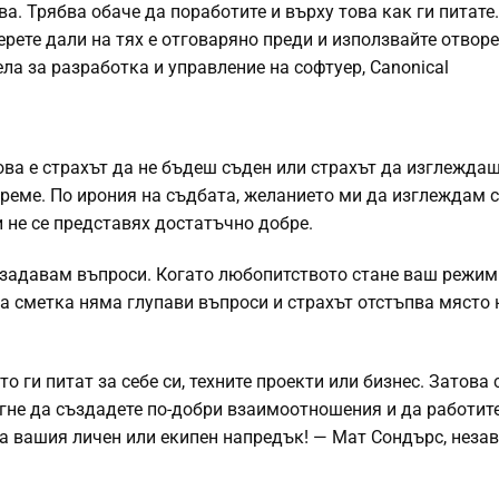
ва. Трябва обаче да поработите и върху това как ги питате.
рете дали на тях е отговаряно преди и използвайте отвор
ла за разработка и управление на софтуер, Canonical
ова е страхът да не бъдеш съден или страхът да изглежда
 време. По ирония на съдбата, желанието ми да изглеждам 
 не се представях достатъчно добре.
да задавам въпроси. Когато любопитството стане ваш режим
на сметка няма глупави въпроси и страхът отстъпва място 
о ги питат за себе си, техните проекти или бизнес. Затова 
гне да създадете по-добри взаимоотношения и да работите
на вашия личен или екипен напредък! — Мат Сондърс, неза