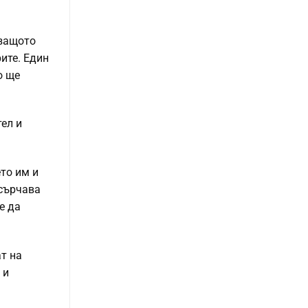
 защото
ите. Един
о ще
ел и
то им и
асърчава
е да
ат на
 и