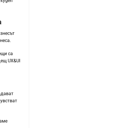
Oxygen
а
изнесът
неса.
ещи са
дещ UX&UI
адават
чувстват
маме