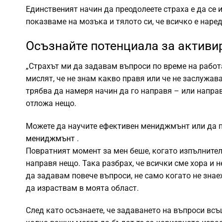
Единственият начин да преодолеете страха е да се 
показваме на мозъка и тялото си, че всичко е наред.”
Осъзнайте потенциала за активи
„Страхът ми да задавам въпроси по време на работа
мислят, че не знам какво правя или че не заслужава
трябва да намеря начин да го направя – или напра
отложа нещо.
Можете да научите ефективен мениджмънт или да по
мениджмънт
.
Повратният момент за мен беше, когато изпълнител
направя нещо. Така разбрах, че всички сме хора и 
да задавам повече въпроси, не само когато не знаех
да израствам в моята област.
След като осъзнаете, че задаването на въпроси вс