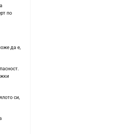
а
ерт по
оже да е,
опасност.
ежки
ялото си,
а