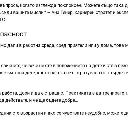
 въпроса, когато изглежда по-спокоен. Можете също така д
бсъди вашите мисли.“ – Ана Генер, кариерен стратег и експ
LLC
опасност
мо дали в работна среда, сред приятели или у дома, това м
 свикнете, че вече не сте в положението на дете и сте в без
е към това дете, което някога се е страхувало от твърде т
абота, дори и да е страшно. Практиката е да тренирате т
да действате, и че ще бъдете добре…
седник сте възрастни и ако се чувствате неудобно, можете д