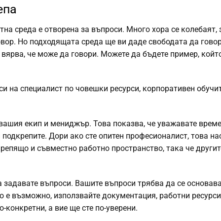
епа
тна среда е отворена за въпроси. Много хора се колебаят,
овор. Но подходящата среда ще ви даде свободата да говор
 вярва, че може да говори. Можете да бъдете пример, койт
си на специалист по човешки ресурси, корпоративен обучит
 вашия екип и мениджър. Това показва, че уважавате време
 подкрепите. Дори ако сте опитен професионалист, това н
репящо и съвместно работно пространство, така че другит
да задавате въпроси. Вашите въпроси трябва да се основав
ато е възможно, използвайте документация, работни ресурси
конкретни, а вие ще сте по-уверени.