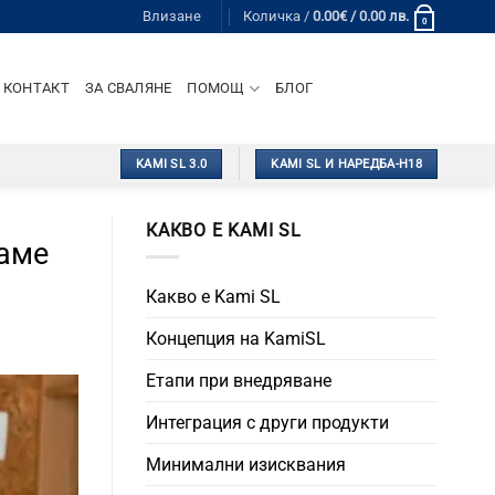
Влизане
Количка /
0.00
€
/ 0.00 лв.
0
КОНТАКТ
ЗА СВАЛЯНЕ
ПОМОЩ
БЛОГ
KAMI SL 3.0
KAMI SL И НАРЕДБА-Н18
КАКВО Е KAMI SL
ваме
Какво е Kami SL
Концепция на KamiSL
Етапи при внедряване
Интеграция с други продукти
Минимални изисквания