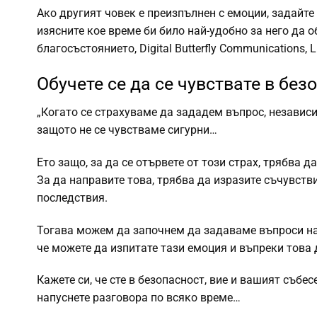
Ако другият човек е преизпълнен с емоции, задайте
изясните кое време би било най-удобно за него да о
благосъстоянието, Digital Butterfly Communications, 
Обучете се да се чувствате в без
„Когато се страхуваме да зададем въпрос, независи
защото не се чувстваме сигурни…
Ето защо, за да се отървете от този страх, трябва да
За да направите това, трябва да изразите съчувстви
последствия.
Тогава можем да започнем да задаваме въпроси на р
че можете да изпитате тази емоция и въпреки това 
Кажете си, че сте в безопасност, вие и вашият събе
напуснете разговора по всяко време…