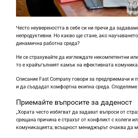
Често неувереността в себе си ни пречи да задаваме
непродуктивни. Но какво ще стане, ако научаванет
динамична работна среда?
Не се страхувайте да изглеждате некомпетентни ил
то е крайъгълният камък на ефективната комуника
Списание Fast Company говори за предприемачи и п
и да създадат комфортна екипна среда. Споделяме 
Приемайте въпросите за даденост
„Хората често избягват да задават въпроси от стра
срещана причина е страхът от конфликт с колеги ил
комуникацията; всъщност мениджърът очаква да м