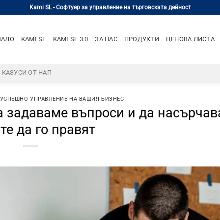
Kami SL - Софтуер за управление на търговската дейност
ЧАЛО
KAMI SL
KAMI SL 3.0
ЗА НАС
ПРОДУКТИ
ЦЕНОВА ЛИСТА
– КАЗУСИ ОТ НАП
 УСПЕШНО УПРАВЛЕНИЕ НА ВАШИЯ БИЗНЕС
а задаваме въпроси и да насърча
те да го правят