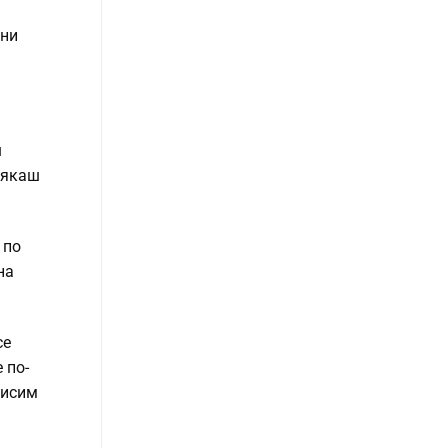
ени
ш
сякаш
 по
на
се
 по-
висим