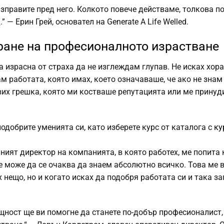
изправите пред него. Колкото повече действаме, толкова п
 — Ерин Грей, основател на Generate A Life Welled.
ране на професионалното израстване
 израсна от страха да не изглеждам глупав. Не исках хора
м работата, която имах, което означаваше, че ако не знам
вих грешка, която ми костваше репутацията или ме принуд
добрите уменията си, като изберете курс от каталога с
ку
ният директор на компанията, в която работех, ме попита 
не може да се очаква да знаем абсолютно всичко. Това ме
 нещо, но и когато исках да подобря работата си и така з
ъщност ще ви помогне да станете по-добър професионалист