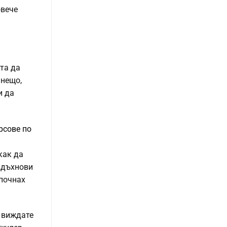
овече
та да
 нещо,
и да
рсове по
как да
 вдъхнови
апочнах
, виждате