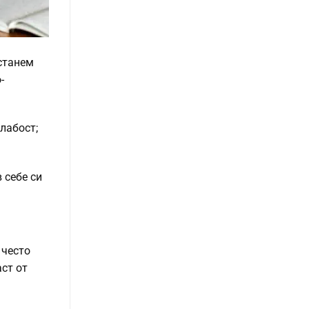
 станем
-
лабост;
 себе си
 често
ст от