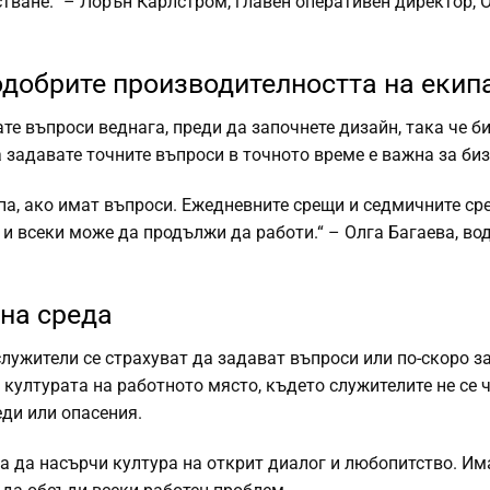
тване.“ – Лорън Карлстром, главен оперативен директор, 
добрите производителността на екип
те въпроси веднага, преди да започнете дизайн, така че б
 задавате точните въпроси в точното време е важна за биз
па, ако имат въпроси. Ежедневните срещи и седмичните ср
 и всеки може да продължи да работи.“ – Олга Багаева, во
на среда
 служители се страхуват да задават въпроси или по-скоро з
културата на работното място, където служителите не се 
еди или опасения.
за да насърчи култура на открит диалог и любопитство. И