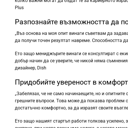
колко важни могат да бъдат те за кариерното израс
Plus
Разпознайте възможността да по
„Въз основа на моя опит винаги съветвам да задава
да получи точен резултат навреме. Способността да
Ето защо мениджърите винаги се консултират с еки
добър начин да се уверите, че никой няма съмнения
дизайнер, Dish
Придобийте увереност в комфорт
„Забелязах, че не само начинаещите, но и опитните
грешните въпроси. Това може да показва проблем с 
достатъчно комфортно, за да изразят своите възгл
Ето защо нашият стартъп работи толкова усилено, 