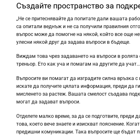
Създайте пространство за подкр
„Не се притеснявайте да попитате дали вашата рабо
са опитали веднъж и не са получили правилния отг
въпрос може да помогне на някой, който все още не
улесни някой друг да задава въпроси в бъдеще.
Виждам това чрез задаването на въпроси в ролята 
треньор. Ето как уча и помагам на другите да учат…
Въпросите ви помагат да изградите силна връзка с
искате да получите цялата информация, преди да ги
мисленето за растеж. Вашата смелост създава подк
могат да задават въпроси.
Отделете малко време, за да се подготвите, преди 
това, което вече знаете и изискват пояснение. Ког
предишни комуникации. Така въпросите ще бъдат по-