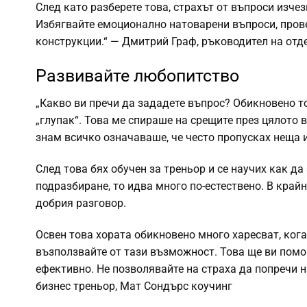
След като разберете това, страхът от въпроси изчез
Избягвайте емоционално натоварени въпроси, прове
конструкции.“ — Дмитрий Граф, ръководител на отде
Развивайте любопитство
„Какво ви пречи да зададете въпрос? Обикновено т
„глупак“. Това ме спираше на срещите през цялото
знам всичко означаваше, че често пропусках неща и
След това бях обучен за треньор и се научих как 
подразбиране, то идва много по-естествено. В край
добрия разговор.
Освен това хората обикновено много харесват, когат
възползвайте от тази възможност. Това ще ви помо
ефективно. Не позволявайте на страха да попречи 
бизнес треньор, Мат Сондърс коучинг