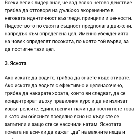
Всеки велик лидер знае, че зад всяко негово действие
трябва да отговоря на дълбоко вкоренените в
неговата идентичност възгледи, принципи и ценности.
Лидерството по своята същност предполага движени,
напредък към определена цел. Именно убежденията
на човек определят посоката, по която той върви, за
да постигне тази цел.
3. Яснота
Ако искате да водите, трябва да знаете къде отивате.
Ако искате да водите с ефективно и целенасочено,
трябва да накарате хората, които ви следват, да се
концентрират върху правилния курс и да не излизат
извън релсите. Единственият начин да постигнете това
е като им обясните пределно ясно на къде сте се
запътили и защо сте се насочили натам. Яснотата
помага на всички да
кажат „да“ на важните неща и