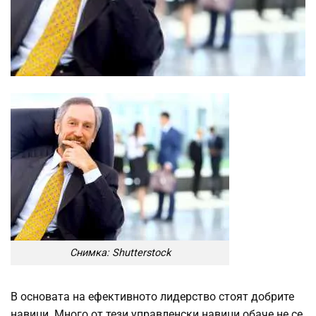
Снимка: Shutterstock
В основата на ефективното лидерство стоят добрите
навици. Много от тези управленски навици обаче не се