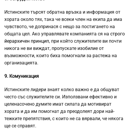
Истинските търсят обратна връзка и информация от
хората около тях, така че всеки член на екипа да има
чувството, че допринася с нещо за постигането на
общата цел. Ако управлявате компанията ся на
строго
йерархичен принцип
, при който служителите ви почти
никога не ви виждат, пропускате изобилие от
възможности, които биха помогнали за растежа на
организацията.
9. Комуникация
Истинските лидери знаят колко важно е да общуват
често със служителите си. Използвани ефективно и
целенасочено думите имат силата да мотивират
хората и да им помогнат да преодолеят дори най-
тежките препятствия, с които не са вярвали, че някога
ще се справят.