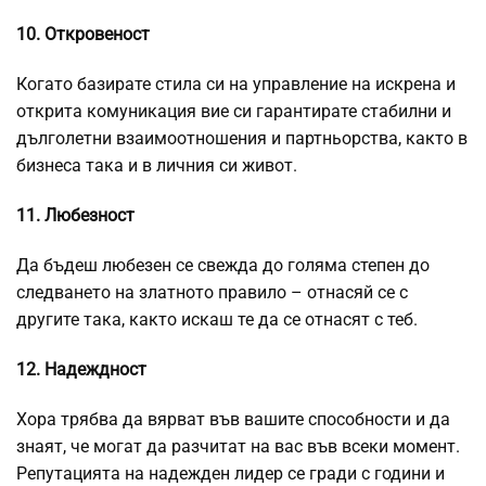
10. Откровеност
Когато базирате стила си на управление на искрена и
открита комуникация вие си гарантирате стабилни и
дълголетни взаимоотношения и партньорства, както в
бизнеса така и в личния си живот.
11. Любезност
Да бъдеш любезен се свежда до голяма степен до
следването на златното правило – отнасяй се с
другите така, както искаш те да се отнасят с теб.
12. Надеждност
Хора трябва да вярват във вашите способности и да
знаят, че могат да разчитат на вас във всеки момент.
Репутацията на надежден лидер се гради с години и