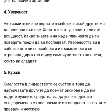
„не“ на всички останали.
4. Увереност
Ако самите вие не вярвате в себе си, никой друг няма
да повярва във вас. Хората искат да знаят кои сте
всъщност, какво знаете и на къде планирате да ги
поведете, преди да ви последват. Увереността ви в
собствените ви способности и възможности се
отразява директно върху самочувствието на онези,
които ви следват.
5. Кураж
Смелостта в лидерството се състои в това да
насърчавате другите да поемат рискове и да им
дадете нужните средства, за да успеят, докато
същевременно с това поемате отговорност за техните
провали и неуспехи.