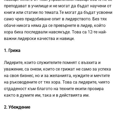
преподават в училище и не могат да бъдат научени от
книги или статии по темата.Те могат да бъдат усвоени
само чрез придобиване опит в лидерството. Без тях
обаче никога няма да се превърнете в лидер, който
хора биха последвали навсякъде. Това са 12-те най-
важни лидерски качества и навици.
1. Грижа
Лидерите, които служителите помнят с възхита и
уважение, са онези, които се грижат не само за успеха
на своя бизнес, но и за желанията, нуждите и мечтите
на ръководените от тях хора. Това са лидерите, чиято
отдаденост към благото на техните екипи прозира
както в думите им, така и в действията им.
2. Убеждение