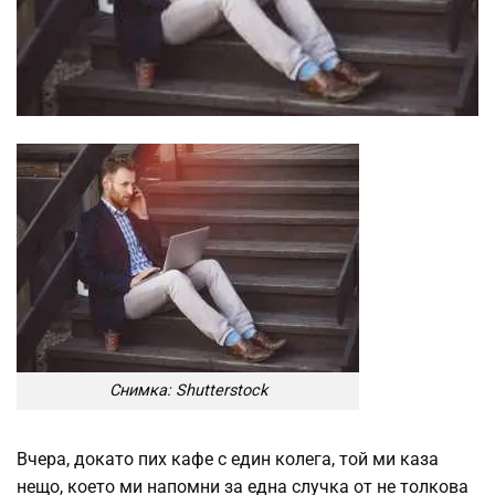
Снимка: Shutterstock
Вчера, докато пих кафе с един колега, той ми каза
нещо, което ми напомни за една случка от не толкова