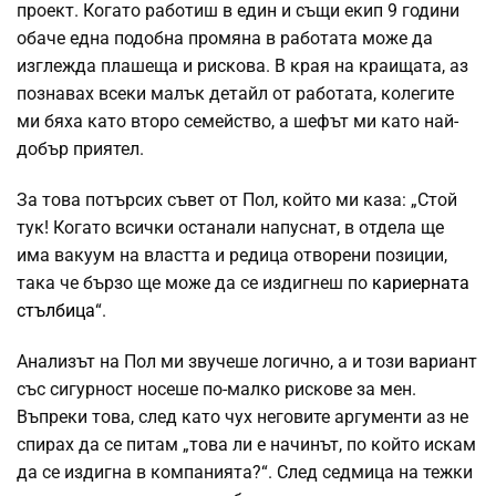
проект. Когато работиш в един и същи екип 9 години
обаче една подобна промяна в работата може да
изглежда плашеща и рискова. В края на краищата, аз
познавах всеки малък детайл от работата, колегите
ми бяха като второ семейство, а шефът ми като най-
добър приятел.
За това потърсих съвет от Пол, който ми каза: „Стой
тук! Когато всички останали напуснат, в отдела ще
има вакуум на властта и редица отворени позиции,
така че бързо ще може да се издигнеш по
кариерната
стълбица
“.
Анализът на Пол ми звучеше логично, а и този вариант
със сигурност носеше по-малко рискове за мен.
Въпреки това, след като чух неговите аргументи аз не
спирах да се питам „това ли е начинът, по който искам
да се издигна в компанията?“. След седмица на тежки