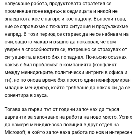
напускаше работа, продуктовата стратегия се
променяше поне веднъж в седмицата и никой не
знаеш кога кое е нагоре и кое надолу. Въпреки това,
ние се справихме с тежката ситуация и продължихме
напред. В този период се стараех да не се набивам на
очи, защото макар и въшно да показвах, че съм
уверен в способностите си, вътрешно се страхувах от
ситуацията, в която бях попаднал. По-късно осъзнах
какъв е бил проблемът в компанията (конфликт
между мениджърите, политически интриги в офиса и
тн), но по онова време бях просто един неинформиран
младши мениджър, който трябваше да някак си да се
ориентира в хауса.
Тогава за първи път от години започнах да търся
варианти за започване на работа на ново място. Успях
да намеря мениджърска позиция в друг отдел на
Мicrosoft, в който започваха работа по нов и интересен