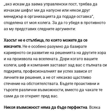
„ако искам да заема управленски пост, трябва да
изчакам шефът ми да напусне или някои друг
мениджър в организацията да подаде оставка“,
споделена от моя колега. За да го убедя в противното
аз му представих следните аргументи:
Хаосът не е стълбица, по която можете да се
изкачите.
Не е особено разумно да базирате
кариерното си развитие на решенията на другите хора
и на произвола на вселената. Дори когато вашите
колеги, шеф и компания застават зад вас с
пълната си
подкрепа
, професионалният ви успех зависи от
личните ви решения, а не от някакво щастливо
стечение на обстоятелствата. Бъдете проактивни и
търсете различни възможности, вместо да чакате те
сами да се открият пред вас.
Никоя възможност няма да бъде перфектна
. Всяка