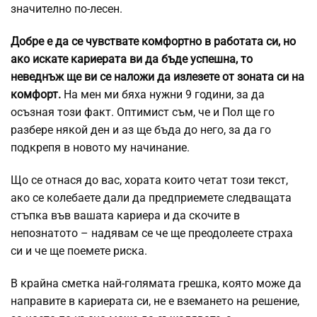
значително по-лесен.
Добре е да се чувствате комфортно в работата си, но
ако искате кариерата ви да бъде успешна, то
неведнъж ще ви се наложи да излезете от зоната си на
комфорт.
На мен ми бяха нужни 9 години, за да
осъзная този факт. Оптимист съм, че и Пол ще го
разбере някой ден и аз ще бъда до него, за да го
подкрепя в новото му начинание.
Що се отнася до вас, хората които четат този текст,
ако се колебаете дали да предприемете следващата
стъпка във вашата кариера и да скочите в
непознатото – надявам се че ще преодолеете страха
си и че ще поемете риска.
В крайна сметка най-голямата грешка, която може да
направите в кариерата си, не е вземането на решение,