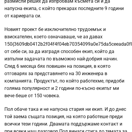
размисли реших да изпробвам късмета си и да
напусна екипа, с който прекарах последните 9 години
от кариерата си.
Новият проект бе изключително трудоемък и
взискателен, което означаваше, че аз давах
150{3609db0412b2f04f4f04eb70354099a0e75da5ceeada0f
от себе си, за да изградя способен екип, който да
изпълни задачата по възможно най-добрия начин.
След 6 месеца бях повишен на позиция, в която
отговарях за представянето на 30 инженера в
компанията. Продуктът, по който работехме, придоби
голяма популярност и 2 години по-късно екипът ми
вече беше от 150 човека.
Пол обаче така и не напусна стария ни екип. И до днес
той заема същата позиция, на която работеше преди
всички тези години. Двамата поддържаме контакт и
при всеки наш разговор Пол винаги стига до темата за