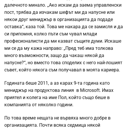
далечното минало. „Ако искам да заема управленски
пост, трябва да изчакам шефът ми да напусне или
някои друг мениджър в организацията да подаде
оставка“, каза той. Това ме накара да се замисля и да
си припомня, колко пъти съм чувал млади
професионалисти да ми казват същите думи. Искаше
ми се да му кажа направо: „Пред теб има толкова
много възможности, защо да чакаш някой да
напусне?“, но вместо това споделих с него най-лошият
съвет, който някога съм получавал в моята кариера.
Годината беше 2011, а аз карах 9-та година като
мениджър на продуктова линия в Microsoft. Имах
приятел и колега на име Пол, който също беше в
компанията от няколко години.
По това време нещата не вървяха много добре в
организацията. Почти всяка седмица някой