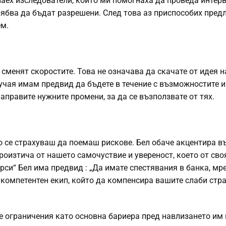
наех изследователи, които ми помогнаха да проведа интер
рябва да бъдат разрешени. След това аз приспособих пред
ем.
менят скоростите. Това не означава да скачате от идея н
лучая имам предвид да бъдете в течение с възможностите и
аправите нужните промени, за да се възползвате от тях.
о се страхуваш да поемаш рискове. Бел обаче акцентира в
оизтича от нашето самочуствие и увереност, което от сво
урси“ Бел има предвид : „Да имате спестявания в банка, мр
 компетентен екип, който да компенсира вашите слаби стра
 ограничения като основна бариера пред навлизането им 