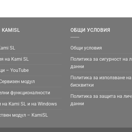
 KAMISL
ОБЩИ УСЛОВИЯ
Kami SL
Общи условия
я на Kami SL
Политика за сигурност на 
данни
ци – YouTube
Политика за използване на
Сервизен модул
бисквитки
елни функционалности
Политика за защита на лич
данни
 на Kami SL и на Windows
твен модул – KamiSL