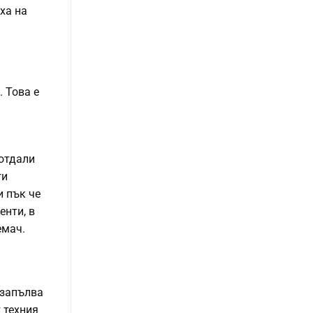
ха на
. Това е
 отдали
ги
и пък че
енти, в
емач.
 запълва
 техния