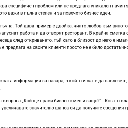
аква специфичен проблем или не предлага уникален начин 
о важи в пълна степен и за повечето бизнес идеи.
татъчна. Той дава пример с двойка, чиято любов към виното
напуснат работа и да отворят ресторант. В крайна сметка 
есеца след откриването, тъй като в близост до него е имал
а е предлага на своите клиенти просто не е било достатъчн
жната информация за пазара, в който искате да навлезете, 
.
 въпроса „Кой ще прави бизнес с мен и защо?“ . Когато вл
е увеличавате значително шанса си да получите свещения г