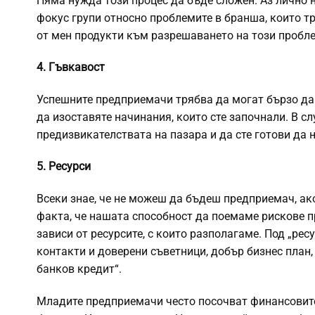
Няма нужда този процес да бъде сложен. Аз лично 
фокус групи относно проблемите в бранша, които т
от мен продукти към разрешаването на този пробл
4. Гъвкавост
Успешните предприемачи трябва да могат бързо да с
да изоставяте начинания, които сте започнали. В с
предизвикателствата на пазара и да сте готови да н
5. Ресурси
Всеки знае, че не можеш да бъдеш предприемач, ак
факта, че нашата способност да поемаме рискове пр
зависи от ресурсите, с които разполагаме. Под „рес
контакти и доверени съветници, добър бизнес план,
банков кредит“.
Младите предприемачи често посочват финансовите