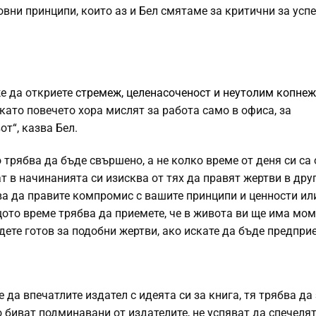
овни принципи, които аз и Бел смятаме за критични за успе
е да откриете
стремеж, целенасоченост и неутолим копнеж
като повечето хора мислят за работа само в офиса, за
т“, казва Бел.
 трябва да бъде свършено, а не колко време от деня си са
т в начинанията си изисква от тях да правят жертви в дру
бва да правите компромис с вашите принципи и ценности ил
щото време трябва да приемете, че в живота ви ще има мом
дете готов за подобни жертви, ако искате да бъде предпри
 да впечатлите издател с идеята си за книга, тя трябва да
о биват подминавани от издателите, не успяват да спечелят