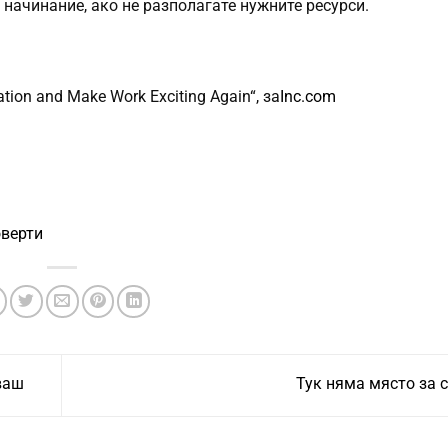
о начинание, ако не разполагате нужните ресурси.
ration and Make Work Exciting Again“, за
Inc.com
оверти
ваш
Тук няма място за 