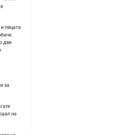
за
 и пицата
обаче
о две
о
и за
агате
раал на