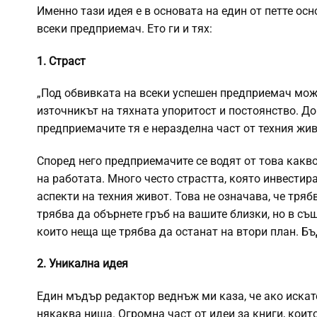
Именно тази идея е в основата на един от петте осн
всеки предприемач. Ето ги и тях:
1. Страст
„Под обвивката на всеки успешен предприемач мож
източникът на тяхната упоритост и постоянство. До
предприемачите тя е неразделна част от техния живо
Според него предприемачите се водят от това какво
на работата. Много често страстта, която инвестира
аспекти на техния живот. Това не означава, че тря
трябва да обърнете гръб на вашите близки, но в съ
които неща ще трябва да останат на втори план. Бъ
2. Уникалнa идея
Един мъдър редактор веднъж ми каза, че ако искате
някаква ниша. Огромна част от идеи за книги, коит