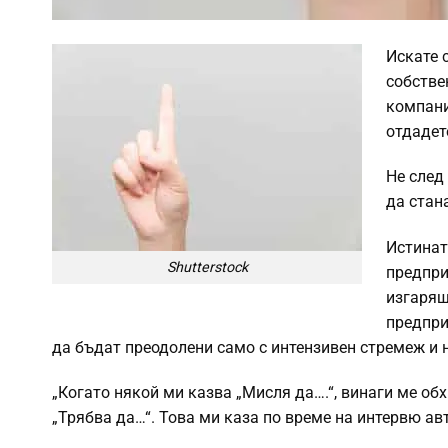
Искате 
собстве
компани
отдадет
Не след
да стан
Истината
Shutterstock
предпри
изгарящ
предпри
да бъдат преодолени само с интензивен стремеж и 
„Когато някой ми казва „Мисля да….“, винаги ме обх
„Трябва да…“. Това ми каза по време на интервю ав