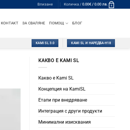
Влизане
Количка /
0.00
€
/ 0.00 лв.
0
КОНТАКТ
ЗА СВАЛЯНЕ
ПОМОЩ
БЛОГ
KAMI SL 3.0
KAMI SL И НАРЕДБА-Н18
КАКВО Е KAMI SL
Какво е Kami SL
Концепция на KamiSL
Етапи при внедряване
Интеграция с други продукти
Минимални изисквания