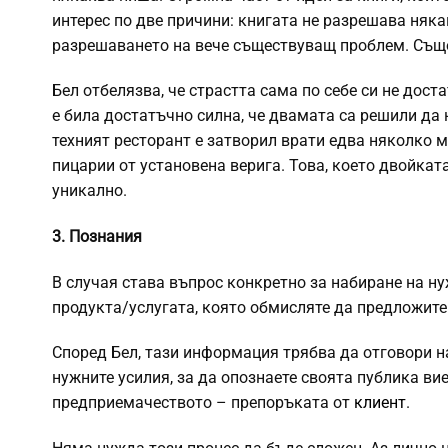
интерес по две причини: книгата не разрешава няк
разрешаването на вече съществуващ проблем. Същот
Бел отбелязва, че страстта сама по себе си не дос
е била достатъчно силна, че двамата са решили да 
техният ресторант е затворил врати едва няколко м
пицарии от установена верига. Това, което двойкат
уникално.
3. Познания
В случая става въпрос конкретно за набиране на ну
продукта/услугата, която обмисляте да предложите
Според Бел, тази информация трябва да отговори на
нужните усилия, за да опознаете своята публика ви
предприемачеството – препоръката от
клиент
.