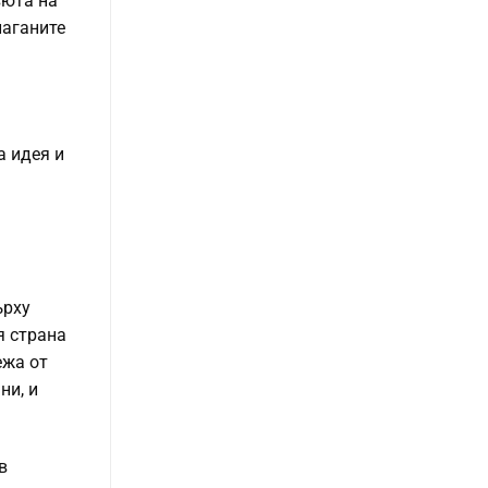
вюта на
лаганите
а идея и
ърху
я страна
ежа от
ни, и
в