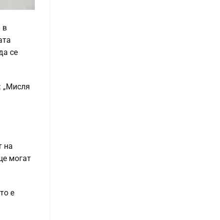
 в
ата
да се
: „Мисля
т на
ще могат
то е