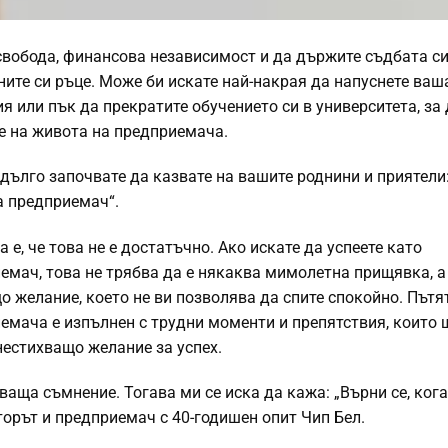
свобода, финансова независимост и да държите съдбата си
ните си ръце. Може би искате най-накрая да напуснете ваш
я или пък да прекратите обучението си в университета, за 
е на живота на предприемача.
 дълго започвате да казвате на вашите роднини и приятели
а предприемач“.
 е, че това не е достатъчно. Ако искате да успеете като
емач, това не трябва да е някаква мимолетна прищявка, а
о желание, което не ви позволява да спите спокойно. Пътя
емача е изпълнен с трудни моменти и препятствия, които 
нестихващо желание за успех.
ваща съмнение. Тогава ми се иска да кажа: „Върни се, кога
торът и предприемач с 40-годишен опит Чип Бел.