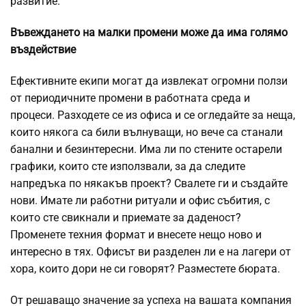
развитие.
Въвеждането на малки промени може да има голямо
въздействие
Ефективните екипи могат да извлекат огромни ползи
от периодичните промени в работната среда и
процеси. Разходете се из офиса и се огледайте за неща,
които някога са били вълнуващи, но вече са станали
банални и безинтересни. Има ли по стените остарели
графики, които сте използвали, за да следите
напредъка по някакъв проект? Свалете ги и създайте
нови. Имате ли работни ритуали и офис събития, с
които сте свикнали и приемате за даденост?
Променете техния формат и внесете нещо ново и
интересно в тях. Офисът ви разделен ли е на лагери от
хора, които дори не си говорят? Разместете бюрата.
От решаващо значение за успеха на вашата компания