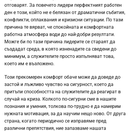
отговарят. За повечето лидери перфектният работен
ден е този, който не е белязан от драматични събития,
конфликти, оплаквания и кризисни ситуации. По тази
причина те вярват, че спокойната и комфортната
работна атмосфера води до най-добри резултати.
Можге би по тази причина лидерите се стараят да
създадат среда, в която изненадите са сведени до
минимум, а служителите просто изпълняват това,
което им е възложено.
Този прекомерен комфорт обаче може да доведе до
застой и лъжливо чувство на сигурност, което да
притъпи способността на служителите да реагират в
случай на криза. Колкото по-сигурни сме в нашите
познания и умения, толкова по-трудно е да намерим
нужната мотивация, за да научим нещо ново. От друга
страна, когато периодично се изправяме пред
различни препятствия, ние запазваме нашата