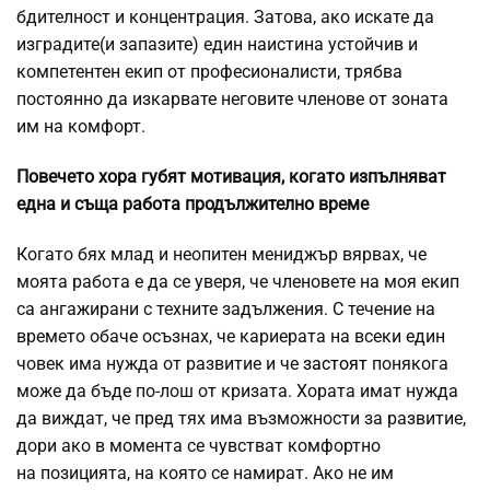
бдителност и концентрация. Затова, ако искате да
изградите(и запазите) един наистина устойчив и
компетентен екип от професионалисти, трябва
постоянно да изкарвате неговите членове от зоната
им на комфорт.
Повечето хора губят мотивация, когато изпълняват
една и съща работа продължително време
Когато бях млад и неопитен мениджър вярвах, че
моята работа е да се уверя, че членовете на моя екип
са ангажирани с техните задължения. С течение на
времето обаче осъзнах, че кариерата на всеки един
човек има нужда от развитие и че
застоят
понякога
може да бъде по-лош от кризата. Хората имат нужда
да виждат, че пред тях има възможности за развитие,
дори ако в момента се чувстват комфортно
на позицията, на която се намират. Ако не им