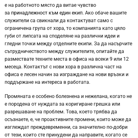
е на работното място да витае чувство
за
принадлежност към един екип
. Ако обаче вашите
служители са свикнали да контактуват само с
ограничена група от хора, то компанията като цяло
губи от липсата на споделяне на различни идеи и
гледни точки между отделните екипи. За да насърчите
сътрудничеството между служителите, опитайте да
размествате техните места в офиса на всеки 9 или 12
месеца. Контактът с нови хора в различна част на
офиса е лесен начин за изграждане на нови връзки и
поддържане на интереса в работата.
Промяната е особено болезнена и нежелана, когато не
е породена от нуждата за коригиране грешка или
разрешаване на проблем. Това, което трябва да
осъзнаете, е, че проактивните промени, които може да
изглеждат преждевременни, са значително по-добри
от тези, които сте принудени да направите, когато се