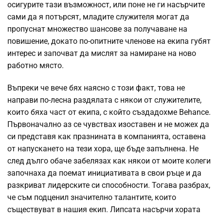
осигурите тази възможност, или поне не ги насърчите
сами да я потърсят, младите служителя могат да
пропуснат множество шансове за получаване на
повишение, докато по-опитните членове на екипа губят
интерес и започват да мислят за намиране на ново
работно място.
Въпреки че вече бях наясно с този факт, това не
направи по-лесна раздялата с някои от служителите,
които бяха част от екипа, с който създадохме Behance.
Първоначално аз се чувствах изоставен и не можех да
си представя как празнината в компанията, оставена
от напускането на тези хора, ще бъде запълнена. Не
след дълго обаче забелязах как някои от моите колеги
започнаха да поемат инициативата в свои ръце и да
разкриват лидерските си способности. Тогава разбрах,
че съм подценил значително талантите, които
съществуват в нашия екип. Липсата насърчи хората