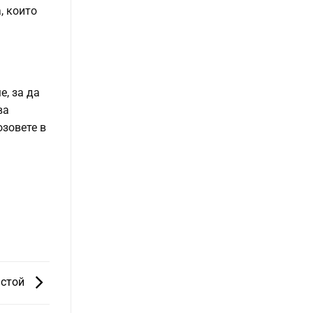
, които
е, за да
ва
озовете в
астой