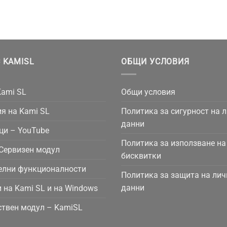
 KAMISL
ОБЩИ УСЛОВИЯ
Kami SL
Общи условия
я на Kami SL
Политика за сигурност на 
данни
ци – YouTube
Политика за използване на
Сервизен модул
бисквитки
елни функционалности
Политика за защита на лич
данни
 на Kami SL и на Windows
твен модул – KamiSL