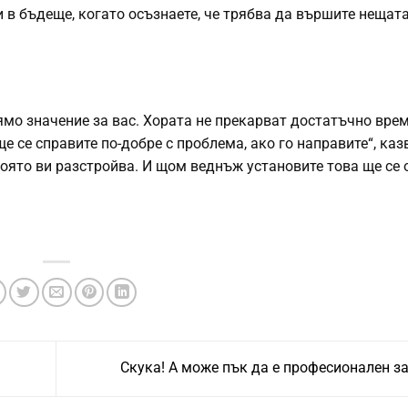
 в бъдеще, когато осъзнаете, че трябва да вършите нещата
ямо значение за вас. Хората не прекарват достатъчно врем
ще се справите по-добре с проблема, ако го направите“, каз
която ви разстройва. И щом веднъж установите това ще се 
Скука! А може пък да е професионален з