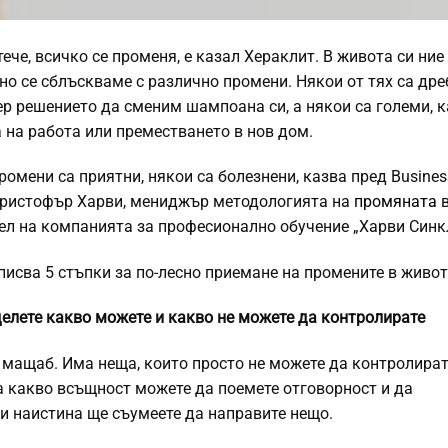
тече, всичко се променя, е казал Хераклит. В живота си ние
но се сблъскваме с различно промени. Някои от тях са дре
р решението да сменим шампоана си, а някои са големи, к
 на работа или преместването в нов дом.
ромени са приятни, някои са болезнени, казва пред Busines
 Кристофър Харви, мениджър методологията на
промяната
в
ел на компанията за професионално обучение „Харви Синк
писва 5 стъпки за по-лесно приемане на промените в живот
делете какво можете и какво не можете да контролирате
 мащаб. Има неща, които просто не можете да контролират
а какво всъщност можете да поемете отговорност и да
би наистина ще съумеете да направите нещо.