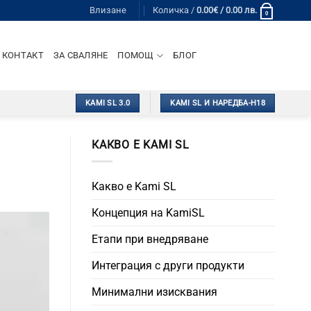
Влизане
Количка /
0.00
€
/ 0.00 лв.
0
КОНТАКТ
ЗА СВАЛЯНЕ
ПОМОЩ
БЛОГ
KAMI SL 3.0
KAMI SL И НАРЕДБА-Н18
КАКВО Е KAMI SL
Какво е Kami SL
Концепция на KamiSL
Етапи при внедряване
Интеграция с други продукти
Минимални изисквания