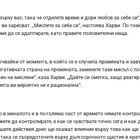
рху вас, така че отделете време и дори любов за себе си“
 ви харесват. „Мислете за себе си“, настоява Харви. По тоз
еме да се адаптирате, като правите положителни неща.
очвайки от момента, в който се е случила
промяната
и зав
 негативната страна на промяната, заменете тази мисъл с п
ин на мислене“, каза Харви. „Дайте си сметка, защо реагир
ията ви вероятно не е рационална“.
ло в миналото и в по-голяма част от времето нямате контро
жете да контролирате, е как се чувствате точно сега и как 
ашите действия днес ще окажат влияние върху това как ще 
о така се съсредоточете върху дългосрочното щастие в кра