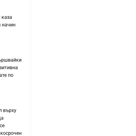
, каза
и начин
ършвайки
озитивна
ате по
л върху
да
се
ткосрочен