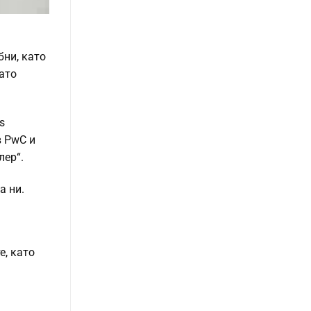
бни, като
ато
s
 PwC и
лер“.
а ни.
е, като