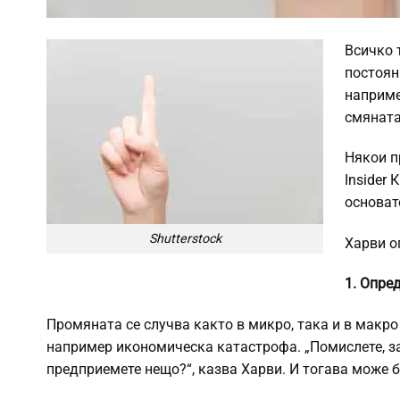
Всичко 
постоян
наприме
смяната
Някои п
Insider
основат
Shutterstock
Харви о
1. Опре
Промяната се случва както в микро, така и в макро
например икономическа катастрофа. „Помислете, з
предприемете нещо?“, казва Харви. И тогава може 