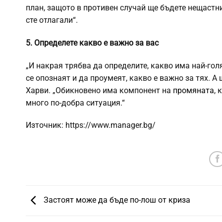
план, защото в противен случай ще бъдете нещастни
сте отлагали“.
5. Определете какво е важно за вас
„И накрая трябва да определите, какво има най-гол
се опознаят и да проумеят, какво е важно за тях. А 
Харви. „Обикновено има компонент на
промяната
, 
много по-добра ситуация.“
Източник: https://www.manager.bg/
Застоят може да бъде по-лош от криза