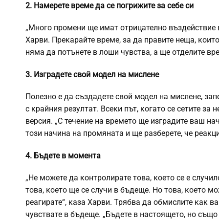
2. Намерете време да се погрижите за себе си
„Много промени ще имат отрицателно въздействие въ
Харви. Прекарайте време, за да правите неща, които
няма да потънете в лоши чувства, а ще отделите вр
3. Изградете свой модел на мислене
Полезно е да създадете свой модел на мислене, зап
с крайния резултат. Всеки път, когато се сетите за
версия. „С течение на времето ще изградите ваш нач
този начина на промяната и ще разберете, че реакц
4. Бъдете в момента
„Не можете да контролирате това, което се е случи
това, което ще се случи в бъдеще. Но това, което мо
реагирате“, каза Харви. Трябва да обмислите как в
чувствате в бъдеще. „Бъдете в настоящето, но същ