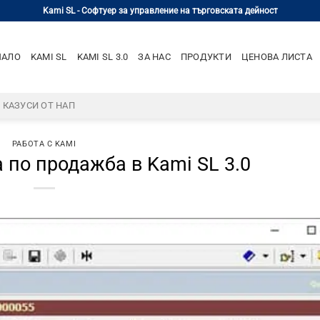
Kami SL - Софтуер за управление на търговската дейност
ЧАЛО
KAMI SL
KAMI SL 3.0
ЗА НАС
ПРОДУКТИ
ЦЕНОВА ЛИСТА
– КАЗУСИ ОТ НАП
РАБОТА С KAMI
 по продажба в Kami SL 3.0