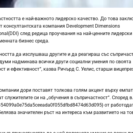
стността е най-важното лидерско качество. До това закл
от консултантската компания Development Dimensions
tional(DDI) след редица проучвания на най-ценните лидерски
менната бизнес среда.
ността да изслушваш другите и да реагираш със съпричас
 думи надминава всички други социални умения по своята
ст и ефективност“, казва Ричърд С. Уелис, старши вицепре
омпании дори поставят толкова голям акцент върху емпат
т служителите си на „обучения в съпричастност“. Според в
54099a0e75da5ceeada0f055dfbd8474d63d095} от работодат
белязва значителен ръст на интереса към развитието на то