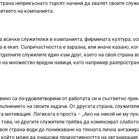
страна непрекъснато търсят начини да хвалят своите служ
витието на компанията.
а всички служителки в компанията, фирмената култура, о
 в екип. Съпричастността е заразна, или иначе казано, ко
тделните служилите един към друг, което на своя страна в
 на множество вредни навици, като например разпростра
овено са
по-удовлетворени от работата
си и съответно прек
пълнението на своите задачи. От другата страна, служители
а мотивация. Логиката е проста – „Ако на никой не му пук
о това, че другите служители трябва да коменсират слабото
своя страна води до понижаване на тяхната лична ангажир
, който може да унищожи продуктивността на организация.