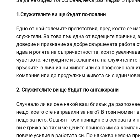
За да не бъдем голословни, нека разгледам 5 причи
1.Служителите ви ще бъдат по-лоялни
Едно от най-големите препятствия, пред което се и
служители. За това пък една от водещите причини, 
доверие и признание за добре свършената работа о
идва и ролята на съпричастността, която увеличав
чувството, че нуждите и желанията на служителите 
връзките в личния ни живот или за професионалнит
компания или да продължим живота си с един човек
2. Служителите ви ще бъдат по-ангажирани
Случвало ли ви се е някой ваш близък да разпознае
нещо, което сте направили за него? В този момент 
нещо за него. Същият този принцип е в основата и н
ви е грижа за тях и че цените приноса им за компа
повече усилия в работата си. По някаква неясна п