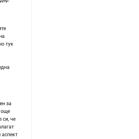
дер:
ите
на
но тук
а
една
ен за
 още
 си, че
влагат
н аспект