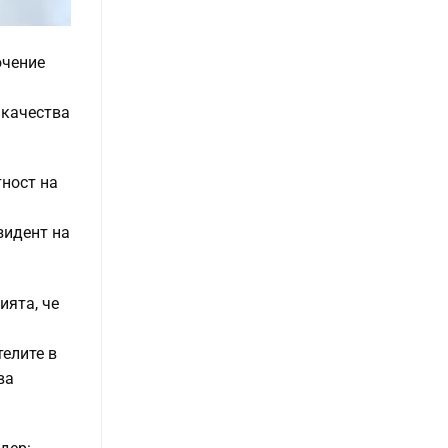
ючение
 качества
тност на
зидент на
ията, че
.
елите в
ва