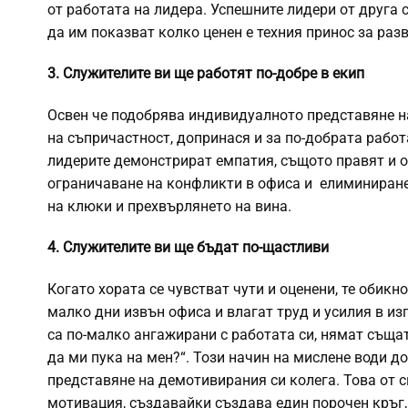
от работата на лидера. Успешните лидери от друга 
да им показват колко ценен е техния принос за раз
3. Служителите ви ще работят по-добре в екип
Освен че подобрява индивидуалното представяне н
на съпричастност, допринася и за по-добрата работа
лидерите демонстрират емпатия, същото правят и о
ограничаване на конфликти в офиса и елиминиране
на клюки и прехвърлянето на вина.
4. Служителите ви ще бъдат по-щастливи
Когато хората се чувстват чути и оценени, те обикн
малко дни извън офиса и влагат труд и усилия в из
са по-малко ангажирани с работата си, нямат същат
да ми пука на мен?“. Този начин на мислене води д
представяне на демотивирания си колега. Това от 
мотивация, създавайки създава един порочен кръг