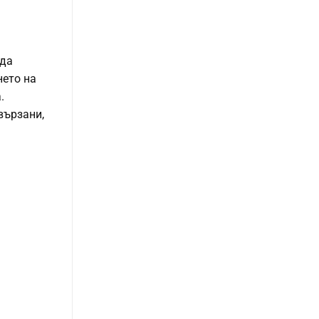
 да
нето на
.
вързани,