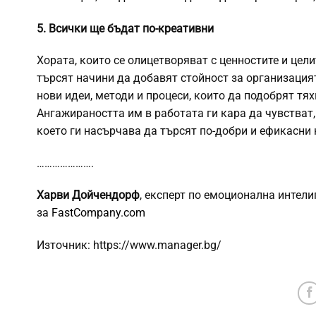
5. Всички ще бъдат по-креативни
Хората, които се олицетворяват с ценностите и цели
търсят начини да добавят стойност за организацият
нови идеи, методи и процеси, които да подобрят тя
Ангажираността им в работата ги кара да чувстват,
което ги насърчава да търсят по-добри и ефикасни 
………………….
Харви Дойчендорф
, експерт по емоционална интелиг
за
FastCompany.com
Източник: https://www.manager.bg/