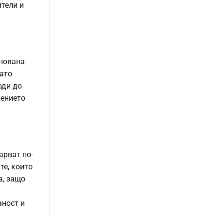
ители и
снована
гато
оди до
нението
арват по-
те, които
а, защо
аност и