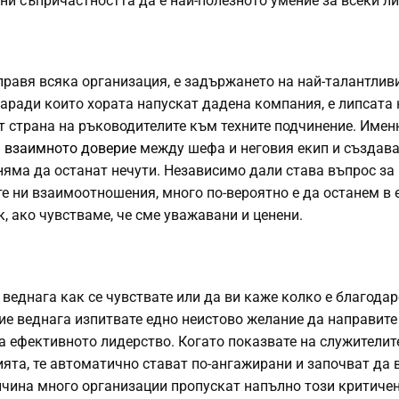
ни съпричастността да е най-полезното умение за всеки ли
зправя всяка организация, е задържането на най-талантлив
заради които хората напускат дадена компания, е липсата 
т страна на ръководителите към техните подчинение. Имен
а
взаимното доверие
между шефа и неговия екип и създав
няма да останат нечути. Независимо дали става въпрос за
е ни взаимоотношения, много по-вероятно е да останем в 
, ако чувстваме, че сме уважавани и ценени.
 веднага как се чувствате или да ви каже колко е благодар
вие веднага изпитвате едно неистово желание да направите
а ефективното лидерство. Когато показвате на служителите
нията, те автоматично стават по-ангажирани и започват да 
ричина много организации пропускат напълно този критиче