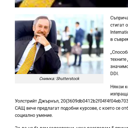
Съприча
стигат 
Interna
в съвре
„Способ
техните
значимо
DDI.
Снимка: Shutterstock
Някои к
изпраща
Уолстрийт Джърнъл, 20{3609db0412b2f04f4f04eb703
САЩ вече предлагат подобни курсове, с което се от
социално умение.