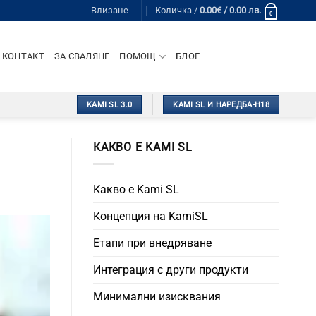
Влизане
Количка /
0.00
€
/ 0.00 лв.
0
КОНТАКТ
ЗА СВАЛЯНЕ
ПОМОЩ
БЛОГ
KAMI SL 3.0
KAMI SL И НАРЕДБА-Н18
КАКВО Е KAMI SL
Какво е Kami SL
Концепция на KamiSL
Етапи при внедряване
Интеграция с други продукти
Минимални изисквания