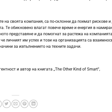
те на своята компания, са по-склонни да поемат рискове и
а. Те обикновено влагат повече време и енергия в намира
хното представяне и да помогнат за растежа на компанията
 че личният им успех и този на организацията са взаимнос
начини за изпълнението на техните задачи.
ентност и автор на книгата „The Other Kind of Smart“,