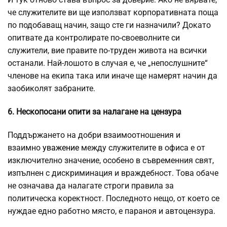
че служителите ви ще използват корпоративната поща
по подобаващ начин, защо сте ги назначили? Докато
опитвате да контролирате по-своеволните си
служители, вие правите по-труден живота на всички
останали. Най-лошото в случая е, че „непослушните“
членове на екипа така или иначе ще намерят начин да
заобиколят забраните.
6. Нескопосани опити за налагане на цензура
Поддържането на добри взаимоотношения и
взаимно
уважение
между служителите в офиса е от
изключително значение, особено в съвременния свят,
изпълнен с дискриминация и враждебност. Това обаче
не означава да налагате строги правила за
политическа коректност. Последното нещо, от което се
нуждае едно работно място, е параноя и автоцензура.