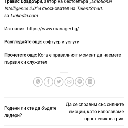
Травис Брадбъри
, автор на бестселъра
„Emotional
Intelligence 2.0“
и съосновател на
TalentSmart
,
за
LinkedIn.com
Източник: https://www.manager.bg/
Разгледайте още:
софтуер и услуги
Прочетете още:
Кога е правилният момент да наемете
първия си служител
Да се справим със силните
Родени ли сте да бъдете
емоции, като използваме
лидери?
прост езиков трик