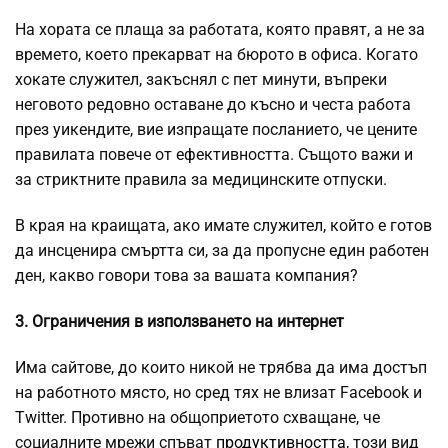
На хората се плаща за работата, която правят, а не за
времето, което прекарват на бюрото в офиса. Когато
хокате служител, закъснял с пет минути, въпреки
неговото редовно оставане до късно и честа работа
през уикендите, вие изпращате посланието, че цените
правилата повече от ефективността. Същото важи и
за стриктните правила за медицинските отпуски.
В края на краищата, ако имате служител, който е готов
да инсценира смъртта си, за да пропусне един работен
ден, какво говори това за вашата компания?
3. Ограничения в използването на интернет
Има сайтове, до които никой не трябва да има достъп
на работното място, но сред тях не влизат Facebook и
Twitter. Противно на общоприетото схващане, че
социалните мрежи спъват
продуктивността
, този вид