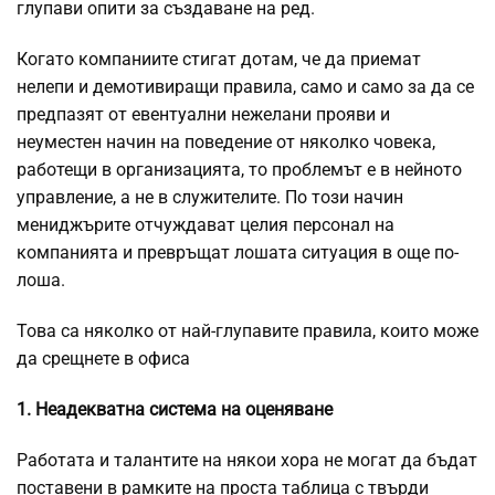
глупави опити за създаване на ред.
Когато компаниите стигат дотам, че да приемат
нелепи и демотивиращи правила, само и само за да се
предпазят от евентуални нежелани прояви и
неуместен начин на поведение от няколко човека,
работещи в организацията, то проблемът е в нейното
управление, а не в служителите. По този начин
мениджърите отчуждават целия персонал на
компанията и превръщат лошата ситуация в още по-
лоша.
Това са няколко от най-глупавите правила, които може
да срещнете в офиса
1. Неадекватна система на оценяване
Работата и талантите на някои хора не могат да бъдат
поставени в рамките на проста таблица с твърди