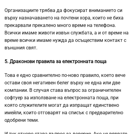
Организациите трябва да фокусират вниманието си
върху назначаването на почтени хора, които не биха
прекарвали прекалено много време на телефона.
Всички имаме животи извън службата, а и от време на
време всички имаме нужда да осъществим контакт с
външния свят.
5. Драконови правила за електронната поща
Това е едно сравнително по-ново правило, което вече
остави своя негативен белег върху не една или две
компании. В случая става въпрос за ограничителен
софтуер за използване на електронната поща, при
която служителите могат да изпращат единствено
имейли, които отговарят на списък с предварително
одобрени теми.
И тук отново става въпрос за доверие. Ако не вярвате,