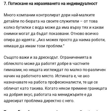
7. Потискане на изразяването на индивидуалност
Много компании контролират дори най-малките
детайли по бюрата на своите служители – от това
колко бутилки с вода може да има върху тях и какви
снимки могат да бъдат показвани. Отново всичко
опира до идеята: „Ако можех просто да наема роботи,
нямаше да имам този проблем.“
Същото важи и за дрескодът. Ограниченията в
облеклото може да работят добре в частните
гимназии, но нещата изглеждат по малко по-различен
начин на работното място. Истината е, че ако
назначавате на работа професионалисти, те ще се
обличат като такива. Когато някои премине границата
на добрия вкус, работата на мениджърите е да
адресират проблема директно с него.