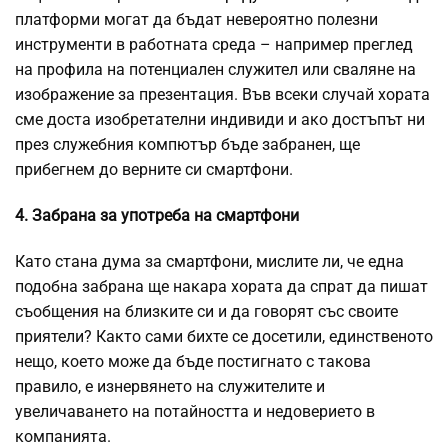
платформи могат да бъдат невероятно полезни
инструменти в работната среда – например преглед
на профила на потенциален служител или сваляне на
изображение за презентация. Във всеки случай хората
сме доста изобретателни индивиди и ако достъпът ни
през служебния компютър бъде забранен, ще
прибегнем до верните си смартфони.
4. Забрана за употреба на смартфони
Като стана дума за смартфони, мислите ли, че една
подобна забрана ще накара хората да спрат да пишат
съобщения на близките си и да говорят със своите
приятели? Както сами бихте се досетили, единственото
нещо, което може да бъде постигнато с такова
правило, е изнервянето на служителите и
увеличаването на потайността и недоверието в
компанията.