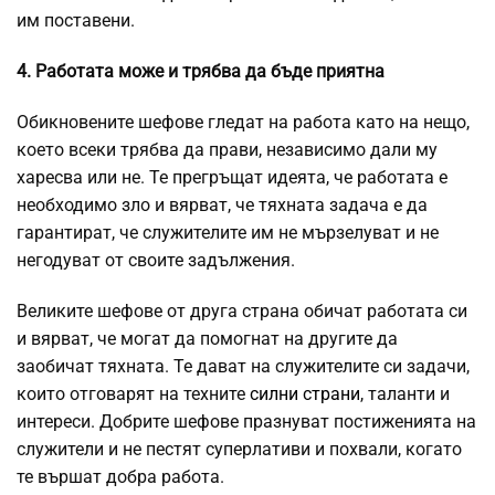
им поставени.
4. Работата може и трябва да бъде приятна
Обикновените шефове гледат на работа като на нещо,
което всеки трябва да прави, независимо дали му
харесва или не. Те прегръщат идеята, че работата е
необходимо зло и вярват, че тяхната задача е да
гарантират, че служителите им не мързелуват и не
негодуват от своите задължения.
Великите шефове от друга страна обичат работата си
и вярват, че могат да помогнат на другите да
заобичат тяхната. Те дават на служителите си задачи,
които отговарят на техните
силни страни
, таланти и
интереси. Добрите шефове празнуват постиженията на
служители и не пестят суперлативи и похвали, когато
те вършат добра работа.