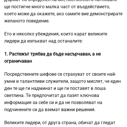
ще постигне много малка част от въздействието,
което може да окажете, ако самите вие демонстрирате
желаното поведение.
Ето и няколко убеждения, които карат великите
лидери да изпъкват над останалите:
1. Растежът трябва да бъде насърчаван, а не
ограничаван
Посредствените шефове се страхуват от своите най-
умни и талантливи служители, защото мислят, че един
ден те ще ги надминат и ще ги поставят в лоша
светлина. Те предпочитат да пазят ключова
информация за себе си и да не позволяват на
подчинените си да вземат
важни решения
.
Великите лидери, от друга страна, обичат да гледат