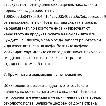
страхуват от потенциални съкращения, наказания и
порицания, за да работят на
100{3609db0412b2f04f4f04eb70354099a0e75da5ceeada0f
от възможностите си. Това поставя хората в „режим
на оцеляване“, при който те не се интересуват от
качеството на продукта, успеха на компанията или
нуждите на клиента, а само от да запазят работата си
и да избегнат гнева на шефа. Великите шефове
мотивират служителите си като дават личен пример и
ги вдъхновяват с тяхната енергия,
страст
и
отдаденост към работата.
7. Промяната е възможност, а не проклятие
Обикновените шефове следват мотото: „Това е
начинът, по който винаги сме го правили“. Те вярват,
че промяната е ненужна и че причинява повече вреда,
отколкото полза. Великите шефове, от друга страна,