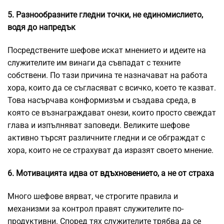
5. Разнообразните гледни точки, не единомислието,
водя до напредък
Посредствените шефове искат мнението и идеите на
служителите им винаги да съвпадат с техните
собствени. По тази причина те назначават на работа
хора, които да се съгласяват с всичко, което те казват.
Това насърчава конформизъм и създава среда, в
която се възнаграждават онези, които просто свеждат
глава и изпълняват заповеди. Великите шефове
активно търсят различните гледни и се обграждат с
хора, които не се страхуват да изразят своето мнение.
6. Мотивацията идва от
вдъхновението
, а не от страха
Много шефове вярват, че строгите правила и
механизми за контрол правят служителите по-
продуктивни. Според тях служителите трябва да се