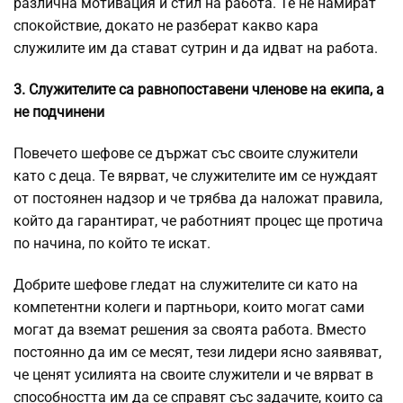
различна мотивация и стил на работа. Те не намират
спокойствие, докато не разберат какво кара
служилите им да стават сутрин и да идват на работа.
3. Служителите са равнопоставени членове на екипа, а
не подчинени
Повечето шефове се държат със своите служители
като с деца. Те вярват, че служителите им се нуждаят
от постоянен надзор и че трябва да наложат правила,
който да гарантират, че работният процес ще протича
по начина, по който те искат.
Добрите шефове гледат на служителите си като на
компетентни колеги и партньори, които могат сами
могат да вземат решения за своята работа. Вместо
постоянно да им се месят, тези лидери ясно заявяват,
че ценят усилията на своите служители и че вярват в
способността им да се справят със задачите, които са