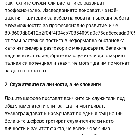
как техните служители растат и се развиват
професионално. Изследванията показват, че най-
важният критерии за избор на хората, търсещи работа,
е възможността за професионално развитие, и че
80{3609db0412b2f04f4f04eb70354099a0e75da5ceeada0f0
от този растеж се постига в неформална обстановка,
като например в разговори с мениджърите. Великите
лидери искат най-добрите им служители да разкрият
пълния си потенциал и знаят, че могат да им помогнат,
за да го постигнат.
2. Служителите са личности, а не клонинги
Лошите шефове поставят всичките си служители под
общ знаменател и опитват да ги мотивират,
възнаграждават и насърчават по един и същ начин.
Великите шефове третират служителите си като
личности и зачитат факта, че всеки човек има