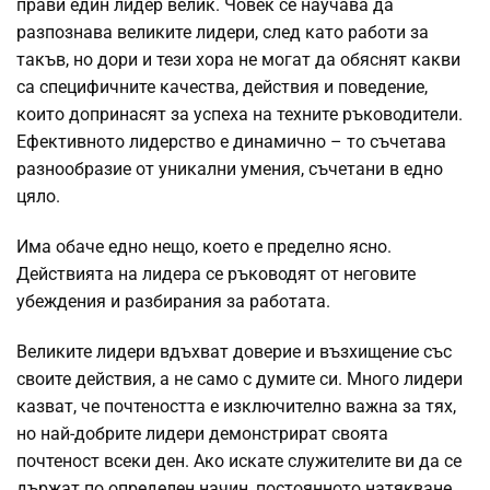
прави един лидер велик. Човек се научава да
разпознава великите лидери, след като работи за
такъв, но дори и тези хора не могат да обяснят какви
са специфичните качества, действия и поведение,
които допринасят за успеха на техните ръководители.
Ефективното лидерство е динамично – то съчетава
разнообразие от уникални умения, съчетани в едно
цяло.
Има обаче едно нещо, което е пределно ясно.
Действията на лидера се ръководят от неговите
убеждения и разбирания за работата.
Великите лидери вдъхват доверие и възхищение със
своите действия, а не само с думите си. Много лидери
казват, че почтеността е изключително важна за тях,
но най-добрите лидери демонстрират своята
почтеност всеки ден. Ако искате служителите ви да се
държат по определен начин, постоянното натякване