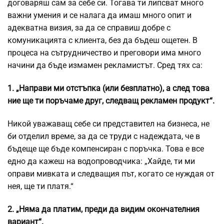
договаряш сам за себе си. Тогава ти липсват много
важни умения и се налага да имаш много опит и
адекватна визия, за да се справиш добре с
комуникацията с клиента, без да бъдеш ощетен. В
процеса на сътрудничество и преговори има много
начини да бъде измамен рекламистът. Сред тях са:
1. „Направи ми отстъпка (или безплатно), а след това
ние ще ти поръчаме друг, следващ рекламен продукт“.
Никой уважаващ себе си представител на бизнеса, не
би отделил време, за да се труди с надеждата, че в
бъдеще ще бъде компенсиран с поръчка. Това е все
едно да кажеш на водопроводчика: „Хайде, ти ми
оправи мивката и следващия път, когато се нуждая от
нея, ще ти платя.“
2. „Няма да платим, преди да видим окончателния
вариант“.