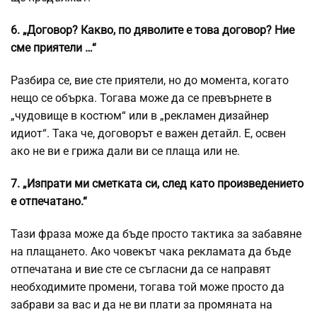
6. „Договор? Какво, по дяволите е това договор? Ние
сме приятели …“
Разбира се, вие сте приятели, но до момента, когато
нещо се обърка. Тогава може да се превърнете в
„чудовище в костюм“ или в „рекламен дизайнер
идиот“. Така че, договорът е важен детайл. Е, освен
ако не ви е грижа дали ви се плаща или не.
7. „Изпрати ми сметката си, след като произведението
е отпечатано.“
Тази фраза може да бъде просто тактика за забавяне
на плащането. Ако човекът чака рекламата да бъде
отпечатана и вие сте се съгласни да се направят
необходимите промени, тогава той може просто да
забрави за вас и да не ви плати за промяната на