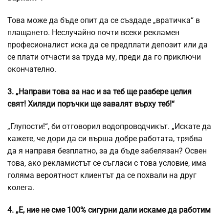
Това може да бъде опит да се създаде „вратичка“ в
плащането. Неслучайно почти всеки рекламен
професионалист иска да се предплати депозит или да
се плати отчасти за труда му, преди да го приключи
окончателно.
3. „Направи това за нас и за теб ще разбере целия
свят! Хиляди поръчки ще завалят върху теб!“
„Глупости!“, би отговорил водопроводчикът. „Искате да
кажете, че дори да си върша добре работата, трябва
да я направя безплатно, за да бъде забелязан? Освен
това, ако рекламистът се съгласи с това условие, има
голяма вероятност клиентът да се похвали на друг
колега.
4. „Е, ние не сме 100% сигурни дали искаме да работим