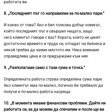
работата ви.
8. „Последният път го направихме за по-малко пари.“
И какво от това? Ако е бил толкова добър човекът,
който последният път е свършил нещата, защо
сега клиентът говори с вас? Хората, които не ценят
достатъчно времето и труда си, отпадат на бизнеса и
някой трябва да заеме мястото им. Нека вземаме
справедлива цена и се придържаме към нея.
9. „Разполагаме само с тази сума и точка.“
Определената работа струва определена сума пари.
Ако клиентът има по-малко, логично би трябвало да
получи и по-малко работа насреща.
10. „В момента имаме финансови проблеми. Дайте ни
работата си, за да можем да спечелим и после ще ви