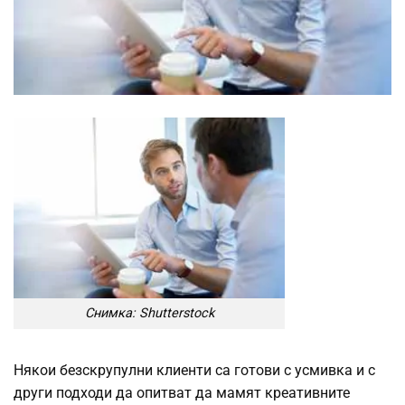
Снимка: Shutterstock
Някои безскрупулни клиенти са готови с усмивка и с
други подходи да опитват да мамят креативните