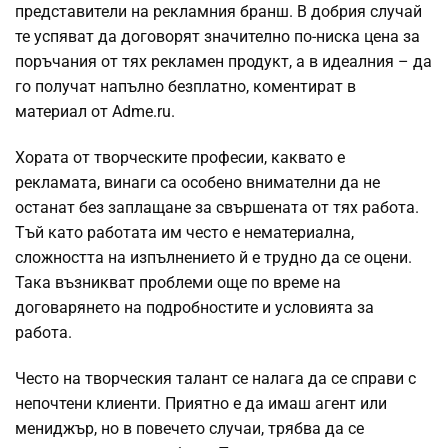
представители на рекламния бранш. В добрия случай
те успяват да договорят значително по-ниска цена за
поръчания от тях рекламен продукт, а в идеалния – да
го получат напълно безплатно, коментират в
материал от Adme.ru.
Хората от творческите професии, каквато е
рекламата, винаги са особено внимателни да не
останат без заплащане за свършената от тях работа.
Тъй като работата им често е нематериална,
сложността на изпълнението й е трудно да се оцени.
Така възникват проблеми още по време на
договарянето на подробностите и условията за
работа.
Често на творческия талант се налага да се справи с
непочтени клиенти. Приятно е да имаш агент или
мениджър, но в повечето случаи, трябва да се