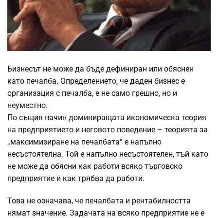
Бизнесът не може да бъде дефиниран или обяснен
като печалба. Определението, че даден бизнес е
организация с печалба, е не само грешно, но и
неуместно.
По същия начин доминиращата икономическа теория
на предприятието и неговото поведение – теорията за
„максимизиране на печалбата“ е напълно
несъстоятелна. Той е напълно несъстоятелен, тъй като
не може да обясни как работи всяко търговско
предприятие и как трябва да работи.
Това не означава, че печалбата и рентабилността
нямат значение. Задачата на всяко предприятие не е