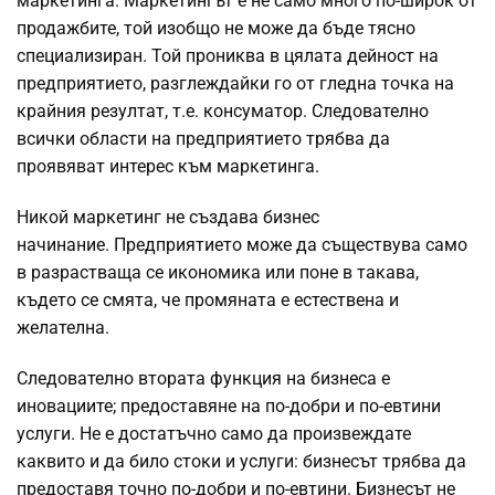
маркетинга. Маркетингът е не само много по-широк от
продажбите, той изобщо не може да бъде тясно
специализиран. Той прониква в цялата дейност на
предприятието, разглеждайки го от гледна точка на
крайния резултат, т.е. консуматор. Следователно
всички области на предприятието трябва да
проявяват интерес към маркетинга.
Никой маркетинг не създава бизнес
начинание. Предприятието може да съществува само
в разрастваща се икономика или поне в такава,
където се смята, че промяната е естествена и
желателна.
Следователно втората функция на бизнеса е
иновациите; предоставяне на по-добри и по-евтини
услуги. Не е достатъчно само да произвеждате
каквито и да било стоки и услуги: бизнесът трябва да
предоставя точно по-добри и по-евтини. Бизнесът не