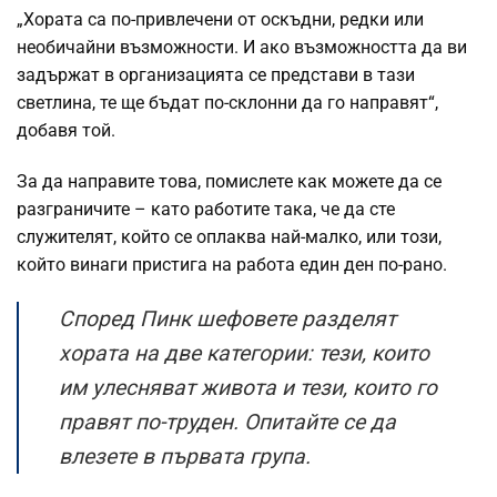
„Хората са по-привлечени от оскъдни, редки или
необичайни възможности. И ако възможността да ви
задържат в организацията се представи в тази
светлина, те ще бъдат по-склонни да го направят“,
добавя той.
За да направите това, помислете как можете да се
разграничите – като работите така, че да сте
служителят, който се оплаква най-малко, или този,
който винаги пристига на работа един ден по-рано.
Според Пинк шефовете разделят
хората на две категории: тези, които
им улесняват живота и тези, които го
правят по-труден. Опитайте се да
влезете в първата група.