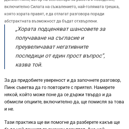
включително Силата на съжалението, най-голямата грешка,
която хората правят, е да отлагат разговора поради
абстрактната възможност да бъдат отхвърлени.
„Хората подценяват шансовете за
получаване на съгласие и
преувеличават негативните
последици от един прост въпрос“,
казва той.
За да придобиете увереност и да започнете разговор,
Пинк съветва да го повторите с приятел. Намерете
някой, който може поне да се държи твърдо и да
обмисли опциите, включително да, ще помисля за това
и не.
Тази практика ще ви помогне да разберете какъв ще