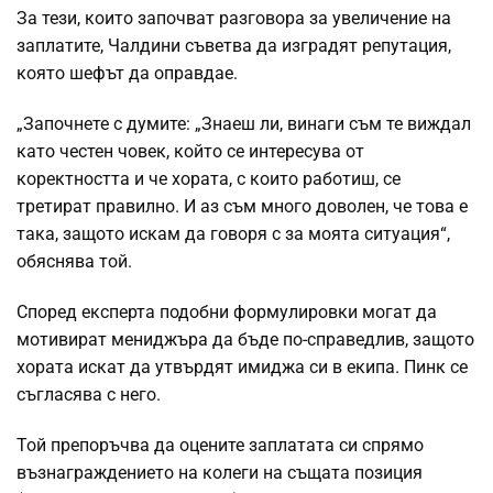
За тези, които започват разговора за увеличение на
заплатите, Чалдини съветва да изградят репутация,
която шефът да оправдае.
„Започнете с думите: „Знаеш ли, винаги съм те виждал
като честен човек, който се интересува от
коректността и че хората, с които работиш, се
третират правилно. И аз съм много доволен, че това е
така, защото искам да говоря с за моята ситуация“,
обяснява той.
Според експерта подобни формулировки могат да
мотивират мениджъра да бъде по-справедлив, защото
хората искат да утвърдят имиджа си в екипа. Пинк се
съгласява с него.
Той препоръчва да оцените заплатата си спрямо
възнаграждението на колеги на същата позиция