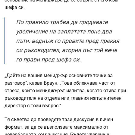
шефа си.
По правило трябва да продавате
увеличение на заплатата поне два
пъти: веднъж го правите пред прекия
си ръководител, втория път той вече
го прави пред шефа си.
„Дайте на вашия мениджър основните точки за
разговор“, казва Браун. „Това облекчава част от
стреса, който мениджърът изпитва, когато отива при
ръководителя на отдела или главния изпълнителен
директор с този въпрос.“
Тя съветва да проведете тази дискусия в личен
формат, за да се възползвате максимално от
невербалната комуникация. Бъдете уверени и