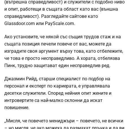
(вътрешна справедливост) и служители с подобно ниво
и опит, работещи в същата област като вас (външна
справедливост). Разгледайте сайтове като
Glassdoor.com или PayScale.com.
Ако установите, че някой със същия трудов стаж и на
същата позиция печели повече от вас, можете да
изградите своя аргумент върху това, като отбележите,
че това е просто несправедливо. А хората, отбелязва
Пинк, трудно защитават един несправедлив ред.
Джазмин Рийд, старши специалист по подбор на
персонал и експерт по кариерата, е управлявала
десетки служители. Според нейния опит жените и
интровертите са най-малко склонни да искат
повишение.
„Мисля, че повечето мениджъри – повечето, не всички
– но мисля, че ако можеха да размахат пръчка и да ви