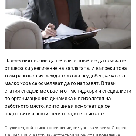
Най-лесният начин да печелите повече е да поискате
от шефа си увеличение на заплатата. И въпреки това
този разговор изглежда толкова неудобен, че много
малко хора се осмеляват да го направят. В тази
статия споделяме съвети от мениджъри и специалисти
по организационна динамика и психология на
работното място, които ще ви помогнат да се
подготвите и постигнете това, което искате.
Служител, който иска повишение, се чувства уязвим.
Според
Даниел Пинк, автор на бестселъри за работа и поведение,