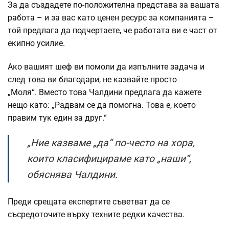
За да създадете по-положителна представа за вашата
работа – и за вас като ценен ресурс за компанията –
той предлага да подчертаете, че работата ви е част от
екипно усилие.
Ако вашият шеф ви помоли да изпълните задача и
след това ви благодари, не казвайте просто
„Моля“. Вместо това Чалдини предлага да кажете
нещо като: „Радвам се да помогна. Това е, което
правим тук един за друг.“
„Ние казваме „да“ по-често на хора,
които класифицираме като „наши“,
обяснява Чалдини.
Преди срещата експертите съветват да се
съсредоточите върху техните редки качества.