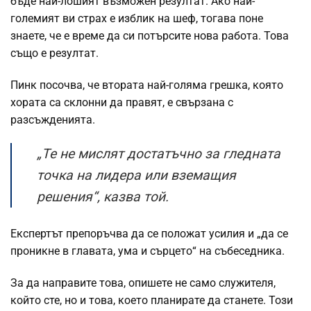
бъде най-лошият възможен резултат. Ако най-
големият ви страх е изблик на шеф, тогава поне
знаете, че е време да си потърсите нова работа. Това
също е резултат.
Пинк посочва, че втората най-голяма грешка, която
хората са склонни да правят, е свързана с
разсъжденията.
„Те не мислят достатъчно за гледната
точка на лидера или вземащия
решения“, казва той.
Експертът препоръчва да се положат усилия и „да се
проникне в главата, ума и сърцето“ на събеседника.
За да направите това, опишете не само служителя,
който сте, но и това, което планирате да станете. Този