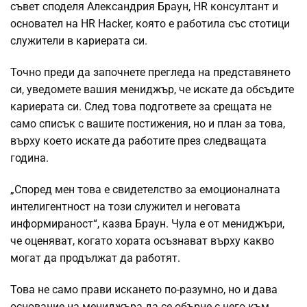
съвет споделя Александрия Браун, HR консултант и
основател на HR Hacker, която е работила със стотици
служители в кариерата си.
Точно преди да започнете прегледа на представянето
си, уведомете вашия мениджър, че искате да обсъдите
кариерата си. След това подгответе за срещата не
само списък с вашите постижения, но и план за това,
върху което искате да работите през следващата
година.
„Според мен това е свидетелство за емоционалната
интелигентност на този служител и неговата
информираност“, казва Браун. Чула е от мениджъри,
че оценяват, когато хората осъзнават върху какво
могат да продължат да работят.
Това не само прави искането по-разумно, но и дава
основание на мениджъра да се обърне с него към