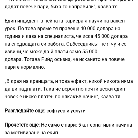
дадат повече пари, биха го направили“, казва тя.
Един инцидент в нейната кариера я научи на важен
урок. По това време тя правеше 40 000 долара на
година и каза на специалиста, че иска 45 000 долара
на следващата си работа. Събеседникът не я чу и се
извини, че може да й плати само 55 000
долара. Тогава Рийд осъзна, че искането на повече
пари е нормално.
„В края на краищата, и това е факт, никой никога няма
да ви надплати. Така че вероятно почти всеки един
човек е ниско платен по някакъв начин“, казва тя.
Разгледайте още:
софтуер и услуги
Прочетете още:
Не само с пари: 5 алтернативни начина
за мотивиране на екип