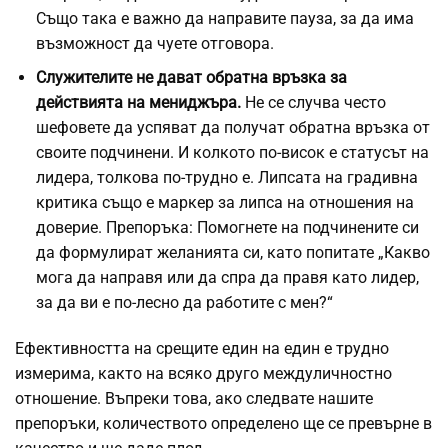
Също така е важно да направите пауза, за да има
възможност да чуете отговора.
Служителите не дават обратна връзка за
действията на мениджъра.
Не се случва често
шефовете да успяват да получат обратна връзка от
своите подчинени. И колкото по-висок е статусът на
лидера, толкова по-трудно е. Липсата на градивна
критика също е маркер за липса на отношения на
доверие. Препоръка: Помогнете на подчинените си
да формулират желанията си, като попитате „Какво
мога да направя или да спра да правя като лидер,
за да ви е по-лесно да работите с мен?“
Ефективността на срещите един на един е трудно
измерима, както на всяко друго междуличностно
отношение. Въпреки това, ако следвате нашите
препоръки, количеството определено ще се превърне в