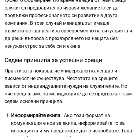
тяхното формиране. По време на една от тези срещи
служител предварително изрази желанието си да
продължи професионалното си развитие в друга
компания. В този случай мениджърът имаше
възможност да реагира своевременно на ситуацията и
да реши въпроса с прехвърлянето на нещата без
ненужен стрес за себе си и екипа.
Седем принципа за успешни срещи
Практиката показва, че универсален календар и
писменост не съществува. Честотата на срещите
зависи от индивидуалните нужди на служителите. Но
ние предлагаме на мениджърите да се придържат към
седем основни принципа.
Информирайте екипа.
Ако този формат на
комуникация е нов за екипа, информирайте го за
иновацията и му предложете да го изпробвате. Това