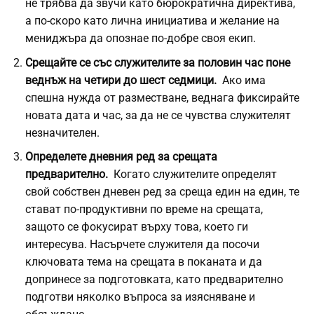
не трябва да звучи като бюрократична директива,
а по-скоро като лична инициатива и желание на
мениджъра да опознае по-добре своя екип.
Срещайте се със служителите за половин час поне
веднъж на четири до шест седмици.
Ако има
спешна нужда от разместване, веднага фиксирайте
новата дата и час, за да не се чувства служителят
незначителен.
Определете дневния ред за срещата
предварително.
Когато служителите определят
свой собствен дневен ред за среща един на един, те
стават по-продуктивни по време на срещата,
защото се фокусират върху това, което ги
интересува. Насърчете служителя да посочи
ключовата тема на срещата в поканата и да
допринесе за подготовката, като предварително
подготви няколко въпроса за изясняване и