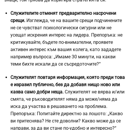
Служителите отменят предварително насрочени
срещи.
Изглежда, че на вашите срещи подчинените
не се чувстват психологически сигурни или не
усещат искрения интерес на лидера. Препоръка: не
критикувайте, бъдете по-внимателни, проявете
активен интерес към вашия колега, като зададете
например въпроса: „Имаме 30 минути, на какви
теми бихте искали да се съсредоточите?“
Служителят повтаря информация, която преди това
е изразил публично, без да добавя нищо ново или
казва само добри неща.
Служителят не вярва и/или
смята, че ръководителят няма да може/няма да
иска да участва в решаването на проблема.
Препоръка: Попитайте директно за лошото: „Какво
ви притеснява? Не сте доволни? Какво може да се
направи, за да ви стане по-удобно и интересно?“