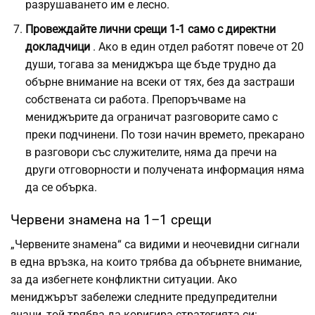
разрушаването им е лесно.
Провеждайте лични срещи 1-1 само с директни
докладчици
. Ако в един отдел работят повече от 20
души, тогава за мениджъра ще бъде трудно да
обърне внимание на всеки от тях, без да застраши
собствената си работа. Препоръчваме на
мениджърите да ограничат разговорите само с
преки подчинени. По този начин времето, прекарано
в разговори със служителите, няма да пречи на
други отговорности и получената информация няма
да се обърка.
Червени знамена на 1–1 срещи
„Червените знамена“ са видими и неочевидни сигнали
в една връзка, на които трябва да обърнете внимание,
за да избегнете конфликтни ситуации. Ако
мениджърът забележи следните предупредителни
знаци, той трябва да коригира стратегията си: