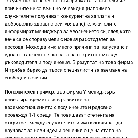
текучество на персонал във фирмата. И въпреки че
причините не са външно очевидни (например
служителите получават конкурентна заплата и
доброволно здравно осигуряване), служителите
информират мениджъра за уволнението си, след като
вече са се споразумели с новия работодател за
прехода. Може да има много причини за напускане и
една от тях често е липсата на откритост между
ръководителя и подчинения. В резултат на това фирма
N трябва бързо да търси специалисти за заемане на
свободни позиции.
Положителен пример:
във фирма Y мениджърът
инвестира времето си в развитие на
взаимоотношенията с подчинените и редовно
провежда 1-1 срещи. Те повишават степента на
откритост между служителите и им позволяват да
научават за нови идеи и решения още на етапа на