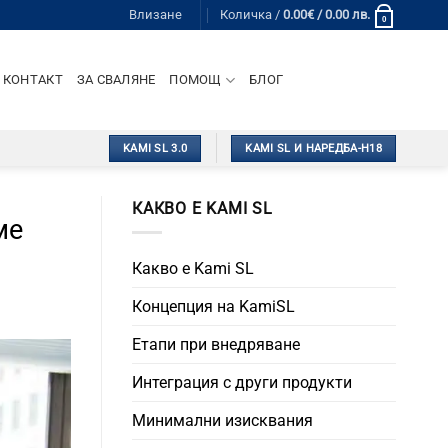
Влизане
Количка /
0.00
€
/ 0.00 лв.
0
КОНТАКТ
ЗА СВАЛЯНЕ
ПОМОЩ
БЛОГ
KAMI SL 3.0
KAMI SL И НАРЕДБА-Н18
КАКВО Е KAMI SL
ме
Какво е Kami SL
Концепция на KamiSL
Етапи при внедряване
Интеграция с други продукти
Минимални изисквания