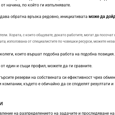
от начина, по който ги изпълнявате.
дава обратна връзка редовно, инициативата
може да дойд
ели. Хората, с които общувате, докато работите, могат да посочат
ата,
използвана от специалистите по човешки ресурси, можете нез
 колеги, които вършат подобна работа на подобна позиция.
от един и същи профил, можете да ги сравните.
търсите резерви на собствената си ефективност чрез обмен
зи компании, където е обичайно
да се споделят
резултати и
и
вление на разпределението на задачите и проследяване на