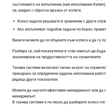
състоянието на изпълнение (ние използваме Kaiten)
си, заедно с обратна връзка от колеги.
Колко задачи решавате в сравнение с други служ
Ако изпълняват подобни задачи по-бързо, правят 
Винаги можете да се обърнете към колега и да го п
Разбира се, най-показателни в този смисъл ще бъд
анализиране на продуктивността на служителите.
Такива системи включват личен акаунт на служител,
прекарано за определени задачи, използвани работ
редица други показатели.
Можете да научите ефективен мениджмънт или да на
мениджмънт
.
В такива системи е по-лесно да разберете колко ст