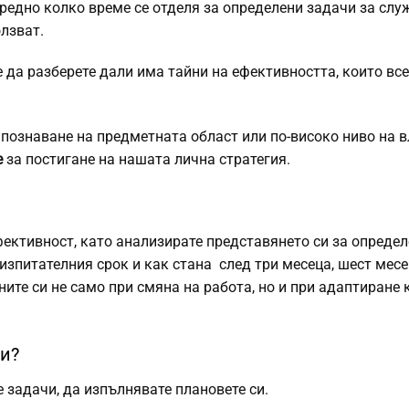
 средно колко време се отделя за определени задачи за слу
лзват.
 да разберете дали има тайни на ефективността, които все
 познаване на предметната област или по-високо ниво на 
е
за постигане на нашата лична стратегия.
фективност, като анализирате представянето си за определ
 изпитателния срок и как
стана
след три месеца, шест мес
ите си не само при смяна на работа, но и при адаптиране
ни?
 задачи, да изпълнявате плановете си.