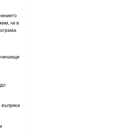
лнението
им, че в
рограма.
ачинаещи
 до
и въпреки
и