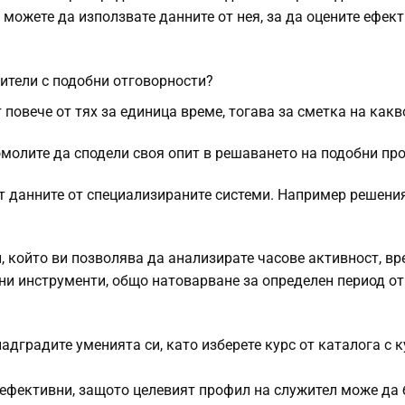
, можете да използвате данните от нея, за да оцените ефек
ители с подобни отговорности?
повече от тях за единица време, тогава за сметка на какв
омолите да сподели своя опит в решаването на подобни пр
ат данните от специализираните системи. Например решени
 който ви позволява да анализирате часове активност, вр
ни инструменти, общо натоварване за определен период от
дградите уменията си, като изберете курс от каталога
с 
е ефективни, защото целевият профил на служител може да