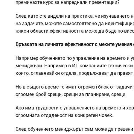
преминахте курс за напреднали презентации?
След като сте видели на практика, че изучаването 
на задачите, можете самостоятелно да идентифици
някои области ефективността може да бъде по-висок
Връзката на личната ефективност с меките умения
Например обучението по управление на времето и 
мениджъри. Например в ИТ компаниите технически 
които,
оглавявайки
отдела, продължават да правят 
Но в същото време те имат огромен блок от задачи,
огромен брой срещи, срещи за планиране, срещи.
Ако има трудности с управлението на времето и
хор
огромната отдаденост на конкретен човек.
След обучението мениджърът сам може да прецени д