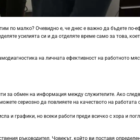
тим по малко? Очевидно е, че днес е важно да бъдете по-
еделяте усилията си и да отделяте време само за това, коет
амодиагностика на личната ефективност на работното мяс
нти за обмен на информация между служителите. Ако след
можете сериозно да повлияете на качеството на работата с
сла и графики, но всеки работи преди всичко с хора и пог
ствения ръководител. Човекът, който ви поставя определе