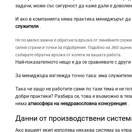
задачи, може със сигурност да каже дали е доволен 
И ако в компанията няма практика мениджърът да 
служителя
.
Не по-малко важна е обратната връзка от линейните служит
силни страни и точки за подобрение. Подобно на
360 ​​оценк
събирате обратна връзка от колеги за вашата работа.
Най-показателното нещо е да се сравнявате с други
За мениджъра изглежда точно така: има служители 
Така че защо не работите сами по тази тема и не по
добри практики? Разбира се, това е възможно в те
няма
атмосфера на нездравословна конкуренция
.
Данни от производствени систем
Ако вашият екип използва някаква система за упра