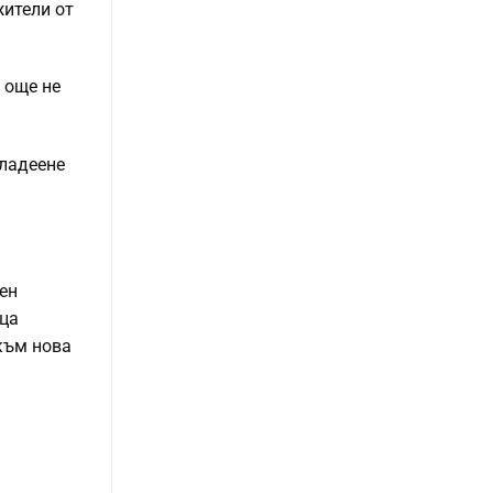
жители от
 още не
владеене
ен
еца
 към нова