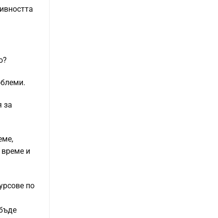
тивността
о?
облеми.
я за
еме,
 време и
курсове по
 бъде