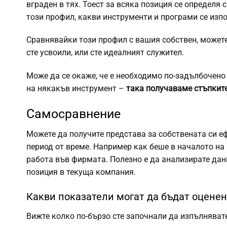
вграден в тях. Тоест за всяка позиция се определя
този профил, какви инструменти и програми се изпо
Сравнявайки този профил с вашия собствен, можете
сте усвоили, или сте идеалният служител.
Може да се окаже, че е необходимо по-задълбочено
на някакъв инструмент –
така получаваме стъпкит
Самосравнение
Можете да получите представа за собствената си е
период от време. Например как беше в началото на
работа във фирмата. Полезно е да анализирате данн
позиция в текуща компания.
Какви показатели могат да бъдат оцене
Вижте колко по-бързо сте започнали да изпълнявате