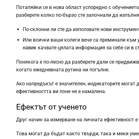
Потапяйки се в нова област успоредно с обучението
разберете колко по-бързо сте започнали да изпълняв
По-склонни ли сте да използвате нови инструмен
Или всички ваши колеги вече са преминали към 
навик
качвате цялата информация за себе си в с
Понякога е по-лесно да разберете дали се придвижв
когато ежедневната рутина ни погълне.
Ако напредъкът е значителен, индикаторите могат д
ефективността ви поне не е намалена.
Ефектът от ученето
Друг начин за измерване на личната ефективност е 
Това могат да бъдат както твърди, така и меки уме