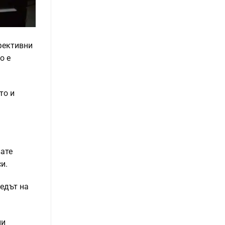
ефективни
о е
то и
вате
и.
ледът на
ни