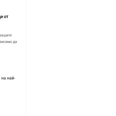
е от
 вашите
ависимо да
 на най-