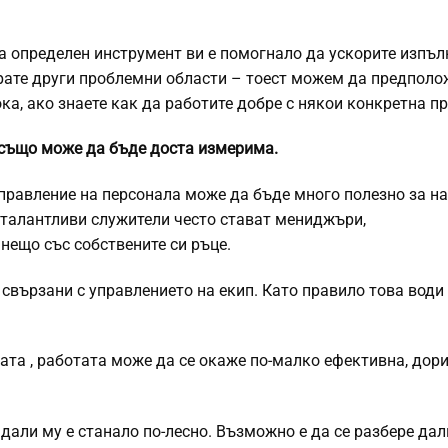
на определен инструмент ви е помогнало да ускорите изпъ
рате други проблемни области – тоест можем да предполож
а, ако знаете как да работите добре с някои конкретна п
 също може да бъде доста измерима.
управление на персонала може да бъде много полезно за н
талантливи служители често стават мениджъри,
нещо със собствените си ръце.
 свързани с управлението на екип. Като правило това води
ата
, работата може да се окаже по-малко ефективна, дор
али му е станало по-лесно. Възможно е да се разбере дал