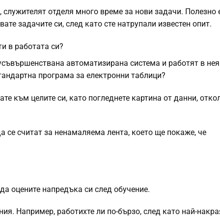
, служителят отделя много време за нови задачи. Полезно 
ате задачите си, след като сте натрупали известен опит.
ти в работата си?
усъвършенствана автоматизирана система и работят в нея
тандартна програма за електронни таблици?
ате към целите си, като погледнете картина от данни, отко
а се считат за ненамаляема лента, което ще покаже, че
да оцените напредъка си след обучение.
ния. Например, работихте ли по-бързо, след като най-накра