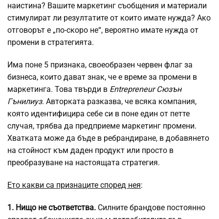
наистина? Вашите маркетинг съобщения и материали
стимулират ли резултатите от които имате нужда? Ако
отговорът е „по-скоро не“, вероятно имате нужда от
промени в стратегията.
Има поне 5 признака, своеобразен червен флаг за
бизнеса, които дават знак, че е време за промени в
маркетинга. Това твърди в
Entrepreneur Сюзън
Гънилиуз
. Авторката разказва, че всяка компания,
която идентифицира себе си в поне един от петте
случая, трябва да предприеме маркетинг промени.
Хватката може да бъде в ребрандиране, в добавянето
на стойност към даден продукт или просто в
преобразуване на настоящата стратегия.
Ето какви са признаците според нея
:
1. Нищо не съответства.
Силните брандове постоянно