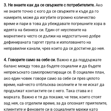
3. Не знаете как да се свържете с потребителите.
Ако
не знаете точно с кого да се свържете и къде да го
намерите, може да изгубите огромно количество
време и пари в това да убеждавате погрешните хора в
идеята на бизнеса си. Един от неуспехите на
маркетинга често се дължи на недостатъчно добре
дефинираната таргет група и използването на
неправилни канали, чрез които да се достигне до нея.
4. Говорите само за себе си.
Важно е да поддържате
баланс между това да бъдете социални и да бъдете
непрекъснато самопромотиращи се. В социален план,
ако един човек говори само за себе си през цялото
време, най-често отблъсква околните и те не искат да
продължат контактите си с него. Така става и с
марката. Важно е тя да покаже, че тези, които стоят
зад нея, са отделили време, за да опознаят приятелите,
клиентите и феновете си в социалните мрежи като