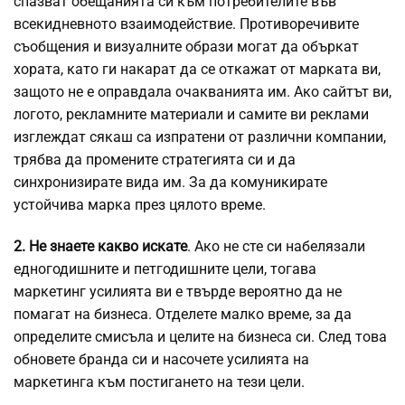
спазват обещанията си към потребителите във
всекидневното взаимодействие. Противоречивите
съобщения и визуалните образи могат да объркат
хората, като ги накарат да се откажат от марката ви,
защото не е оправдала очакванията им. Ако сайтът ви,
логото, рекламните материали и самите ви реклами
изглеждат сякаш са изпратени от различни компании,
трябва да промените стратегията си и да
синхронизирате вида им. За да комуникирате
устойчива марка през цялото време.
2. Не знаете какво искате
. Ако не сте си набелязали
едногодишните и петгодишните цели, тогава
маркетинг усилията ви е твърде вероятно да не
помагат на бизнеса. Отделете малко време, за да
определите смисъла и целите на бизнеса си. След това
обновете бранда си и насочете усилията на
маркетинга към постигането на тези цели.