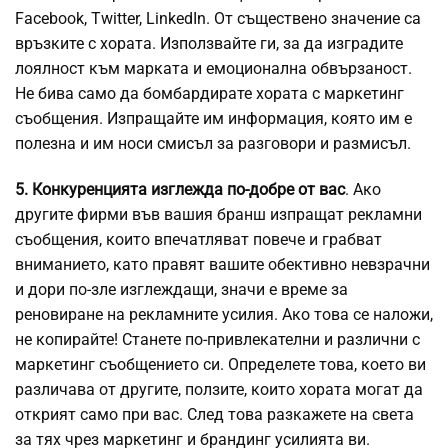
Facebook, Twitter, LinkedIn. От съществено значение са
връзките с хората. Използвайте ги, за да изградите
лоялност към марката и емоционална обвързаност.
Не бива само да бомбардирате хората с маркетинг
съобщения. Изпращайте им информация, която им е
полезна и им носи смисъл за разговори и размисъл.
5. Конкуренцията изглежда по-добре от вас
. Ако
другите фирми във вашия бранш изпращат рекламни
съобщения, които впечатляват повече и грабват
вниманието, като правят вашите обективно невзрачни
и дори по-зле изглеждащи, значи е време за
реновиране на рекламните усилия. Ако това се наложи,
не копирайте! Станете по-привлекателни и различни с
маркетинг съобщението си. Определете това, което ви
различава от другите, ползите, които хората могат да
открият само при вас. След това разкажете на света
за тях чрез маркетинг и брандинг усилията ви.