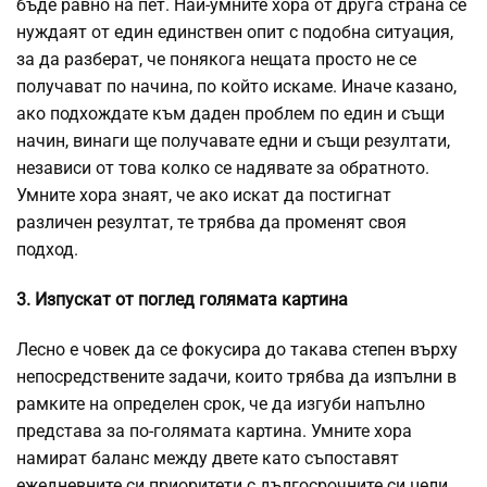
бъде равно на пет. Най-умните хора от друга страна се
нуждаят от един единствен опит с подобна ситуация,
за да разберат, че понякога нещата просто не се
получават по начина, по който искаме. Иначе казано,
ако подхождате към даден проблем по един и същи
начин, винаги ще получавате едни и същи резултати,
независи от това колко се надявате за обратното.
Умните хора знаят, че ако искат да постигнат
различен резултат, те трябва да променят своя
подход.
3. Изпускат от поглед голямата картина
Лесно е човек да се фокусира до такава степен върху
непосредствените задачи, които трябва да изпълни в
рамките на определен срок, че да изгуби напълно
представа за по-голямата картина. Умните хора
намират баланс между двете като съпоставят
ежедневните си приоритети с дългосрочните си цели.