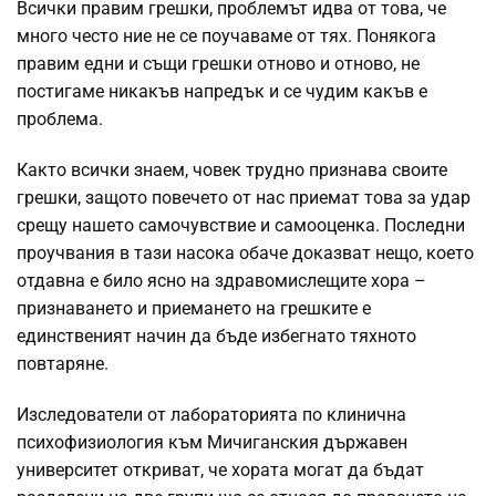
Всички правим грешки, проблемът идва от това, че
много често ние не се поучаваме от тях. Понякога
правим едни и същи грешки отново и отново, не
постигаме никакъв напредък и се чудим какъв е
проблема.
Както всички знаем, човек трудно признава своите
грешки, защото повечето от нас приемат това за удар
срещу нашето самочувствие и самооценка. Последни
проучвания в тази насока обаче доказват нещо, което
отдавна е било ясно на здравомислещите хора –
признаването и приемането на грешките е
единственият начин да бъде избегнато тяхното
повтаряне.
Изследователи от лабораторията по клинична
психофизиология към Мичиганския държавен
университет откриват, че хората могат да бъдат