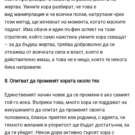
жертва. Умните хора разбират, че това е
вид
манипулация
и че всички ползи, натрупани чрез
този метод, ще изчезнат на момента, когато маските
паднат. Има обаче и един по-фин аспект на тази
стратегия, който само наистина умните хора схващат
– за да бъдеш жертва, трябва доброволно да се
откажеш от всичката сила и власт, която в
действително имаш, а това не е нещо, което те някога
биха направили.
8. Опитват да променят хората около тях
Единственият начин човек да се промени е ако самият
той го иска. Въпреки това, много хора се поддават на
изкушението да опитат да променят своята
половинка, близък приятел или роднина, с идеята, че
тяхното желание и упоритост ще бъдат достатъчни, за
да ги убедят. Някои дори активно търсят хора с