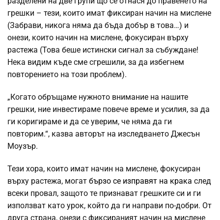
разделени на две групи що се отнася до правенето на
грешки – тези, които имат фиксиран начин на мислене
(Забрави, никога няма да бъда добър в това…) и
онези, които начин на мислене, фокусиран върху
растежа (Това беше истински сигнал за събуждане!
Нека видим къде сме сгрешили, за да избегнем
повторението на този проблем).
„Когато обръщаме нужното внимание на нашите
грешки, ние инвестираме повече време и усилия, за да
ги коригираме и да се уверим, че няма да ги
повторим.“, казва авторът на изследването Джесън
Моузър.
Тези хора, които имат начин на мислене, фокусиран
върху растежа, могат
бързо се изправят на крака
след
всеки провал, защото те признават грешките си и ги
използват като урок, който да ги направи по-добри. От
друга страна, онези с фиксираният начин на мислене