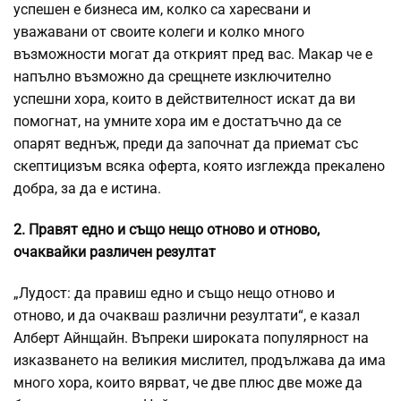
успешен е бизнеса им, колко са харесвани и
уважавани от своите колеги и колко много
възможности могат да открият пред вас. Макар че е
напълно възможно да срещнете изключително
успешни хора, които в действителност искат да ви
помогнат, на умните хора им е достатъчно да се
опарят веднъж, преди да започнат да приемат със
скептицизъм всяка оферта, която изглежда прекалено
добра, за да е истина.
2. Правят едно и също нещо отново и отново,
очаквайки различен резултат
„Лудост: да правиш едно и също нещо отново и
отново, и да очакваш различни резултати“, е казал
Алберт Айнщайн. Въпреки широката популярност на
изказването на великия мислител, продължава да има
много хора, които вярват, че две плюс две може да