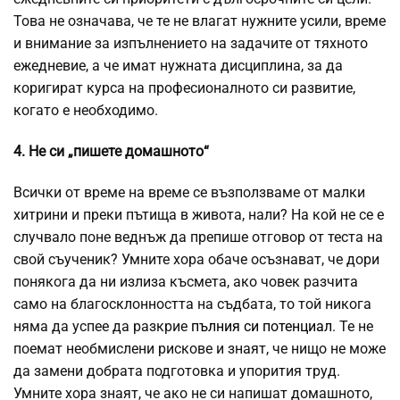
Това не означава, че те не влагат нужните усили, време
и внимание за изпълнението на задачите от тяхното
ежедневие, а че имат нужната дисциплина, за да
коригират курса на професионалното си развитие,
когато е необходимо.
4. Не си „пишете домашното“
Всички от време на време се възползваме от малки
хитрини и преки пътища в живота, нали? На кой не се е
случвало поне веднъж да препише отговор от теста на
свой съученик? Умните хора обаче осъзнават, че дори
понякога да ни излиза късмета, ако човек разчита
само на благосклонността на съдбата, то той никога
няма да успее да разкрие
пълния си потенциал
. Те не
поемат необмислени рискове и знаят, че нищо не може
да замени добрата подготовка и упорития труд.
Умните хора знаят, че ако не си напишат домашното,