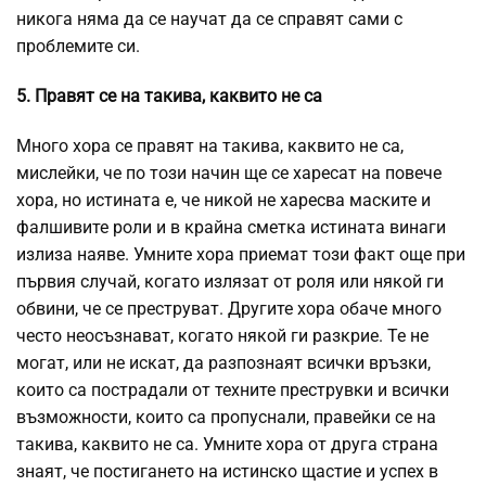
никога няма да се научат да се справят сами с
проблемите си.
5. Правят се на такива, каквито не са
Много хора се правят на такива, каквито не са,
мислейки, че по този начин ще се харесат на повече
хора, но истината е, че никой не харесва маските и
фалшивите роли и в крайна сметка истината винаги
излиза наяве. Умните хора приемат този факт още при
първия случай, когато излязат от роля или някой ги
обвини, че се преструват. Другите хора обаче много
често неосъзнават, когато някой ги разкрие. Те не
могат, или не искат, да разпознаят всички връзки,
които са пострадали от техните преструвки и всички
възможности, които са пропуснали, правейки се на
такива, каквито не са. Умните хора от друга страна
знаят, че постигането на истинско щастие и успех в