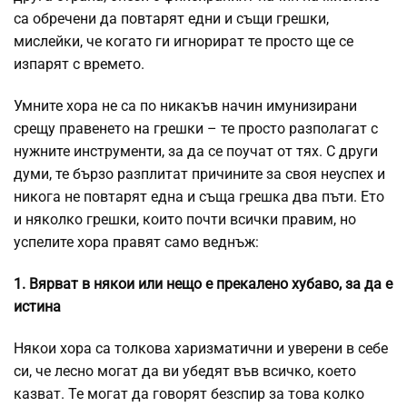
са обречени да повтарят едни и същи грешки,
мислейки, че когато ги игнорират те просто ще се
изпарят с времето.
Умните хора не са по никакъв начин имунизирани
срещу правенето на грешки – те просто разполагат с
нужните инструменти, за да се поучат от тях. С други
думи, те бързо разплитат причините за своя неуспех и
никога не повтарят една и съща грешка два пъти. Ето
и няколко грешки, които почти всички правим, но
успелите хора правят само веднъж:
1. Вярват в някои или нещо е прекалено хубаво, за да е
истина
Някои хора са толкова харизматични и уверени в себе
си, че лесно могат да ви убедят във всичко, което
казват. Те могат да говорят безспир за това колко