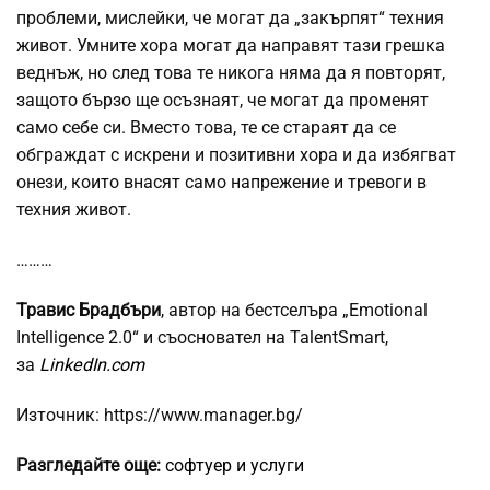
проблеми, мислейки, че могат да „закърпят“ техния
живот. Умните хора могат да направят тази грешка
веднъж, но след това те никога няма да я повторят,
защото бързо ще осъзнаят, че могат да променят
само себе си. Вместо това, те се стараят да се
обграждат с искрени и позитивни хора и да избягват
онези, които внасят само напрежение и тревоги в
техния живот.
………
Травис Брадбъри
, автор на бестселъра „Emotional
Intelligence 2.0“ и съосновател на TalentSmart,
за
LinkedIn.com
Източник: https://www.manager.bg/
Разгледайте още:
софтуер и услуги