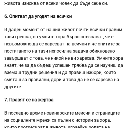
живота изисква от всеки човек да бъде себе си.
6. Опитват да угодят на всички
В даден момент от нашия живот почти всички правим
тази грешка, но умните хора бързо осъзнават, че е
невъзможно да се харесват на всички и че опитите за
постигането на тази непосилна задача обикновено
завършват с това, че никой не ви харесва. Умните хора
знаят, че за да бъдеш успешен трябва да се научиш да
вземаш трудни решения и да правиш избори, които
смяташ за правилни, дори и това да не се харесва на
другите.
7. Правят се на жертва
В последно време новинарските меисии и страниците
на социалните мрежи са пълни с истории за хора,
които прогресират в живота, играейки ролята на