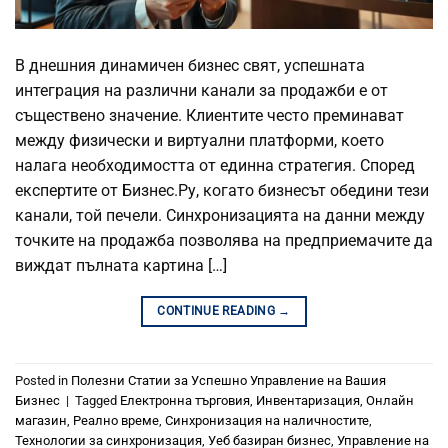
В днешния динамичен бизнес свят, успешната
интеграция на различни канали за продажби е от
съществено значение. Клиентите често преминават
между физически и виртуални платформи, което
налага необходимостта от единна стратегия. Според
експертите от Бизнес.Ру, когато бизнесът обедини тези
канали, той печели. Синхронизацията на данни между
точките на продажба позволява на предприемачите да
виждат пълната картина […]
CONTINUE READING
→
Posted in
Полезни Статии за Успешно Управление на Вашия
Бизнес
|
Tagged
Електронна търговия
,
Инвентаризация
,
Онлайн
магазин
,
Реално време
,
Синхронизация на наличностите
,
Технологии за синхронизация
,
Уеб базиран бизнес
,
Управление на