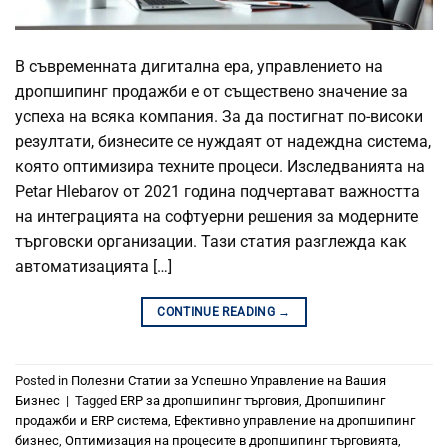
В съвременната дигитална ера, управлението на
дропшипинг продажби е от съществено значение за
успеха на всяка компания. За да постигнат по-високи
резултати, бизнесите се нуждаят от надеждна система,
която оптимизира техните процеси. Изследванията на
Petar Hlebarov от 2021 година подчертават важността
на интеграцията на софтуерни решения за модерните
търговски организации. Тази статия разглежда как
автоматизацията […]
CONTINUE READING
→
Posted in
Полезни Статии за Успешно Управление на Вашия
Бизнес
|
Tagged
ERP за дропшипинг търговия
,
Дропшипинг
продажби и ERP система
,
Ефективно управление на дропшипинг
бизнес
,
Оптимизация на процесите в дропшипинг търговията
,