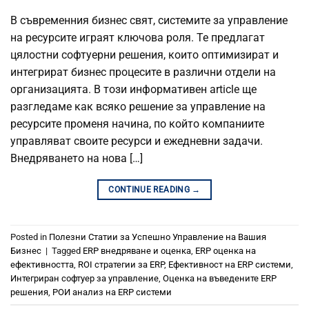
В съвременния бизнес свят, системите за управление
на ресурсите играят ключова роля. Те предлагат
цялостни софтуерни решения, които оптимизират и
интегрират бизнес процесите в различни отдели на
организацията. В този информативен article ще
разгледаме как всяко решение за управление на
ресурсите променя начина, по който компаниите
управляват своите ресурси и ежедневни задачи.
Внедряването на нова […]
CONTINUE READING
→
Posted in
Полезни Статии за Успешно Управление на Вашия
Бизнес
|
Tagged
ERP внедряване и оценка
,
ERP оценка на
ефективността
,
ROI стратегии за ERP
,
Ефективност на ERP системи
,
Интегриран софтуер за управление
,
Оценка на въведените ERP
решения
,
РОИ анализ на ERP системи