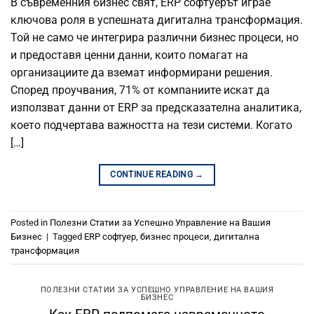
В съвременния бизнес свят, ERP софтуерът играе
ключова роля в успешната дигитална трансформация.
Той не само че интегрира различни бизнес процеси, но
и предоставя ценни данни, които помагат на
организациите да вземат информирани решения.
Според проучвания, 71% от компаниите искат да
използват данни от ERP за предсказателна аналитика,
което подчертава важността на тези системи. Когато
[…]
CONTINUE READING
→
Posted in
Полезни Статии за Успешно Управление на Вашия
Бизнес
|
Tagged
ERP софтуер
,
бизнес процеси
,
дигитална
трансформация
ПОЛЕЗНИ СТАТИИ ЗА УСПЕШНО УПРАВЛЕНИЕ НА ВАШИЯ
БИЗНЕС