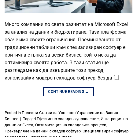
Много компании по света разчитат на Microsoft Excel
за анализ на данни и бюджетиране. Тази платформа
обаче има своите ограничения. Преминаването от
традиционни таблици към специализиран софтуер е
критична стъпка за всеки бизнес, който иска да
оптимизира своята работа. В тази статия ще
разгледаме как да извършите този преход,
използвайки модерен складов софтуер, без да […]
CONTINUE READING
→
Posted in
Полезни Статии за Успешно Управление на Вашия
Бизнес
|
Tagged
Ефективно складово управление
,
Интеграция на
данни от Ексел
,
Оптимизация на складовите процеси
,
Прехвърляне на данни
,
складов софтуер
,
Специализиран софтуер