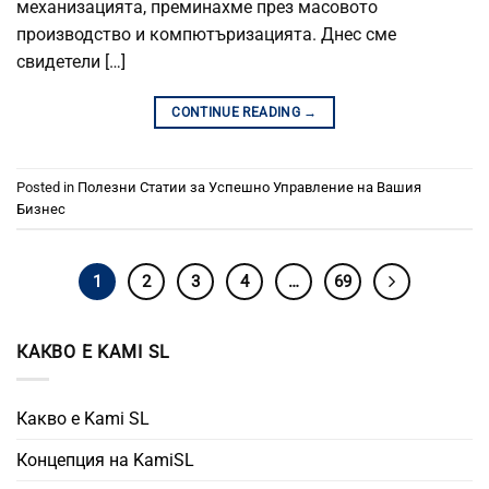
механизацията, преминахме през масовото
производство и компютъризацията. Днес сме
свидетели […]
CONTINUE READING
→
Posted in
Полезни Статии за Успешно Управление на Вашия
Бизнес
1
2
3
4
…
69
КАКВО Е KAMI SL
Какво е Kami SL
Концепция на KamiSL