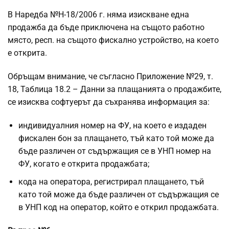
В Наредба №Н-18/2006 г. няма изискване една
продажба да бъде приключена на същото работно
място, респ. на същото фискално устройство, на което
е открита.
Обръщам внимание, че съгласно Приложение №29, т.
18, Таблица 18.2 – Данни за плащанията о продажбите,
се изисква софтуерът да съхранява информация за:
индивидуалния номер на ФУ, на което е издаден
фискален бон за плащането, тъй като той може да
бъде различен от съдържащия се в УНП номер на
ФУ, когато е открита продажбата;
кода на оператора, регистрирал плащането, тъй
като той може да бъде различен от съдържащия се
в УНП код на оператор, който е открил продажбата.