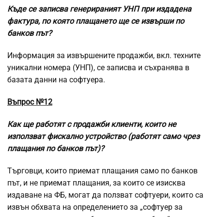
Къде се записва генериран
ият УНП при издадена
фактура, по която плащането ще се извърши по
банков път?
Информация за извършените продажби, вкл. техните
уникални номера (УНП), се записва и съхранява в
базата данни на софтуера.
Въпрос №12
Как ще работят с продажби клиенти, които не
използват фискално устройство (работят само чрез
плащания по банков път)?
Търговци, които приемат плащания само по банков
път, и не приемат плащания, за които се изисква
издаване на ФБ, могат да ползват софтуери, които са
извън обхвата на определението за „софтуер за