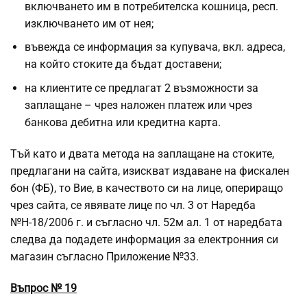
включването им в потребителска кошница, респ.
изключването им от нея;
въвежда се информация за купувача, вкл. адреса,
на който стоките да бъдат доставени;
на клиентите се предлагат 2 възможности за
заплащане – чрез наложен платеж или чрез
банкова дебитна или кредитна карта.
Тъй като и двата метода на заплащане на стоките,
предлагани на сайта, изискват издаване на фискален
бон (ФБ), то Вие, в качеството си на лице, опериращо
чрез сайта, се явявате лице по чл. 3 от Наредба
№Н-18/2006 г. и съгласно чл. 52м ал. 1 от наредбата
следва да подадете информация за електронния си
магазин съгласно Приложение №33.
Въпрос № 19