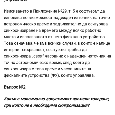
Изискването в Приложение №29, т. 5 е софтуерът да
използва по възможност надежден източник на точно
астрономическо време и задължително да осигурява
синхронизиране на времето между всяко работно
място и използваното от него фискално устройство.
Това означава, че във всички случаи, в които е налице
интернет свързаност, софтуерът трябва да
синхронизира „своя“ часовник с надежден източник на
точно астрономическо време, след което да
синхронизира с това време и часовниците на
фискалните устройства (ФУ), които управлява.
Въпрос №2
Какъв е максимално допустимият времеви толеранс,
при който не е необходима синхронизация?