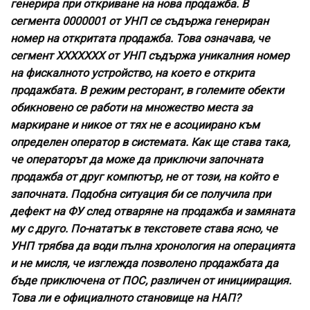
генерира при откриване на нова продажба. В
сегмента 0000001 от УНП се съдържа генериран
номер на откритата продажба. Това означава, че
сегмент ХХХХХХХ от УНП съдържа уникалния номер
на фискалното устройство, на което е открита
продажбата. В режим ресторант, в големите обекти
обикновено се работи на множество места за
маркиране и никое от тях не е асоциирано към
определен оператор в системата. Как ще става така,
че операторът да може да приключи започната
продажба от друг компютър, не от този, на който е
започната. Подобна ситуация би се получила при
дефект на ФУ след
отваряне на продажба и замяната
му с друго. По-нататък в текстовете
става ясно, че
УНП трябва да води пълна хронология на операцията
и не мисля, че изглежда позволено продажбата да
бъде приключена от ПОС, различен от иницииращия.
Това ли е официалното становище на НАП?