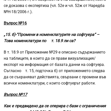
се доказва с експертиза (чл. 52е и чл. 52ж от Наредба
№Н-18/2006 г.).
Въпрос №16
„15. б)-“Промени в номенклатурите на софтуера“ –
Това номенклатури по т. 18.9 ли са?
В т. 18.9 от Приложение №29 е описано съдържанието
на таблиците, в които да се прави визуализация/
експорт на информация от базата данни на софтуера.
Съгласно т. 15, подточка б) от приложението следва
да се съхраняват действията, свързани с промени във
всички номенклатури, с които софтуерът работи.
Въпрос №17
Как е предвидено да се оперира с бази с ограничения