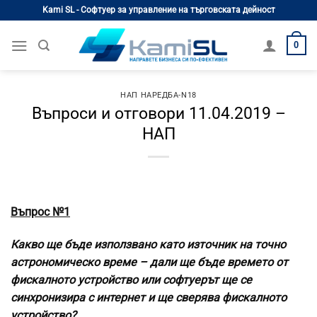
Skip
Kami SL - Софтуер за управление на търговската дейност
to
content
0
НАП НАРЕДБА-N18
Въпроси и отговори 11.04.2019 –
НАП
Въпрос №1
Какво ще бъде използвано като източник на точно
астрономическо време – дали ще бъде времето от
фискалното устройство или софтуерът ще се
синхронизира с интернет и ще сверява фискалното
устройство?