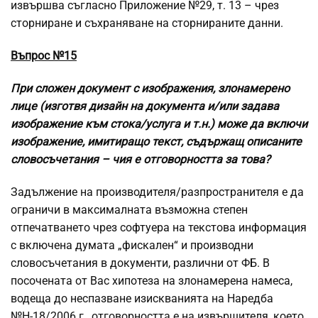
извършва съгласно Приложение №29, т. 13 – чрез
сторниране и съхраняване на сторнираните данни.
Въпрос №15
При сложен документ с изображения, злонамерено
лице (изготвя дизайн на документа и/или задава
изображение към стока/услуга и т.н.) може да включи
изображение, имитиращо текст, съдържащ описаните
словосъчетания – чия е отговорността за това?
Задължение на производителя/разпространителя е да
ограничи в максималната възможна степен
отпечатването чрез софтуера на текстова информация
с включена думата „фискален“ и производни
словосъчетания в документи, различни от ФБ. В
посочената от Вас хипотеза на злонамерена намеса,
водеща до неспазване изискванията на Наредба
№Н-18/2006 г., отговорността е на извършителя, което