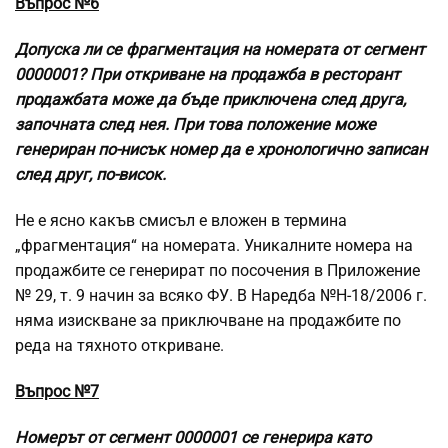
Въпрос №6
Допуска ли се фрагментация на номерата от сегмент
0000001? При откриване на продажба в ресторант
продажбата може да бъде приключена след друга,
започната след нея. При това положение може
генериран по-нисък номер да е хронологично записан
след друг, по-висок.
Не е ясно какъв смисъл е вложен в термина
„фрагментация“ на номерата. Уникалните номера на
продажбите се генерират по посочения в Приложение
№ 29, т. 9 начин за всяко ФУ. В Наредба №Н-18/2006 г.
няма изискване за приключване на продажбите по
реда на тяхното откриване.
Въпрос №7
Номерът от сегмент 0000001 се генерира като