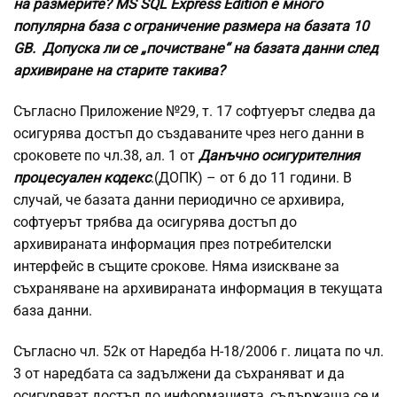
на размерите?
MS SQL Express Edition е много
популярна база с ограничение размера на базата 10
GB.
Допуска ли се „почистване“ на базата данни след
архивиране на старите такива?
Съгласно Приложение №29, т. 17 софтуерът следва да
осигурява достъп до създаваните чрез него данни в
сроковете по чл.38, ал. 1 от
Данъчно осигурителния
процесуален кодекс
.(ДОПК) – от 6 до 11 години. В
случай, че базата данни периодично се архивира,
софтуерът трябва да осигурява достъп до
архивираната информация през потребителски
интерфейс в същите срокове. Няма изискване за
съхраняване на архивираната информация в текущата
база данни.
Съгласно чл. 52к от Наредба Н-18/2006 г. лицата по чл.
3 от наредбата са задължени да съхраняват и да
осигуряват достъп до информацията, съдържаща се и