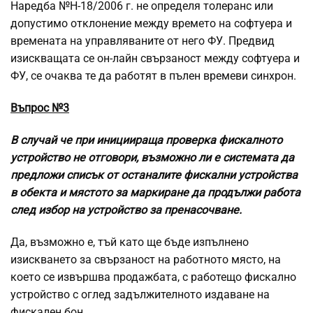
Наредба №Н-18/2006 г. не определя толеранс или
допустимо отклонение между времето на софтуера и
времената на управляваните от него ФУ. Предвид
изискващата се он-лайн свързаност между софтуера и
ФУ, се очаква те да работят в пълен времеви синхрон.
Въпрос №3
В случай че при инициираща проверка фискалното
устройство не отговори, възможно ли е системата да
предложи списък от останалите фискални устройства
в обекта и мястото за маркиране да продължи работа
след избор на устройство за пренасочване.
Да, възможно е, тъй като ще бъде изпълнено
изискването за свързаност на работното място, на
което се извършва продажбата, с работещо фискално
устройство с оглед задължителното издаване на
фискален бон.