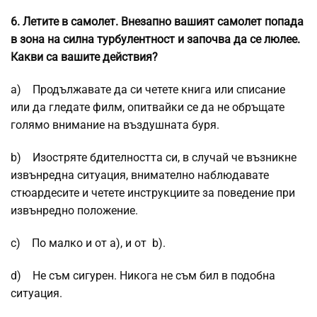
6.
Летите в самолет. Внезапно вашият самолет попада
в зона на силна турбулентност и започва да се люлее.
Какви са вашите действия?
a) Продължавате да си четете книга или списание
или да гледате филм, опитвайки се да не обръщате
голямо внимание на въздушната буря.
b) Изостряте бдителността си, в случай че възникне
извънредна ситуация, внимателно наблюдавате
стюардесите и четете инструкциите за поведение при
извънредно положение.
c) По малко и от a), и от b).
d) Не съм сигурен. Никога не съм бил в подобна
ситуация.