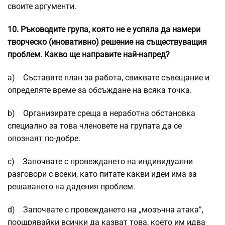
своите аргументи.
10.
Ръководите група, която не е успяла да намери
творческо (иновативно) решение на съществуващия
проблем. Какво ще направите най-напред?
a) Съставяте план за работа, свиквате съвещание и
определяте време за обсъждане на всяка точка.
b) Организирате среща в неработна обстановка
специално за това членовете на групата да се
опознаят по-добре.
c) Започвате с провеждането на индивидуални
разговори с всеки, като питате какви идеи има за
решаването на дадения проблем.
d) Започвате с провеждането на „мозъчна атака”,
поощрявайки всички да казват това, което им идва