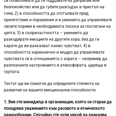
си позволявате да се поддавате на депресии или
безпокойство или да губите разсъдък в пристъп на
гняв; 2) в способността да отстъпвате пред
препятствия и поражения и в умението да управлявате
своите пориви в необходимата посока за постигане на
целта; 3) в съпричастността – умението да
разкодирате емоциите на другите хора, без да ги
карате да ви разказват какво чувстват; 4) в
способността хармонично и мъдро да управлявате
чувствата си в отношенията с хората – например да
разпознаете настроението и атмосферата, царяща в
групата.
Тестът ще ви помогне да определите степента на
развитие на вашите емоционални способности.
1.
Вие сте мениджър в организация, която се старае да
поощрява уважението към расовото и етническото
разнообразие. Случайно сте чули някой да разказва