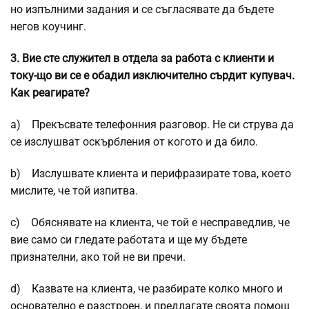
но изпълними задания и се съгласявате да бъдете
негов коучинг.
3.
Вие сте служител в отдела за работа с клиенти и
току-що ви се е обадил изключително сърдит купувач.
Как реагирате?
a) Прекъсвате телефонния разговор. Не си струва да
се изслушват оскърбления от когото и да било.
b) Изслушвате клиента и перифразирате това, което
мислите, че той изпитва.
c) Обяснявате на клиента, че той е несправедлив, че
вие само си гледате работата и ще му бъдете
признателни, ако той не ви пречи.
d) Казвате на клиента, че разбирате колко много и
основателно е разстроен, и предлагате своята помощ