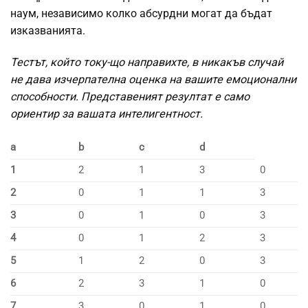
наум, независимо колко абсурдни могат да бъдат
изказванията.
Тестът, който току-що направихте, в никакъв случай
не дава изчерпателна оценка на вашите емоционални
способности. Представеният резултат е само
ориентир за вашата интелигентност.
a
b
c
d
1
2
1
3
0
2
0
1
1
3
3
0
1
0
3
4
0
1
2
3
5
1
2
0
3
6
2
3
1
0
7
3
0
1
0