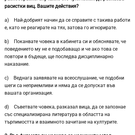
расистки виц. Вашите действия?
a) Най-добрият начин да се справите с такива работи
е, като не реагирате на тях, затова го игнорирате.
b) Поканвате човека в кабинета си и обяснявате, че
поведението му не е подобаващо и че ако това се
повтори в бъдеще, ще последва дисциплинарно
наказание.
c) Веднага заявявате на всеослушание, че подобни
шеги са неприемливи и няма да се допускат във
вашата организация.
d) Съветвате човека, разказал вица, да се запознае
със специализирана литература в областта на
търпимостта и взаимното зачитане на културите.