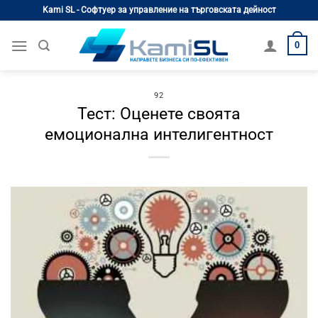
Skip
Kami SL - Софтуер за управление на търговската дейност
to
content
0
92
Тест: Оценете своята
емоционална интелигентност