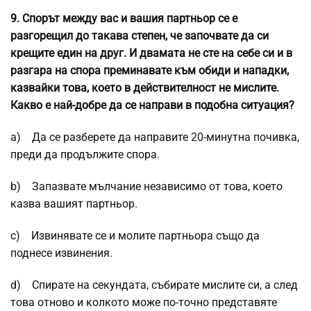
9.
Спорът между вас и вашия партньор се е
разгорещил до такава степен, че започвате да си
крещите един на друг. И двамата не сте на себе си и в
разгара на спора преминавате към обиди и нападки,
казвайки това, което в действителност не мислите.
Какво е най-добре да се направи в подобна ситуация?
a) Да се разберете да направите 20-минутна почивка,
преди да продължите спора.
b) Запазвате мълчание независимо от това, което
казва вашият партньор.
c) Извинявате се и молите партньора също да
поднесе извинения.
d) Спирате на секундата, събирате мислите си, а след
това отново и колкото може по-точно представяте