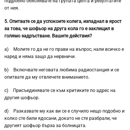
подробно обяснявате на групата целта и резултатите
от нея.
5.
Опитвате се да успокоите колега, изпаднал в ярост
за това, че шофьор на друга кола го е заклещил в
голямо задръстване. Вашите действия?
a) Молите го да не го прави на въпрос, нали всичко е
наред и няма защо да нервничи.
b) Включвате неговата любима радиостанция и се
опитвате да му отвлечете вниманието.
c) Присъединявате се към критиките по адрес на
другия шофьор.
d) Разказвате му как ви се е случило нещо подобно и
колко сте били ядосани, докато не сте разбрали, че
другият шофьор бърза за болницата.