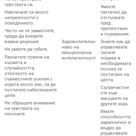
чувствата си.
Умеете
тактично да
Навличате си много
отстъпвате
неприятности с
пред
поведението.
препятствия
Често не се замисляте,
и поражения.
преди да вземете
Знаете как да
Задоволително
важни решения.
управлявате
ниво на
Не умеете да губите.
своите
емоционална
Разчитате повече на
пориви в
интелигентност
късмета и
необходимата
случайността,
посока за
отколкото на
постигане на
съвместните усилия с
целта.
хората около вас, за да
Съпричастни
постигате набелязаните
сте към
цели.
емоциите на
Не обръщате внимание
другите хора.
на чувствата на
Имате
околните.
способността
хармонично и
мъдро да
управлявате