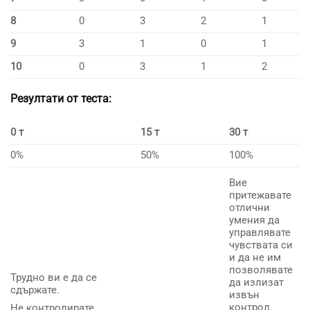
8
0
3
2
1
9
3
1
0
1
10
0
3
1
2
Резултати от теста:
0 т
15 т
30 т
0%
50%
100%
Вие
притежавате
отлични
умения да
управлявате
чувствата си
и да не им
позволявате
Трудно ви е да се
да излизат
сдържате.
извън
контрол.
Не контролирате