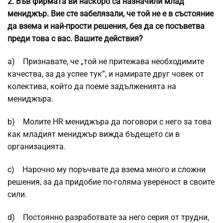
2.
Във фирмата ви наскоро са назначили млад
мениджър. Вие сте забелязали, че той не е в състояние
да взема и най-прости решения, без да се посъветва
преди това с вас. Вашите действия?
a) Признавате, че „той не притежава необходимите
качества, за да успее тук”, и намирате друг човек от
колектива, който да поеме задълженията на
мениджъра.
b) Молите HR мениджъра да поговори с него за това
как младият мениджър вижда бъдещето си в
организацията.
c) Нарочно му поръчвате да взема много и сложни
решения, за да придобие по-голяма увереност в своите
сили.
d) Постоянно разработвате за него серия от трудни,