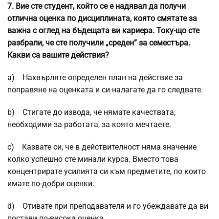
7.
Вие сте студент, който се е надявал да получи
отлична оценка по дисциплината, която смятате за
важна с оглед на бъдещата ви кариера. Току-що сте
разбрали, че сте получили „среден” за семестъра.
Какви са вашите действия?
a) Нахвърляте определен план на действие за
поправяне на оценката и си налагате да го следвате.
b) Стигате до извода, че нямате качествата,
необходими за работата, за която мечтаете.
c) Казвате си, че в действителност няма значение
колко успешно сте минали курса. Вместо това
концентрирате усилията си към предметите, по които
имате по-добри оценки.
d) Отивате при преподавателя и го убеждавате да ви
постави по-висока оценка.