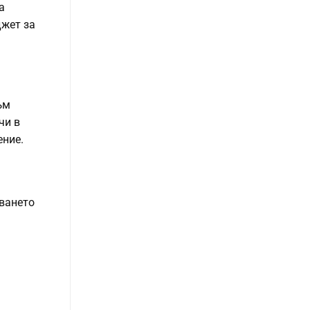
а
джет за
ъм
чи в
ение.
рването