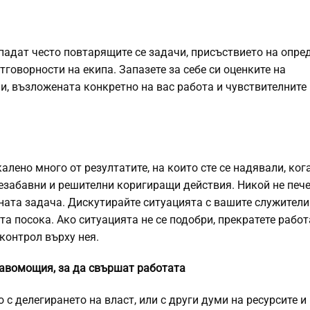
опадат често повтарящите се задачи, присъствието на опре
тговорности на екипа. Запазете за себе си оценките на
и, възложената конкретно на вас работа и чувствителните
лено много от резултатите, на които сте се надявали, кога
езабавни и решителни коригиращи действия. Никой не пече
ната задача. Дискутирайте ситуацията с вашите служители
та посока. Ако ситуацията не се подобри, прекратете работ
контрол върху нея.
равомощия, за да свършат работата
с делегирането на власт, или с други думи на ресурсите и