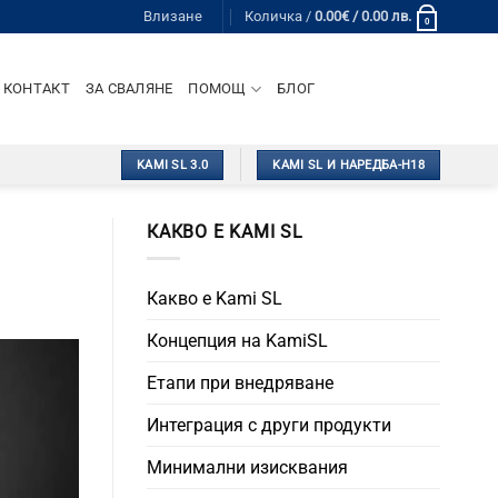
Влизане
Количка /
0.00
€
/ 0.00 лв.
0
КОНТАКТ
ЗА СВАЛЯНЕ
ПОМОЩ
БЛОГ
KAMI SL 3.0
KAMI SL И НАРЕДБА-Н18
КАКВО Е KAMI SL
Какво е Kami SL
Концепция на KamiSL
Етапи при внедряване
Интеграция с други продукти
Минимални изисквания