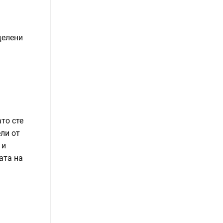
делени
то сте
ли от
 и
ата на