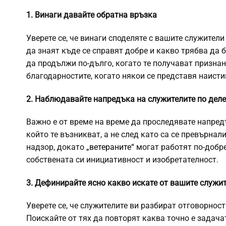
1. Винаги давайте обратна връзка
Уверете се, че винаги споделяте с вашите служители
да знаят къде се справят добре и какво трябва да 
да продължи по-дълго, когато те получават призна
благодарностите, когато някои се представя наист
2. Наблюдавайте напредъка на служителите по дел
Важно е от време на време да проследявате напредъ
който те възникват, а не след като са се превърна
надзор, докато
„ветераните“
могат работят по-добре
собствената си инициативност и изобретателност.
3. Дефинирайте ясно какво искате от вашите служи
Уверете се, че служителите ви разбират отговорнос
Поискайте от тях да повторят каква точно е задачат