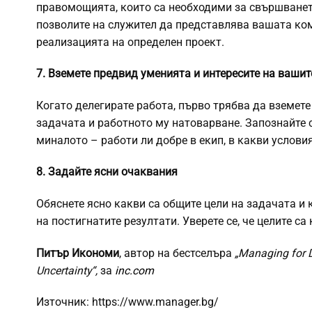
правомощията, които са необходими за свършванет
позволите на служител да представлява вашата ком
реализацията на определен проект.
7. Вземете предвид уменията и интересите на ваши
Когато делегирате работа, първо трябва да вземет
задачата и работното му натоварване. Запознайте 
миналото – работи ли добре в екип, в какви условия
8. Задайте ясни очаквания
Обяснете ясно какви са общите цели на задачата и 
на постигнатите резултати. Уверете се, че целите с
Питър Икономи
, автор на бестселъра
„Managing for 
Uncertainty“,
за
inc.com
Източник: https://www.manager.bg/