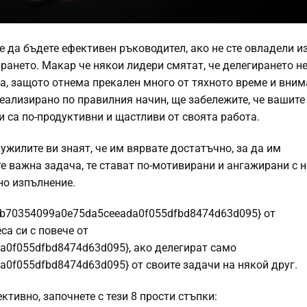
е да бъдете ефективен ръководител, ако не сте овладели и
рането. Макар че някои лидери смятат, че делегирането не
а, защото отнема прекален много от тяхното време и вним
реализирано по правилния начин, ще забележите, че вашите
и са по-продуктивни и щастливи от своята работа.
ужилите ви знаят, че им вярвате достатъчно, за да им
е важна задача, те стават по-мотивирани и ангажирани с 
но изпълнение.
eb70354099a0e75da5ceeada0f055dfbd8474d63d095} от
са си с повече от
0f055dfbd8474d63d095}, ако делегират само
0f055dfbd8474d63d095} от своите задачи на някой друг.
ктивно, започнете с тези 8 прости стъпки: