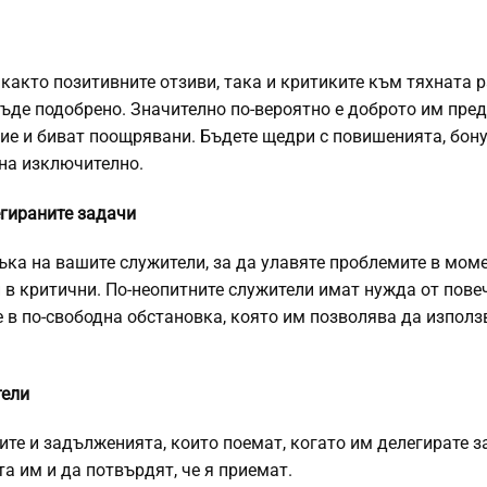
 както позитивните отзиви, така и критиките към тяхната р
бъде подобрено. Значително по-вероятно е доброто им пре
ние и биват поощрявани. Бъдете щедри с повишенията, бону
ина изключително.
егираните задачи
ка на вашите служители, за да улавяте проблемите в моме
ли в критични. По-неопитните служители имат нужда от пове
 в по-свободна обстановка, която им позволява да използ
тели
тите и задълженията, които поемат, когато им делегирате з
а им и да потвърдят, че я приемат.