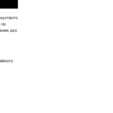
зкуството
 си
ание, ако
нейното