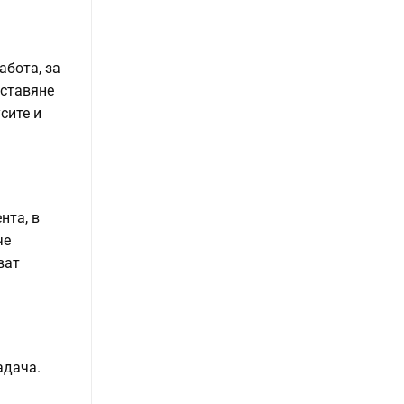
абота, за
дставяне
сите и
нта, в
че
ват
адача.