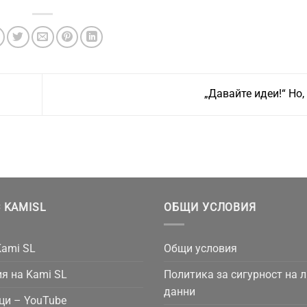
„Давайте идеи!“ Но,
 KAMISL
ОБЩИ УСЛОВИЯ
Kami SL
Общи условия
я на Kami SL
Политика за сигурност на 
данни
ци – YouTube