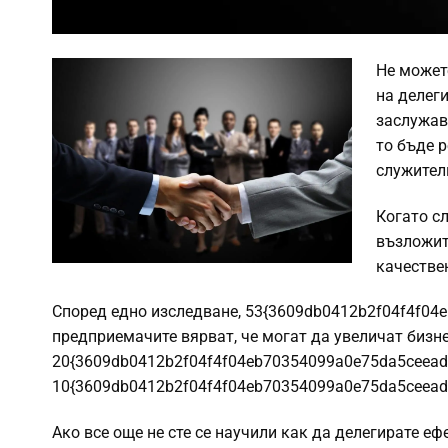
Не может
на делеги
заслужав
то бъде 
служител
Когато сл
възложит
качестве
Според едно изследване, 53{3609db0412b2f04f4f04
предприемачите вярват, че могат да увеличат бизне
20{3609db0412b2f04f4f04eb70354099a0e75da5ceeada
10{3609db0412b2f04f4f04eb70354099a0e75da5ceeada
Ако все още не сте се научили как да делегирате ефе