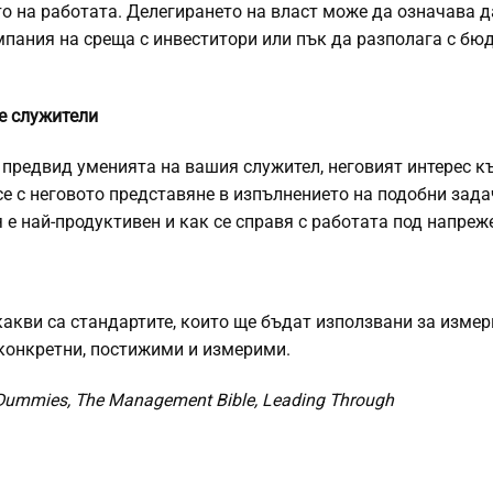
о на работата. Делегирането на власт може да означава д
пания на среща с инвеститори или пък да разполага с бю
те служители
е предвид уменията на вашия служител, неговият интерес к
се с неговото представяне в изпълнението на подобни зада
 е най-продуктивен и как се справя с работата под напреж
какви са стандартите, които ще бъдат използвани за изме
а конкретни, постижими и измерими.
Dummies, The Management Bible, Leading Through