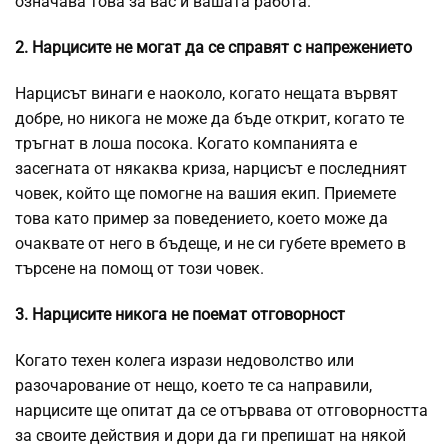
означава това за вас и вашата работа.
2. Нарцисите не могат да се справят с напрежението
Нарцисът винаги е наоколо, когато нещата вървят
добре, но никога не може да бъде открит, когато те
тръгнат в лоша посока. Когато компанията е
засегната от някаква криза, нарцисът е последният
човек, който ще помогне на вашия екип. Приемете
това като пример за поведението, което може да
очаквате от него в бъдеще, и не си губете времето в
търсене на помощ от този човек.
3. Нарцисите никога не поемат отговорност
Когато техен колега изрази недоволство или
разочарование от нещо, което те са направили,
нарцисите ще опитат да се отървава от отговорността
за своите действия и дори да ги препишат на някой