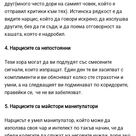
друг(много често дори на самият човек, който е
отправил критики към тях). Истинска рядкост е да
видите нарцис, който да говори искрено; да изслушва
другите, без да ги съди, и да поема отговорност за
кашата, която е надробил.
4. Нарцисите са непостоянни
Тези хора могат да ви подлудят със смесените
сигнали, които изпращат. Един ден те ви засипват с
комплименти и ви обясняват колко сте страхотни и
умни, а на следващият ви подминават по коридорите,
правейки сe, че не ви забелязват.
5. Нарцисите са майстори манипулатори
Нарцисът e умел манипулатор, който може да
използва своя чар и интелект по такъв начин, че да
убеди колегите да служат на неговите нужди, дори ако