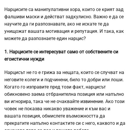
Нарцисите са манипулативни хора, които се крият зад
фалшиви маски и действат задкулисно. Важно е да се
научите да ги разпознавате, ако не искате те да
унищожат вашата мотивация и репутация. И така, как
можете да разпознаете един нарцис?
1. Нарцисите се интересуват само от собствените си
егоистични нужди
Нарцисът не го е грижа за нещата, които се случват на
неговите колеги и подчинени, било то добри или лоши.
Когато го изправите пред този факт, нарцисът
обикновено заема отбранителна позиция или напълно
ви игнорира, така че не очаквайте
извинение
. Ако този
човек не показва никакво уважение и към вас и
вашата позиция, обмислете възможността да
прекратите напълно контактите си с него, каквото и да