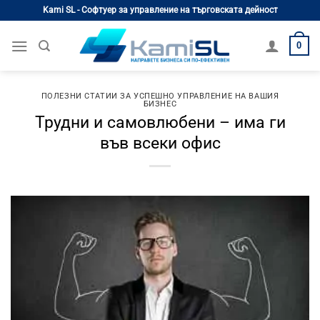
Skip
Kami SL - Софтуер за управление на търговската дейност
to
content
0
ПОЛЕЗНИ СТАТИИ ЗА УСПЕШНО УПРАВЛЕНИЕ НА ВАШИЯ
БИЗНЕС
Трудни и самовлюбени – има ги
във всеки офис