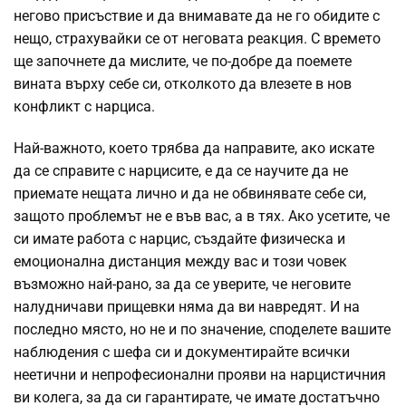
негово присъствие и да внимавате да не го обидите с
нещо, страхувайки се от неговата реакция. С времето
ще започнете да мислите, че по-добре да поемете
вината върху себе си, отколкото да влезете в нов
конфликт с нарциса.
Най-важното, което трябва да направите, ако искате
да се справите с нарцисите, е да се научите да не
приемате нещата лично и да не обвинявате себе си,
защото проблемът не е във вас, а в тях. Ако усетите, че
си имате работа с нарцис, създайте физическа и
емоционална дистанция между вас и този човек
възможно най-рано, за да се уверите, че неговите
налудничави прищевки няма да ви навредят. И на
последно място, но не и по значение, споделете вашите
наблюдения с шефа си и документирайте всички
неетични и непрофесионални прояви на нарцистичния
ви колега, за да си гарантирате, че имате достатъчно