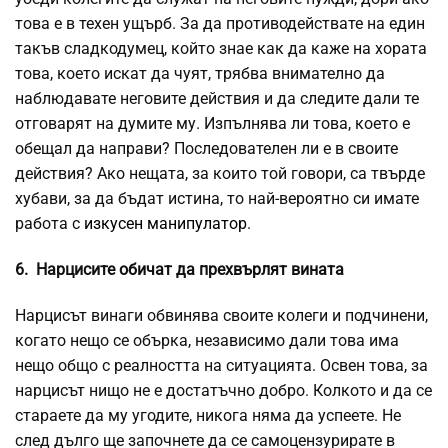
това е в техен ущърб. За да противодействате на един
такъв сладкодумец, който знае как да каже на хората
това, което искат да чуят, трябва внимателно да
наблюдавате неговите действия и да следите дали те
отговарят на думите му. Изпълнява ли това, което е
обещал да направи? Последователен ли е в своите
действия? Ако нещата, за които той говори, са твърде
хубави, за да бъдат истина, то най-вероятно си имате
работа с
изкусен манипулатор
.
6. Нарцисите обичат да прехвърлят вината
Нарцисът винаги обвинява своите колеги и подчинени,
когато нещо се обърка, независимо дали това има
нещо общо с реалността на ситуацията. Освен това, за
нарцисът нищо не е достатъчно добро. Колкото и да се
стараете да му угодите, никога няма да успеете. Не
след дълго ще започнете да се самоцензурирате в