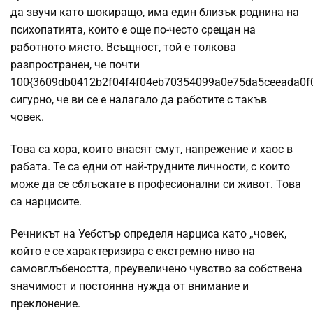
да звучи като шокиращо, има един близък роднина на
психопатията, които е още по-често срещан на
работното място. Всъщност, той е толкова
разпространен, че почти
100{3609db0412b2f04f4f04eb70354099a0e75da5ceeada0f
сигурно, че ви се е налагало да работите с такъв
човек.
Това са хора, които внасят смут, напрежение и хаос в
рабата. Те са едни от най-трудните личности, с които
може да се сблъскате в професионални си живот. Това
са нарцисите.
Речникът на Уебстър определя нарциса като „човек,
който е се характеризира с екстремно ниво на
самовглъбеността, преувеличено чувство за собствена
значимост и постоянна нужда от внимание и
преклонение.