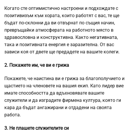
Когато сте оптимистично настроени и подхождате с
позитивизъм към хората, които работят с вас, те ще
бъдат по-склонни да ви отвърнат по същия начин,
превръщайки атмосферата на работното място в
здравословна и конструктивна. Както
негативната
,
така и позитивната енергия е заразителна. От вас
зависи коя от двете ще предадете на вашите колеги.
2. Покажете им, че ви е грижа
Покажете, че наистина ви е грижа за благополучието и
щастието на членовете на вашия екип. Като лидер вие
имате способността да вдъхновявате вашите
служители и да изградите фирмена култура, която ги
кара да бъдат ангажирани и отдадени на своята
работа.
3. Не плашете служителите си