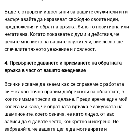
Бъдете отворени и достъпни за вашите служители и ги
насърчавайте да изразяват свободно своите идеи,
предложения и обратна връзка, било то позитивна или
негативна. Когато показвате с думи и действия, че
цените мнението на вашите служители, вие лесно ще
спечелите тяхното уважение и лоялност.
4. Превърнете даването и приемането на обратната
връзка в част от вашето ежедневие
Всички искаме да знаем как се справяме с работата
си – какво точно правим добре и кои са областите, в
които имаме трески за дялане. Преди време един мой
колега ми каза, че
обратната връзка
е закуската на
шампионите, което означа, че като лидер, от вас
зависи да я давате често, конкретно и искрено. Не
забравяйте, че вашата цел е да мотивирате и