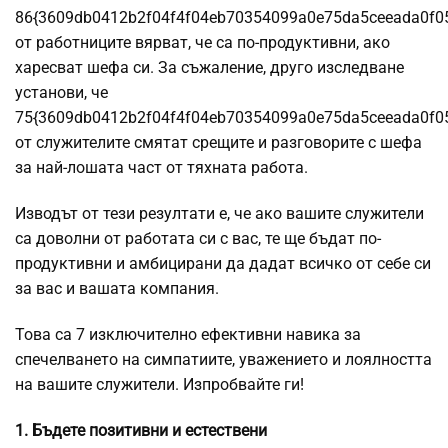
86{3609db0412b2f04f4f04eb70354099a0e75da5ceeada0f0
от работниците вярват, че са по-продуктивни, ако
харесват шефа си. За съжаление, друго изследване
установи, че
75{3609db0412b2f04f4f04eb70354099a0e75da5ceeada0f0
от служителите смятат срещите и разговорите с шефа
за най-лошата част от тяхната работа.
Изводът от тези резултати е, че ако вашите служители
са доволни от работата си с вас, те ще бъдат по-
продуктивни и амбицирани да дадат всичко от себе си
за вас и вашата компания.
Това са 7 изключително ефективни навика за
спечелването на симпатиите, уважението и лоялността
на вашите служители. Изпробвайте ги!
1. Бъдете позитивни и естествени