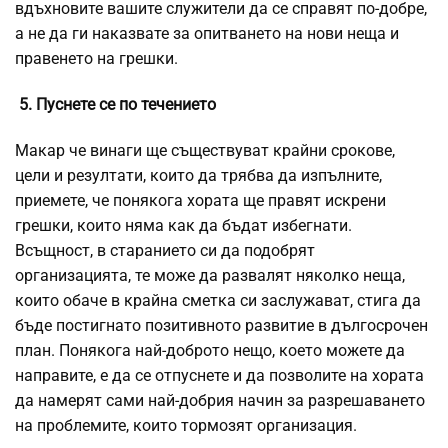
вдъхновите вашите служители да се справят по-добре,
а не да ги наказвате за опитването на нови неща и
правенето на грешки.
5. Пуснете се по течението
Макар че винаги ще съществуват крайни срокове,
цели и резултати, които да трябва да изпълните,
приемете, че понякога хората ще правят искрени
грешки, които няма как да бъдат избегнати.
Всъщност, в старанието си да подобрят
организацията, те може да развалят няколко неща,
които обаче в крайна сметка си заслужават, стига да
бъде постигнато позитивното развитие в дългосрочен
план. Понякога най-доброто нещо, което можете да
направите, е да се отпуснете и да позволите на хората
да намерят сами най-добрия начин за разрешаването
на проблемите, които тормозят организация.