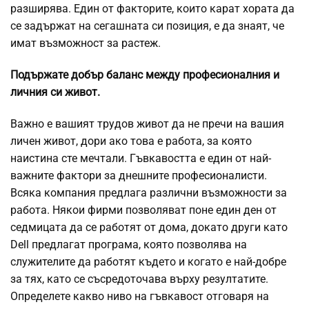
разширява. Един от факторите, които карат хората да
се задържат на сегашната си позиция, е да знаят, че
имат възможност за растеж.
Подържате добър баланс между професионалния и
личния си живот.
Важно е вашият трудов живот да не пречи на вашия
личен живот, дори ако това е работа, за която
наистина сте мечтали. Гъвкавостта е един от най-
важните фактори за днешните професионалисти.
Всяка компания предлага различни възможности за
работа. Някои фирми позволяват поне един ден от
седмицата да се работят от дома, докато други като
Dell предлагат програма, която позволява на
служителите да работят където и когато е най-добре
за тях, като се съсредоточава върху резултатите.
Определете какво ниво на гъвкавост отговаря на