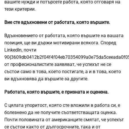
вашите нужди и потърсете работа, която отговаря на
тези критерии.
Вие сте вдъхновени от работата, която вършите.
Вдъхновението
от работата, която вършите на вашата
позиция, ще ви държи мотивирани всякога. Според
LinkedIn, почти
90{3609db0412b2f04f4f04eb70354099a0e75da5ceeada0f0
от професионалистите заявяват, че успехът не се
състои само в това, което постигате, а и в това, което
ви вдъхновява да вършите за другите.
Работата, която вършите, е призната и оценена.
С цялата упоритост, която сте вложили в работа си, е
болезнено да не получите съответстващата оценка.
Почти половината от американците смятат, че успехът
се състои както от дългосрочните, така и от