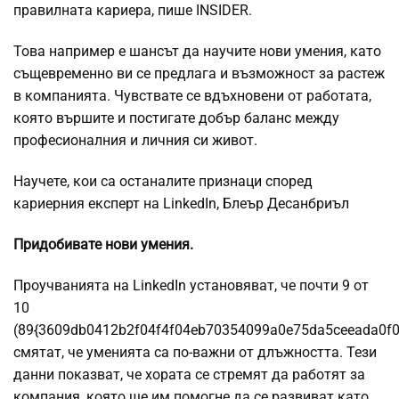
правилната кариера, пише INSIDER.
Това например е шансът да научите нови умения, като
същевременно ви се предлага и възможност за растеж
в компанията. Чувствате се вдъхновени от работата,
която вършите и постигате добър баланс между
професионалния и личния си живот.
Научете, кои са останалите признаци според
кариерния експерт на LinkedIn, Блеър Десанбриъл
Придобивате нови умения.
Проучванията на LinkedIn установяват, че почти 9 от
10
(89{3609db0412b2f04f4f04eb70354099a0e75da5ceeada0f
смятат, че уменията са по-важни от длъжността. Тези
данни показват, че хората се стремят да работят за
компания, която ще им помогне да се развиват като