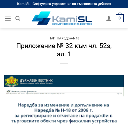
Skip
Kami SL - Софтуер за управление на търговската дейност
to
content
0
НАП НАРЕДБА-N18
Приложение № 32 към чл. 52з,
ал. 1