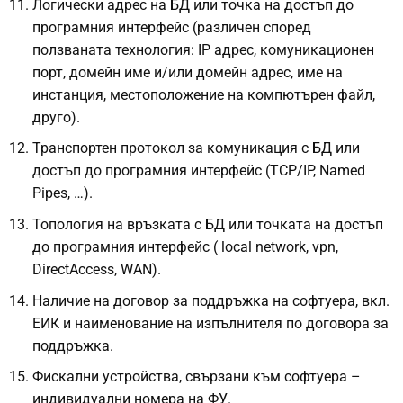
Логически адрес на БД или точка на достъп до
програмния интерфейс (различен според
ползваната технология: IP адрес, комуникационен
порт, домейн име и/или домейн адрес, име на
инстанция, местоположение на компютърен файл,
друго).
Транспортен протокол за комуникация с БД или
достъп до програмния интерфейс (TCP/IP, Named
Pipes, …).
Топология на връзката с БД или точката на достъп
до програмния интерфейс ( local network, vpn,
DirectAccess, WAN).
Наличие на договор за поддръжка на софтуера, вкл.
ЕИК и наименование на изпълнителя по договора за
поддръжка.
Фискални устройства, свързани към софтуера –
индивидуални номера на ФУ.