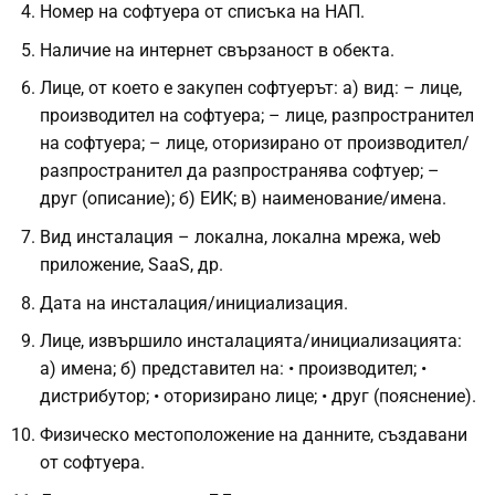
Номер на софтуера от списъка на НАП.
Наличие на интернет свързаност в обекта.
Лице, от което е закупен софтуерът: а) вид: – лице,
производител на софтуера; – лице, разпространител
на софтуера; – лице, оторизирано от производител/
разпространител да разпространява софтуер; –
друг (описание); б) ЕИК; в) наименование/имена.
Вид инсталация – локална, локална мрежа, web
приложение, SaaS, др.
Дата на инсталация/инициализация.
Лице, извършило инсталацията/инициализацията:
а) имена; б) представител на: • производител; •
дистрибутор; • оторизирано лице; • друг (пояснение).
Физическо местоположение на данните, създавани
от софтуера.